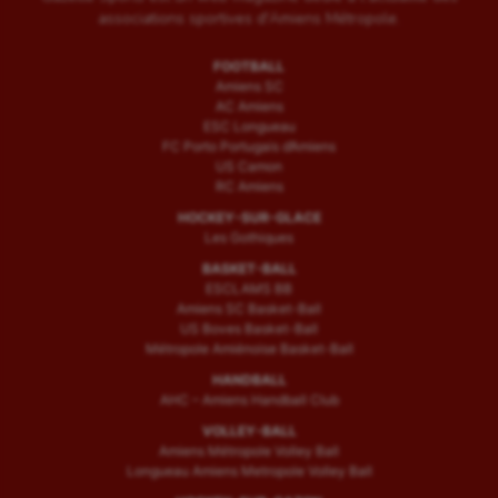
associations sportives d'Amiens Métropole.
FOOTBALL
Amiens SC
AC Amiens
ESC Longueau
FC Porto Portugais d’Amiens
US Camon
RC Amiens
HOCKEY-SUR-GLACE
Les Gothiques
BASKET-BALL
ESCLAMS BB
Amiens SC Basket-Ball
US Boves Basket-Ball
Métropole Amiénoise Basket-Ball
HANDBALL
AHC – Amiens Handball Club
VOLLEY-BALL
Amiens Métropole Volley Ball
Longueau Amiens Metropole Volley Ball