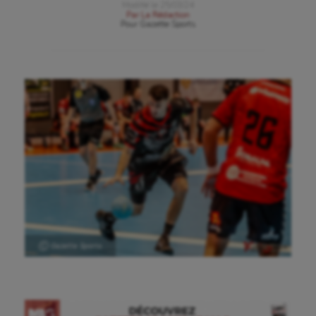
Modifié le
25/03/24
Par
La Rédaction
Pour
Gazette Sports
Ⓒ Gazette Sports