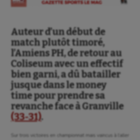
Auteur d’un début de
match plutôt timoré,
l’Amiens PH, de retour au
Coliseum avec un effectif
bien garni, a dû batailler
jusque dans le money
time pour prendre sa
revanche face à Granville
(33-31)
.
Sur trois victoires en championnat mais vaincus à l’aller