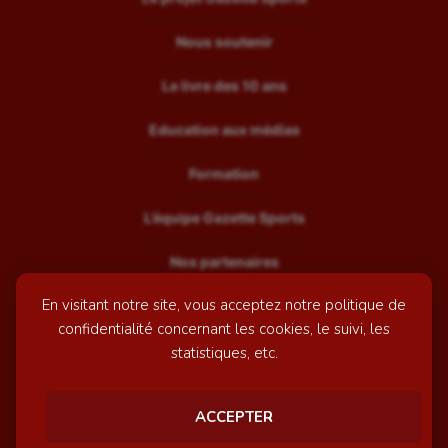
Nous soutenir
Le livre des 10 ans
Education aux médias
Formation
L’équipe Gazette Sports
Nos partenaires
En visitant notre site, vous acceptez notre politique de
Recrutement
confidentialité concernant les cookies, le suivi, les
Mentions légales
statistiques, etc.
Contactez-nous
ACCEPTER