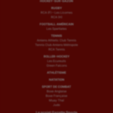
HOCKEY-SUR-GAZON
RUGBY
RCA (F) – Les Licornes
RCA (H)
FOOTBALL AMÉRICAIN
Les Spartiates
TENNIS
Amiens Athletic Club Tennis
Tennis Club Amiens Métropole
RCA Tennis
ROLLER-HOCKEY
Les Ecureuils
Green Falcons
ATHLÉTISME
NATATION
SPORT DE COMBAT
Boxe Anglaise
Boxe Française
Muay Thaï
Judo
Le projet Gazette Sports