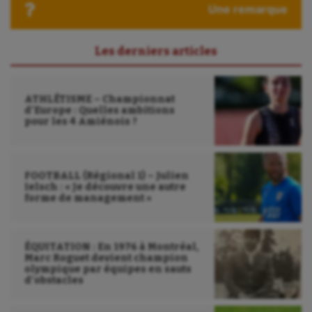
Une remarque
Les derniers articles
ATHLÉTISME – Championnat
d’Europe : Quelles ambitions
pour les 4 Amiénois ?
FOOTBALL (Régional 1) – Julien
Ielsch : « Je découvre une autre
forme de management »
ÉQUITATION : En 1976 à Montréal,
Marc Roguet devient champion
olympique par équipes en sauts
d’obstacles