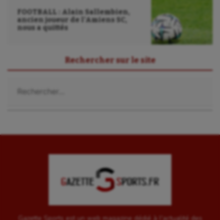
FOOTBALL : Alain Sallembien,
ancien joueur de l’Amiens SC,
nous a quittés
Rechercher sur le site
Rechercher :
Gazette Sports est un web magazine dédié à l'actualité des