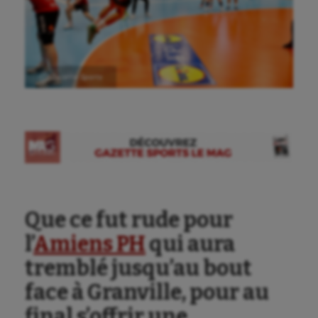
Ⓒ Gazette Sports
Que ce fut rude pour
l’
Amiens PH
qui aura
tremblé jusqu’au bout
face à Granville, pour au
final s’offrir une