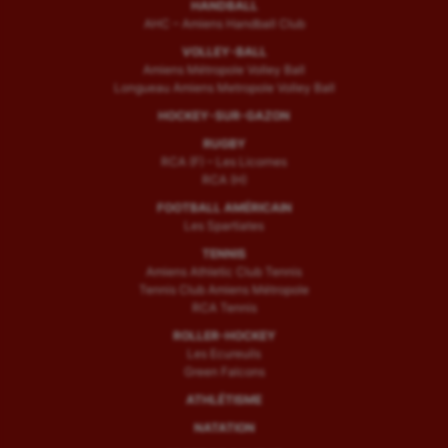
HANDBALL
AHC – Amiens Handball Club
VOLLEY-BALL
Amiens Métropole Volley Ball
Longueau Amiens Metropole Volley Ball
HOCKEY-SUR-GAZON
RUGBY
RCA (F) – Les Licornes
RCA (H)
FOOTBALL AMÉRICAIN
Les Spartiates
TENNIS
Amiens Athletic Club Tennis
Tennis Club Amiens Métropole
RCA Tennis
ROLLER-HOCKEY
Les Ecureuils
Green Falcons
ATHLÉTISME
NATATION