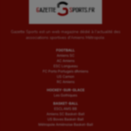
Gazette Sports est un web magazine dédié à l'actualité des
associations sportives d'Amiens Métropole.
FOOTBALL
Amiens SC
AC Amiens
ESC Longueau
FC Porto Portugais d’Amiens
US Camon
RC Amiens
HOCKEY-SUR-GLACE
Les Gothiques
BASKET-BALL
ESCLAMS BB
Amiens SC Basket-Ball
US Boves Basket-Ball
Métropole Amiénoise Basket-Ball