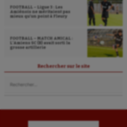
Triathlon
FOOTBALL – Ligue 3 : Les
Amiénois ne méritaient pas
Ultimate frisbee
mieux qu’un point à Fleury
UNSS
Voile
FOOTBALL – MATCH AMICAL :
L’Amiens SC (B) avait sorti la
grosse artillerie
Wakeboard
Water-polo
Rechercher sur le site
Rechercher :