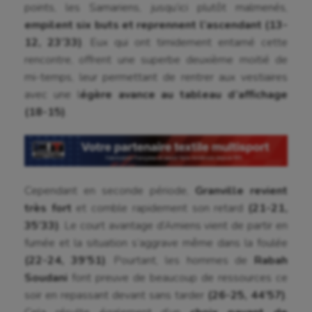
Canoë-kayak
points, les Samariens, jusqu’ici plutôt malmenés,
empilent six buts
et reprennent l’ascendant (13-
Cerf Volant
12, 23’33)
. Eux qui ont timidement entamé cette
rencontre, offrent une superbe deuxième moitié de
Cheerleading
mi-temps, leur permettant de rentrer aux vestiaires
Course à pied
avec une l
égère avance au tableau d’affichage
(18-15)
.
Crossfit
Cyclisme
Danse
Cependant en seconde période,
Granville revient
Equitation
très fort
et comble rapidement son retard
(21-21,
35’33)
. Le court avantage d’Amiens vient de partir en
Escalade
fumée et la situation s’aggrave même dans la foulée
Escrime
(22-24, 39’51)
. Pourtant, les hommes de
Rabah
Soudani
font preuve de beaucoup de ressources ce
Fitness
soir en repassant devant sans tarder
(26-25, 44’57)
.