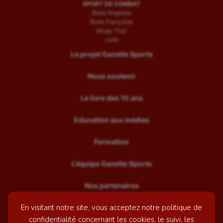
SPORT DE COMBAT
Boxe Anglaise
Boxe Française
Muay Thaï
Judo
Le projet Gazette Sports
Nous soutenir
Le livre des 10 ans
Education aux médias
Formation
L’équipe Gazette Sports
Nos partenaires
En visitant notre site, vous acceptez notre politique de
Recrutement
confidentialité concernant les cookies, le suivi, les