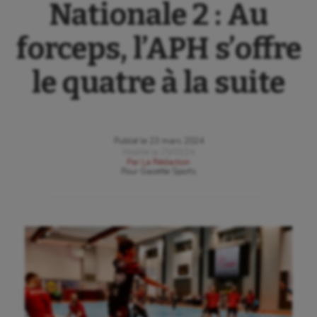
Nationale 2 : Au
forceps, l’APH s’offre
le quatre à la suite
Publié le
23 mars 2024
Modifié le
25/03/24
Par
La Rédaction
Pour
Gazette Sports