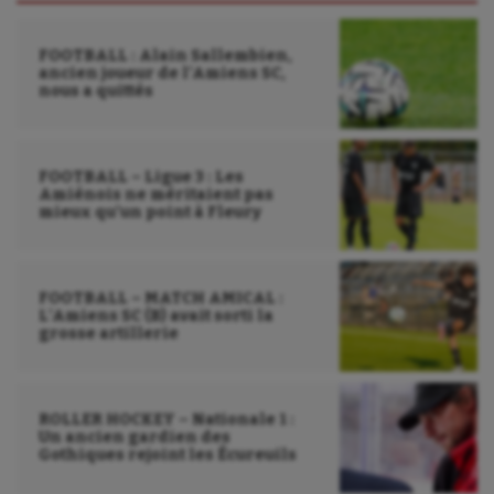
Voile
FOOTBALL : Alain Sallembien,
ancien joueur de l’Amiens SC,
Wakeboard
nous a quittés
Water-polo
FOOTBALL – Ligue 3 : Les
Amiénois ne méritaient pas
mieux qu’un point à Fleury
FOOTBALL – MATCH AMICAL :
L’Amiens SC (B) avait sorti la
grosse artillerie
ROLLER HOCKEY – Nationale 1 :
Un ancien gardien des
Gothiques rejoint les Écureuils