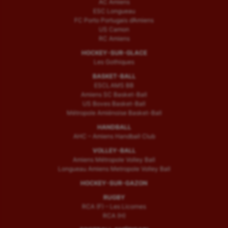
AC Amiens
ESC Longueau
FC Porto Portugais d’Amiens
US Camon
RC Amiens
HOCKEY-SUR-GLACE
Les Gothiques
BASKET-BALL
ESCLAMS BB
Amiens SC Basket-Ball
US Boves Basket-Ball
Métropole Amiénoise Basket-Ball
HANDBALL
AHC – Amiens Handball Club
VOLLEY-BALL
Amiens Métropole Volley Ball
Longueau Amiens Metropole Volley Ball
HOCKEY-SUR-GAZON
RUGBY
RCA (F) – Les Licornes
RCA (H)