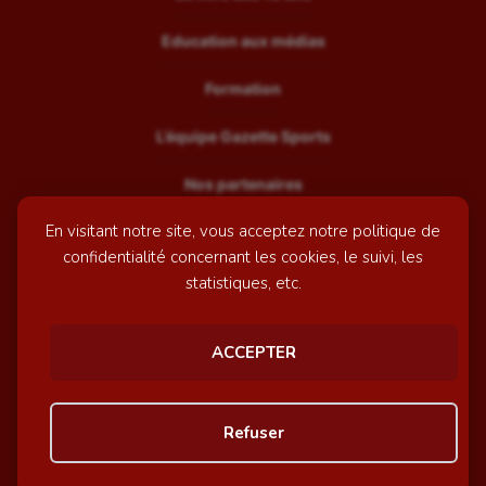
Education aux médias
Formation
L’équipe Gazette Sports
Nos partenaires
En visitant notre site, vous acceptez notre politique de
Recrutement
confidentialité concernant les cookies, le suivi, les
Mentions légales
statistiques, etc.
Contactez-nous
ACCEPTER
© GazetteSports - 2026 | Site internet réalisé par
l'agence
Refuser
Awelty
Personnaliser