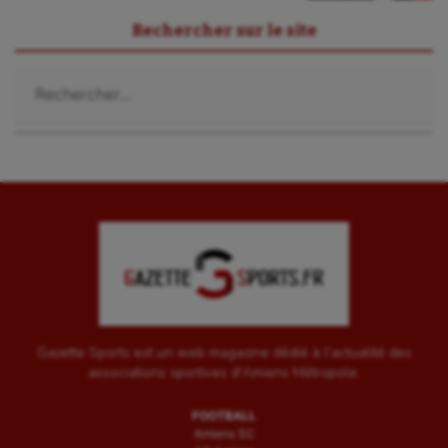
Rechercher sur le site
Rechercher :
Gazette Sports est un web magazine dédié à l'actualité des
associations sportives d'Amiens Métropole.
FOOTBALL
Amiens SC