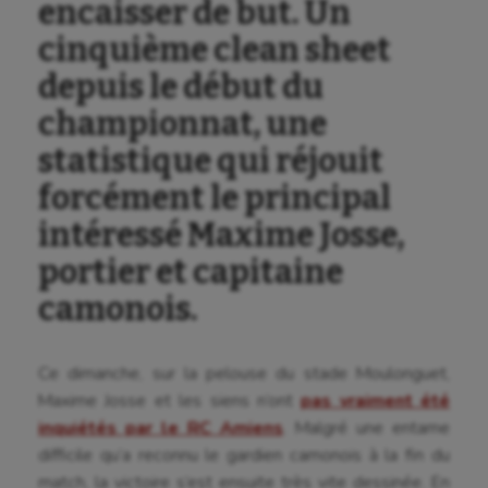
encaisser de but. Un
cinquième clean sheet
depuis le début du
championnat, une
statistique qui réjouit
forcément le principal
intéressé Maxime Josse,
portier et capitaine
camonois.
Ce dimanche, sur la pelouse du stade Moulonguet,
Maxime Josse et les siens n’ont
pas vraiment été
inquiétés par le RC Amiens
. Malgré une entame
difficile qu’a reconnu le gardien camonois à la fin du
Aéronautique
match, la victoire s’est ensuite très vite dessinée. En