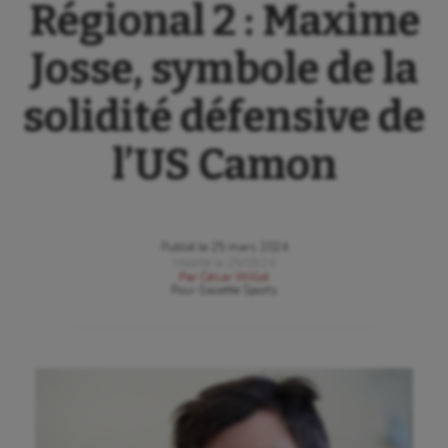
Régional 2 : Maxime
Josse, symbole de la
solidité défensive de
l’US Camon
Publié le
25 mars 2024
Modifié le
25/03/24
Par
César Willot
Pour
Gazette Sports