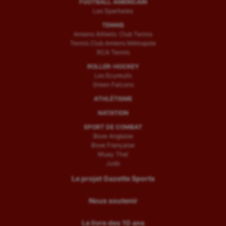
FOOTBALL AMÉRICAIN
Les Spartiates
TENNIS
Amiens Athletic Club Tennis
Tennis Club Amiens Métropole
RCA Tennis
ROLLER-HOCKEY
Les Ecureuils
Green Falcons
ATHLÉTISME
NATATION
SPORT DE COMBAT
Boxe Anglaise
Boxe Française
Muay Thaï
Judo
Le projet Gazette Sports
Nous soutenir
Le livre des 10 ans