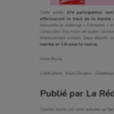
Cette année,
474 participantes von
effectueront le tracé de la marche 
renouvelle le challenge « Entreprise » 
composées d’au moins de quatre coureuses 
établissement scolaire. Deux départs s
marche et 11h pour la course.
Kelian Bourg
Crédit photo : Kevin Devigne – Gazettespo
Publié par La Ré
Gazette Sports est votre webzine sur l'ac