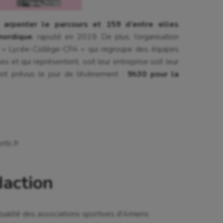
t arpenter le parcours et 159 d’entre elles
nordique
, rajouté en 2019. De plus, l’organisation
et « Lycée-Collège-CFA » qui regroupe des équipes
et qui représentent, soit leur entreprise soit leur
ont prévus le jour de l’évènement :
9h30 pour la
rts.fr
daction
tualité des associations sportives d'Amiens