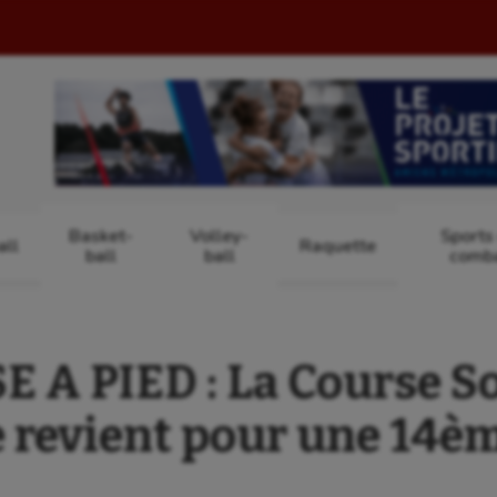
Basket-
Volley-
Sports
ll
Raquette
ball
ball
comb
 A PIED : La Course So
 revient pour une 14èm