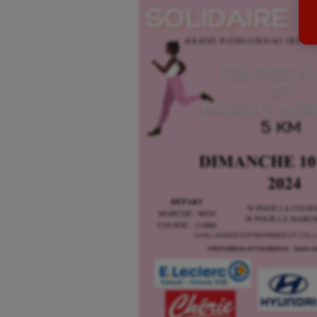
Billard
Futs
Boules lyonnaises
Golf
Canoë-kayak
Gymn
Cerf Volant
Gymn
Cheerleading
Halté
Course à pied
Hand
Crossfit
Hipp
Cyclisme
Jeux