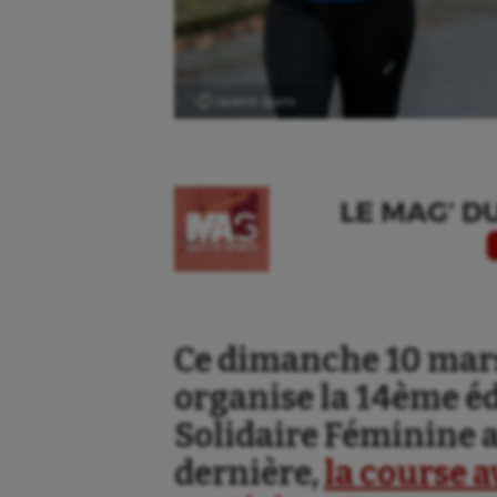
Ⓒ Gazette Sports
Ce dimanche 10 mars
organise la 14ème éd
Solidaire Féminine a
dernière,
la course a