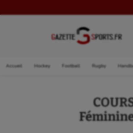
Rechercher :
Accueil
Hockey
Football
Rugby
Handba
COURSE
Féminine