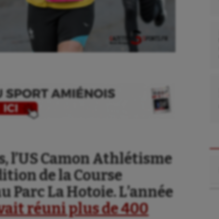
, l’US Camon Athlétisme
Re
ition de la Course
u Parc La Hotoie. L’année
vait réuni plus de 400