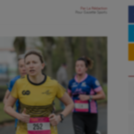
Par
La Rédaction
Pour
Gazette Sports