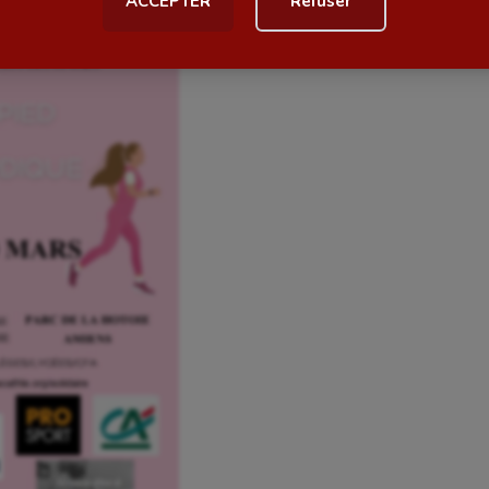
ACCEPTER
Refuser
al
Outdoor
Paddle
astique
Parkour
astique rythmique
Patinage artistique
rophilie
Pétanque
isport
Plongée
isme
Randonnée / Marche
 Olympiques et Paralympiques
Roller-derby