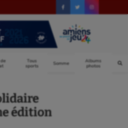
 de
Tous
Albums
Somme
at
sports
photos
lidaire
e édition