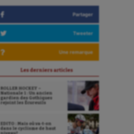
Partager
Tweeter
Une remarque
Les derniers articles
ROLLER HOCKEY –
Nationale 1 : Un ancien
gardien des Gothiques
rejoint les Écureuils
EDITO : Mais où va-t-on
dans le cyclisme de haut
niveau?