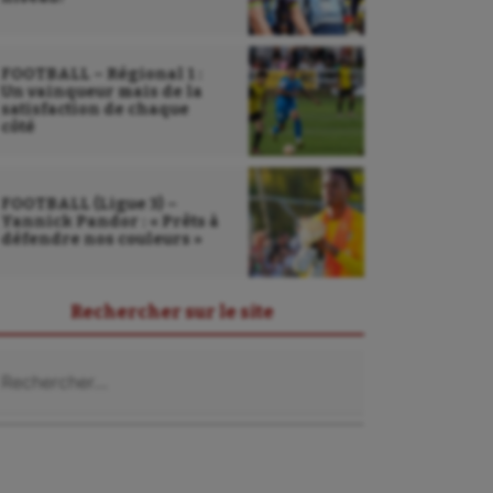
FOOTBALL – Régional 1 :
Un vainqueur mais de la
satisfaction de chaque
côté
FOOTBALL (Ligue 3) –
Yannick Pandor : « Prêts à
défendre nos couleurs »
Rechercher sur le site
chercher :