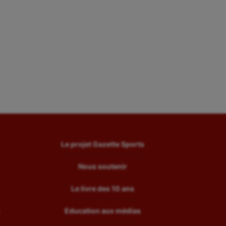
Le projet Gazette Sports
Nous soutenir
Le livre des 10 ans
Education aux médias