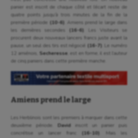
panier est inscrit de chaque côté et l’écart reste de
quatre points jusqu’à trois minutes de la fin de la
première période
(10-6)
. Amiens prend le large dans
les dernières secondes
(16-6)
. Les Visiteurs se
procurent deux nouveaux lancers francs juste avant la
pause, un seul des tirs est négocié
(16-7)
. Le numéro
12 amiénois,
Secheresse
, est en forme, il est l’auteur
de cinq paniers dans cette première manche.
Amiens prend le large
Les Herblinois sont les premiers à marquer dans cette
deuxième période.
David
inscrit un panier puis
concrétise un lancer franc
(16-10)
. Mais les
Aéronautique