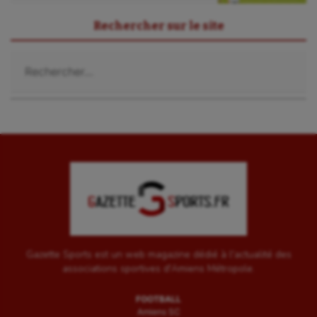
Rechercher sur le site
Rechercher :
Gazette Sports est un web magazine dédié à l'actualité des
associations sportives d'Amiens Métropole.
FOOTBALL
Amiens SC