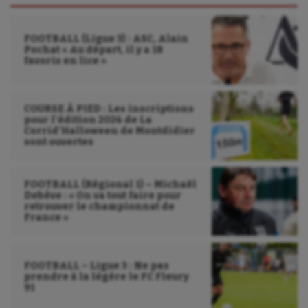
FOOTBALL (Ligue 3) : ASC, Alain
Pochat « Au départ, il y a 18
favoris en lice »
COURSE À PIED : Les inscriptions
pour l’édition 2026 de La
Corrid’Halloween de Montdidier
sont ouvertes
FOOTBALL (Régional 1) – Michaël
Debève : « On va tout faire pour
retrouver le championnat de
France »
FOOTBALL – Ligue 3 : Ne pas
prendre à la légère le FC Fleury
91