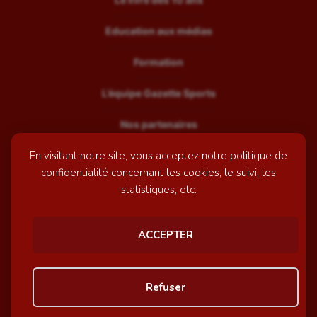
Education aux médias
Formation
L’équipe Gazette Sports
Nos partenaires
En visitant notre site, vous acceptez notre politique de
Recrutement
confidentialité concernant les cookies, le suivi, les
Mentions légales
statistiques, etc.
Contactez-nous
ACCEPTER
© GazetteSports - 2026 | Site internet réalisé par
l'agence
Refuser
Awelty
Personnaliser