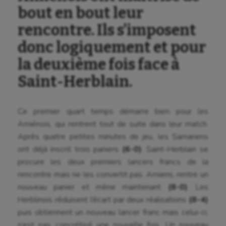
bout en bout leur
rencontre. Ils s’imposent
donc logiquement et pour
la deuxième fois face à
Saint-Herblain.
Ce premier quart temps démarre bien pour les
Amiénois, qui rentrent tout de suite dans leur match.
Après quatre petites minutes de jeu, les Samariens
ont déjà inscrit trois paniers
(6-0)
. Saint-Herblain se
procure les deux premiers lancers francs de la
rencontre mais ne les convertit pas. Amiens, rentre un
nouveau panier et mène maintenant
(8-0)
. Les
Herblinois réduisent l’écart par deux réalisations
(8-4)
puis obtiennent un nouveau lancer franc mais celui-ci,
n’est pas concrétisé une nouvelle fois. Un nouveau