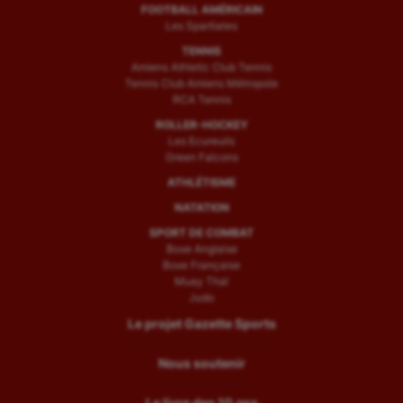
FOOTBALL AMÉRICAIN
Les Spartiates
TENNIS
Amiens Athletic Club Tennis
Tennis Club Amiens Métropole
RCA Tennis
ROLLER-HOCKEY
Les Ecureuils
Green Falcons
ATHLÉTISME
NATATION
SPORT DE COMBAT
Boxe Anglaise
Boxe Française
Muay Thaï
Judo
Le projet Gazette Sports
Nous soutenir
Le livre des 10 ans