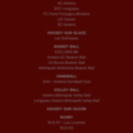
AC Amiens
ESC Longueau
FC Porto Portugais d’Amiens
US Camon
RC Amiens
HOCKEY-SUR-GLACE
Les Gothiques
BASKET-BALL
ESCLAMS BB
Amiens SC Basket-Ball
US Boves Basket-Ball
Métropole Amiénoise Basket-Ball
HANDBALL
AHC – Amiens Handball Club
VOLLEY-BALL
Amiens Métropole Volley Ball
Longueau Amiens Metropole Volley Ball
HOCKEY-SUR-GAZON
RUGBY
RCA (F) – Les Licornes
RCA (H)