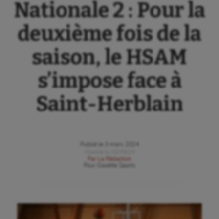
Nationale 2 : Pour la
deuxième fois de la
saison, le HSAM
s’impose face à
Saint-Herblain
Publié le
3 mars 2024
Modifié le
03/09/24
Par
La Rédaction
Pour
Gazette Sports