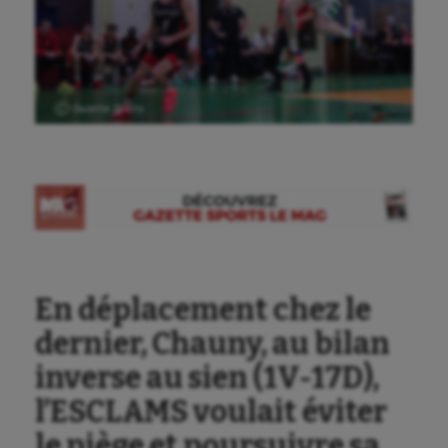
Ⓒ Gazette Sports
Aéronautique
Athlétisme
En déplacement chez le
Auto
dernier, Chauny, au bilan
Aviron
inverse au sien (1V-17D),
Balle à la main
l’ESCLAMS voulait éviter
Ballon au poing
le piège et poursuivre sa