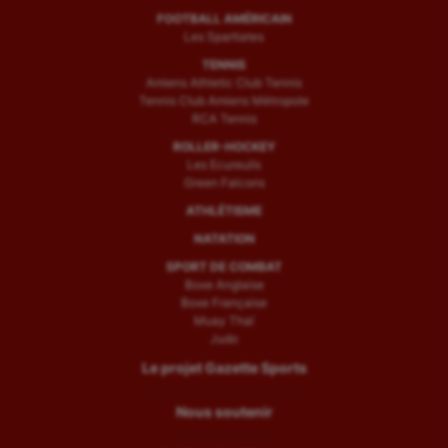
FOOTBALL AMÉRICAIN
Les Spartiates
TENNIS
Amiens Athletic Club Tennis
Tennis Club Amiens Métropole
RCA Tennis
ROLLER-HOCKEY
Les Ecureuils
Green Falcons
ATHLÉTISME
NATATION
SPORT DE COMBAT
Boxe Anglaise
Boxe Française
Muay Thaï
Judo
Le projet Gazette Sports
Nous soutenir