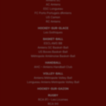
Amiens SC
AC Amiens
ESC Longueau
FC Porto Portugais d’Amiens
US Camon
RC Amiens
HOCKEY-SUR-GLACE
Les Gothiques
BASKET-BALL
ESCLAMS BB
Amiens SC Basket-Ball
US Boves Basket-Ball
Métropole Amiénoise Basket-Ball
HANDBALL
AHC – Amiens Handball Club
VOLLEY-BALL
Amiens Métropole Volley Ball
Longueau Amiens Metropole Volley Ball
HOCKEY-SUR-GAZON
RUGBY
RCA (F) – Les Licornes
RCA (H)