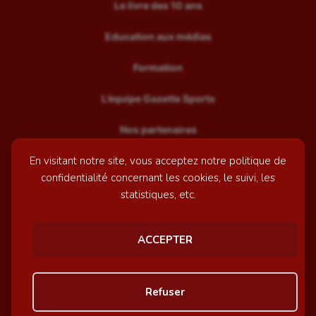
Le livre des 10 ans
Education aux médias
Formation
L’équipe Gazette Sports
Nos partenaires
En visitant notre site, vous acceptez notre politique de
Recrutement
confidentialité concernant les cookies, le suivi, les
Mentions légales
statistiques, etc.
Contactez-nous
ACCEPTER
© GazetteSports - 2026 | Site internet réalisé par
l'agence
Refuser
Awelty