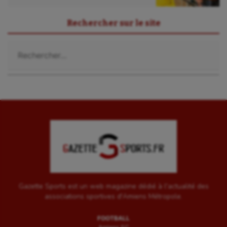
Sport-santé
Rechercher sur le site
Tir
Rechercher :
Tir à l'arc
Triathlon
Ultimate frisbee
UNSS
Voile
Wakeboard
Water-polo
Gazette Sports est un web magazine dédié à l'actualité des
associations sportives d'Amiens Métropole.
FOOTBALL