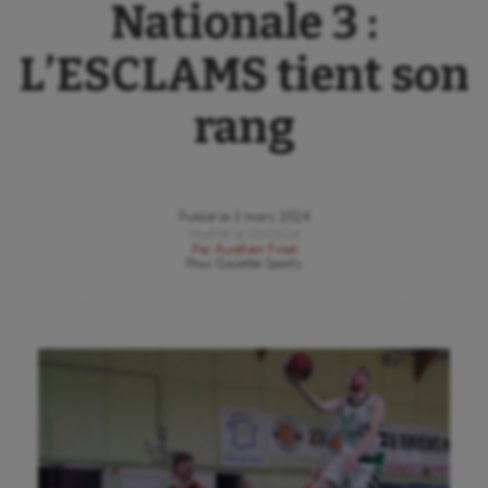
Nationale 3 :
L’ESCLAMS tient son
rang
Publié le
3 mars 2024
Modifié le
03/03/24
Par
Aurélien Finet
Pour
Gazette Sports