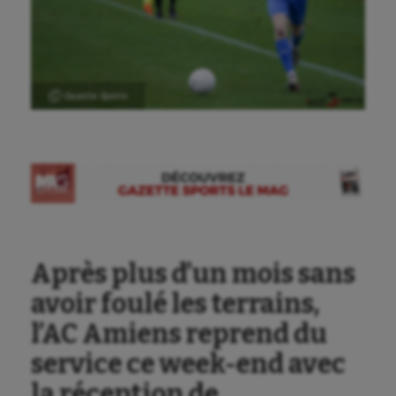
Ⓒ Gazette Sports
Aéronautique
Après plus d’un mois sans
avoir foulé les terrains,
Athlétisme
l’AC Amiens reprend du
Auto
service ce week-end avec
Aviron
la réception de