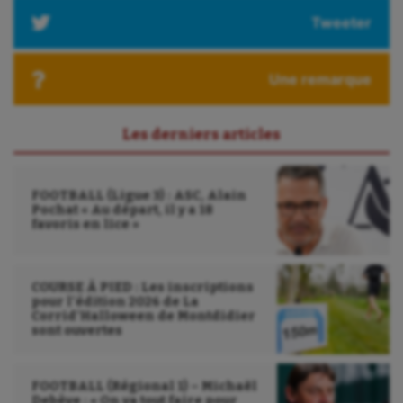
Tweeter
Paddle
Parkour
Une remarque
Patinage artistique
Pétanque
Les derniers articles
Plongée
FOOTBALL (Ligue 3) : ASC, Alain
Randonnée / Marche
Pochat « Au départ, il y a 18
favoris en lice »
Roller-derby
Sarbacane
COURSE À PIED : Les inscriptions
pour l’édition 2026 de La
Sauvetage sportif
Corrid’Halloween de Montdidier
sont ouvertes
Sport adapté
Sport handicap
FOOTBALL (Régional 1) – Michaël
Debève : « On va tout faire pour