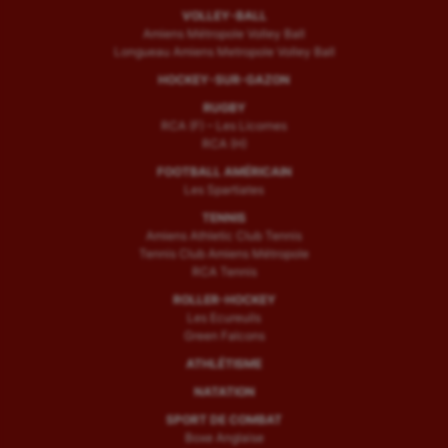
VOLLEY-BALL
Amiens Métropole Volley Ball
Longueau Amiens Metropole Volley Ball
HOCKEY-SUR-GAZON
RUGBY
RCA (F) – Les Licornes
RCA (H)
FOOTBALL AMÉRICAIN
Les Spartiates
TENNIS
Amiens Athletic Club Tennis
Tennis Club Amiens Métropole
RCA Tennis
ROLLER-HOCKEY
Les Ecureuils
Green Falcons
ATHLÉTISME
NATATION
SPORT DE COMBAT
Boxe Anglaise