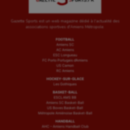
Gazette Sports est un web magazine dédié à l'actualité des
associations sportives d'Amiens Métropole.
FOOTBALL
Amiens SC
AC Amiens
ESC Longueau
FC Porto Portugais d’Amiens
US Camon
RC Amiens
HOCKEY-SUR-GLACE
Les Gothiques
BASKET-BALL
ESCLAMS BB
Amiens SC Basket-Ball
US Boves Basket-Ball
Métropole Amiénoise Basket-Ball
HANDBALL
AHC – Amiens Handball Club