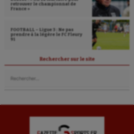
retrouver le championnat de
Sport santé
France »
Sport-entreprise
FOOTBALL – Ligue 3 : Ne pas
Sport-santé
prendre à la légère le FC Fleury
91
Tir
Tir à l'arc
Rechercher sur le site
Triathlon
Rechercher :
Ultimate frisbee
UNSS
Voile
Wakeboard
Water-polo