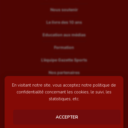
Nous soutenir
Le livre des 10 ans
Education aux médias
Formation
L’équipe Gazette Sports
Nos partenaires
En visitant notre site, vous acceptez notre politique de
Recrutement
confidentialité concernant les cookies, le suivi, les
Mentions légales
statistiques, etc.
Contactez-nous
ACCEPTER