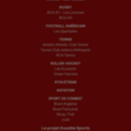
RUGBY
RCA (F) – Les Licornes
RCA (H)
FOOTBALL AMÉRICAIN
Les Spartiates
TENNIS
Amiens Athletic Club Tennis
Tennis Club Amiens Métropole
RCA Tennis
ROLLER-HOCKEY
Les Ecureuils
Green Falcons
ATHLÉTISME
NATATION
SPORT DE COMBAT
Boxe Anglaise
Boxe Française
Muay Thaï
Judo
Le projet Gazette Sports