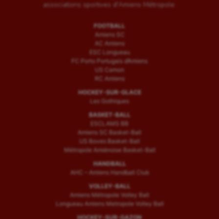
associations sportives d'Amiens Métropole.
FOOTBALL
Amiens SC
AC Amiens
ESC Longueau
FC Porto Portugais d’Amiens
US Camon
RC Amiens
HOCKEY-SUR-GLACE
Les Gothiques
BASKET-BALL
ESCLAMS BB
Amiens SC Basket-Ball
US Boves Basket-Ball
Métropole Amiénoise Basket-Ball
HANDBALL
AHC – Amiens Handball Club
VOLLEY-BALL
Amiens Métropole Volley Ball
Longueau Amiens Metropole Volley Ball
HOCKEY-SUR-GAZON