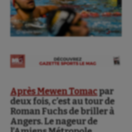
Ⓒ Gazette Sports
Aéronautique
Athlétisme
Après Mewen Tomac
par
deux fois, c’est au tour de
Auto
Roman Fuchs de briller à
Aviron
Angers. Le nageur de
Balle à la main
l’Amiens Métropole