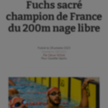
Fuchs sacré
champion de France
du 200m nage libre
Publié le
28 octobre 2023
Modifié le
28/10/23
Par
César Willot
Pour
Gazette Sports