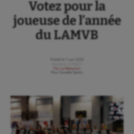
Votez pour la
joueuse de l’année
du LAMVB
Publié le
7 juin 2023
Modifié le
07/06/23
Par
La Rédaction
Pour
Gazette Sports