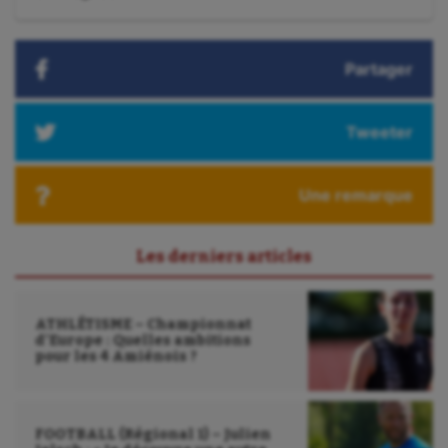
suivant
:
Korfbal
Longue paume
Partager
Moto
Tweeter
Natation
Natation artistique
Une remarque
Omnisports
Les derniers articles
Outdoor
Paddle
ATHLÉTISME – Championnat
d’Europe : Quelles ambitions
Parkour
pour les 4 Amiénois ?
Patinage artistique
Pétanque
FOOTBALL (Régional 1) – Julien