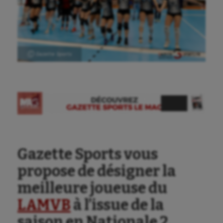
Ⓒ Gazette Sports
Aéronautique
Athlétisme
Auto
Aviron
Balle à la main
Gazette Sports vous
Ballon au poing
propose de désigner la
meilleure joueuse du
Baseball
LAMVB
à l’issue de la
Billard
saison en Nationale 2.