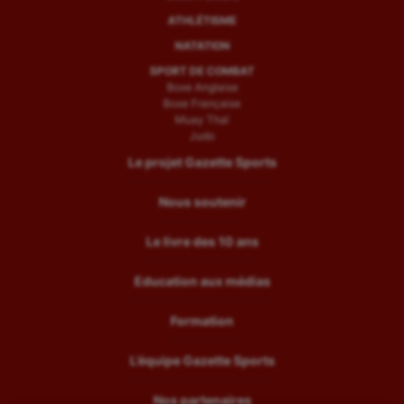
ATHLÉTISME
NATATION
SPORT DE COMBAT
Boxe Anglaise
Boxe Française
Muay Thaï
Judo
Le projet Gazette Sports
Nous soutenir
Le livre des 10 ans
Education aux médias
Formation
L’équipe Gazette Sports
Nos partenaires