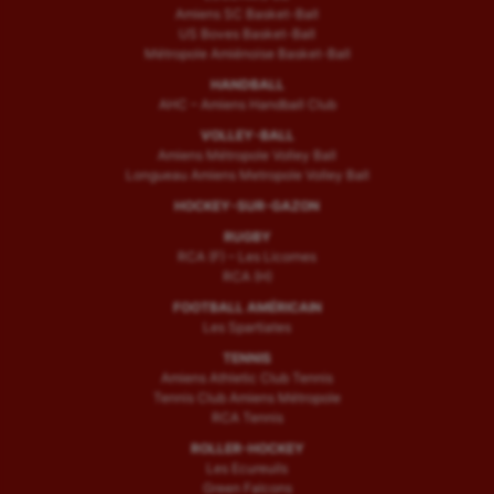
Amiens SC Basket-Ball
US Boves Basket-Ball
Métropole Amiénoise Basket-Ball
HANDBALL
AHC – Amiens Handball Club
VOLLEY-BALL
Amiens Métropole Volley Ball
Longueau Amiens Metropole Volley Ball
HOCKEY-SUR-GAZON
RUGBY
RCA (F) – Les Licornes
RCA (H)
FOOTBALL AMÉRICAIN
Les Spartiates
TENNIS
Amiens Athletic Club Tennis
Tennis Club Amiens Métropole
RCA Tennis
ROLLER-HOCKEY
Les Ecureuils
Green Falcons