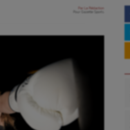
Par
La Rédaction
Pour
Gazette Sports