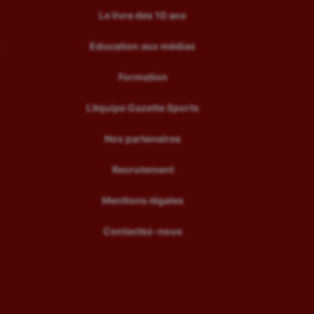
Le livre des 10 ans
Education aux médias
Formation
L’équipe Gazette Sports
Nos partenaires
Recrutement
Mentions légales
Contactez-nous