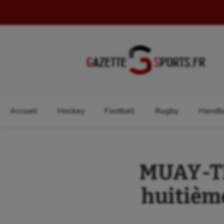
Rechercher :
Accueil
Hockey
Football
Rugby
Handba
MUAY-TH
huitièm