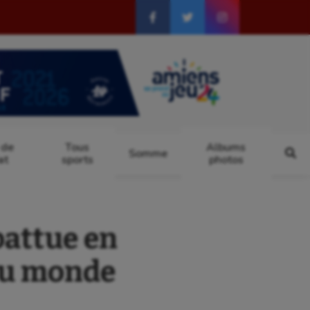
 de
Tous
Albums
Somme
at
sports
photos
attue en
du monde