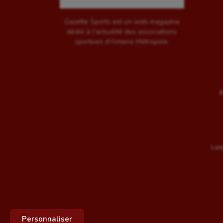
Gazette Sports est un web magazine
dédié à l'actualité des associations
sportives d'Amiens Métropole.
M
Long
Personnaliser