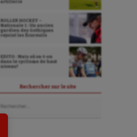
artillerie
ROLLER HOCKEY –
Nationale 1 : Un ancien
gardien des Gothiques
rejoint les Écureuils
EDITO : Mais où va-t-on
dans le cyclisme de haut
niveau?
Sarbacane
Sauvetage sportif
Rechercher sur le site
Sport adapté
chercher :
Sport handicap
Sport santé
Sport-entreprise