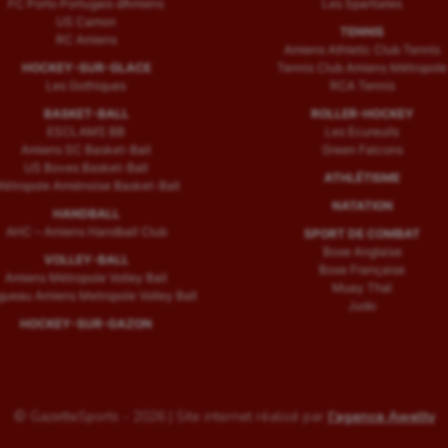
FC Porto Portugais d’Amiens
Les Spartiates
US Camon
TENNIS
RC Amiens
Amiens Athletic Club Tennis
HOCKEY-SUR-GLACE
Tennis Club Amiens Métropole
Les Gothiques
RCA Tennis
BASKET-BALL
ROLLER-HOCKEY
ESCLAMS BB
Les Ecureuils
Amiens SC Basket-Ball
Green Falcons
US Boves Basket-Ball
ATHLÉTISME
étropole Amiénoise Basket-Ball
NATATION
HANDBALL
AHC – Amiens Handball Club
SPORT DE COMBAT
Boxe Anglaise
VOLLEY-BALL
Boxe Française
Amiens Métropole Volley Ball
Muay Thaï
ueau Amiens Metropole Volley Ball
Judo
HOCKEY-SUR-GAZON
© GazetteSports - 2026 | Site internet réalisé par
l'agence Awelty