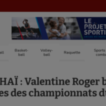
Basket-
Volley-
Sports
ll
Raquette
ball
ball
comb
AÏ : Valentine Roger b
es des championnats 