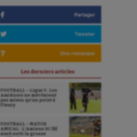
Partager
Tweeter
Une remarque
Les derniers articles
FOOTBALL – Ligue 3 : Les
Amiénois ne méritaient
pas mieux qu’un point à
Fleury
FOOTBALL – MATCH
AMICAL : L’Amiens SC (B)
avait sorti la grosse