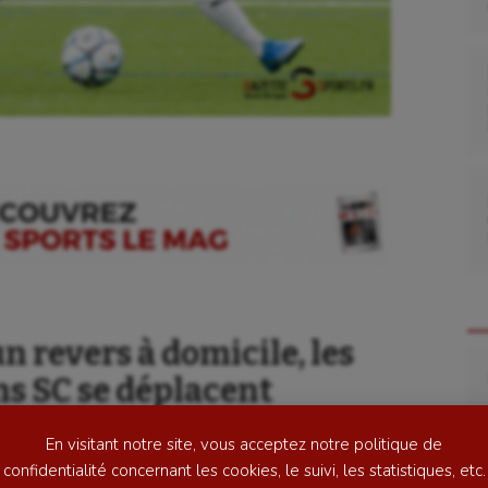
se
Kayak-polo
tation
Korfbal
lade
Longue paume
 revers à domicile, les
Re
ime
Moto
ns SC se déplacent
ess
Natation
 dans un match capital
En visitant notre site, vous acceptez notre politique de
R1.
football
Natation artistique
confidentialité concernant les cookies, le suivi, les statistiques, etc.