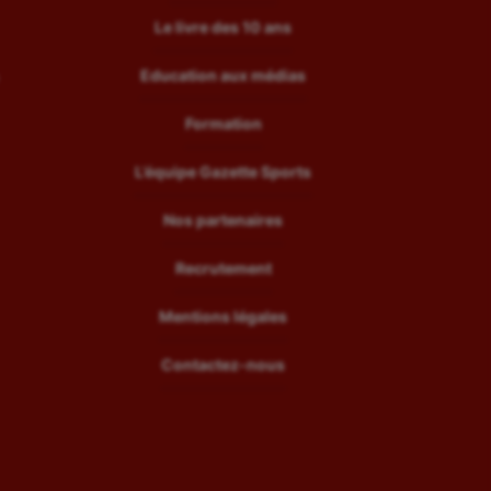
Le livre des 10 ans
Education aux médias
Formation
L’équipe Gazette Sports
Nos partenaires
Recrutement
Mentions légales
Contactez-nous