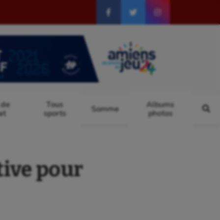
 de
Tous
Albums
Somme
at
sports
photos
tive pour