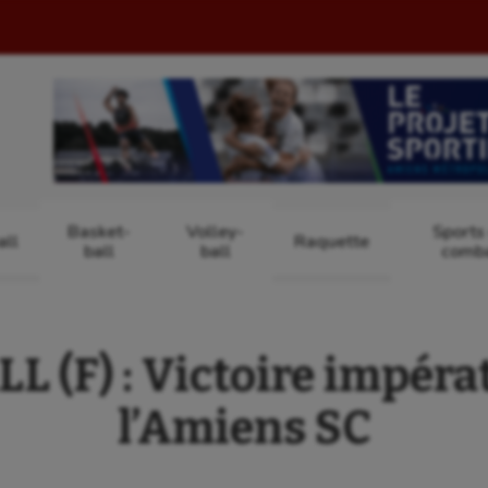
Basket-
Volley-
Sports
ll
Raquette
ball
ball
comb
 (F) : Victoire impéra
l’Amiens SC