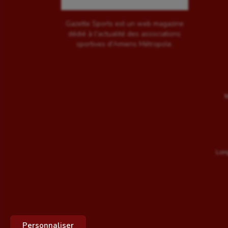
Gazette Sports est un web magazine
dédié à l'actualité des associations
sportives d'Amiens Métropole.
M
Long
Personnaliser