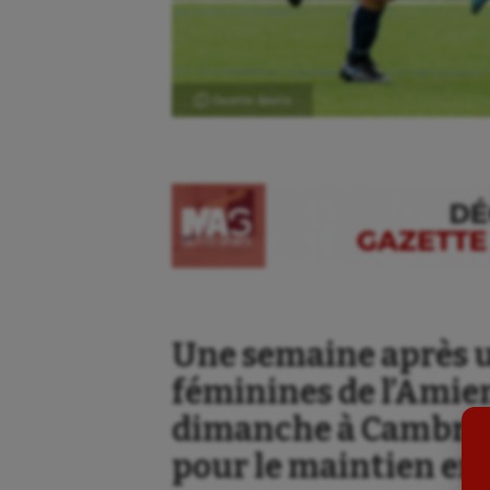
Ⓒ Gazette Sports
Aéronautique
Dan
Athlétisme
Equi
Auto
Esca
Une semaine après un
Aviron
Escr
féminines de l’Amie
Balle à la main
Fitn
dimanche à Cambrai
pour le maintien en 
Ballon au poing
Flag 