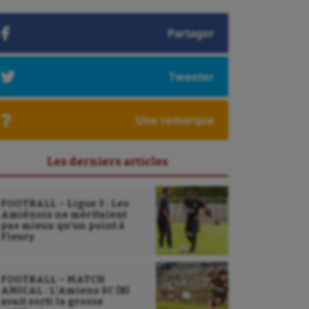
Partager
Tweeter
Une remarque
Les derniers articles
FOOTBALL – Ligue 3 : Les
Amiénois ne méritaient
pas mieux qu’un point à
Fleury
FOOTBALL – MATCH
AMICAL : L’Amiens SC (B)
avait sorti la grosse