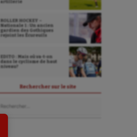
artillerie
ROLLER HOCKEY –
Nationale 1 : Un ancien
gardien des Gothiques
rejoint les Écureuils
EDITO : Mais où va-t-on
dans le cyclisme de haut
niveau?
Sarbacane
Sauvetage sportif
Rechercher sur le site
Sport adapté
chercher :
Sport handicap
Sport santé
Sport-entreprise