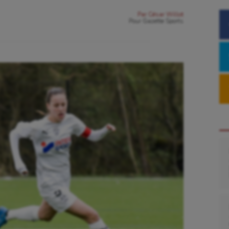
Par
César Willot
Pour
Gazette Sports