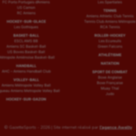
FC Porto Portugais d’Amiens
Les Spartiates
US Camon
TENNIS
RC Amiens
Amiens Athletic Club Tennis
HOCKEY-SUR-GLACE
Tennis Club Amiens Métropole
Les Gothiques
RCA Tennis
BASKET-BALL
ROLLER-HOCKEY
ESCLAMS BB
Les Ecureuils
Amiens SC Basket-Ball
Green Falcons
US Boves Basket-Ball
ATHLÉTISME
étropole Amiénoise Basket-Ball
NATATION
HANDBALL
AHC – Amiens Handball Club
SPORT DE COMBAT
Boxe Anglaise
VOLLEY-BALL
Boxe Française
Amiens Métropole Volley Ball
Muay Thaï
ueau Amiens Metropole Volley Ball
Judo
HOCKEY-SUR-GAZON
© GazetteSports - 2026 | Site internet réalisé par
l'agence Awelty