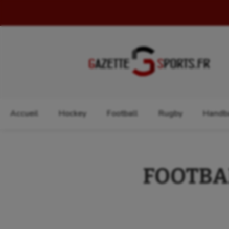
Rechercher :
Accueil
Hockey
Football
Rugby
Handba
FOOTBALL