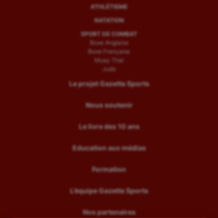
ATHLÉTISME
NATATION
SPORT DE COMBAT
Boxe Anglaise
Boxe Française
Muay Thaï
Judo
Le projet Gazette Sports
Nous soutenir
Le livre des 10 ans
Education aux médias
Formation
L’équipe Gazette Sports
Nos partenaires