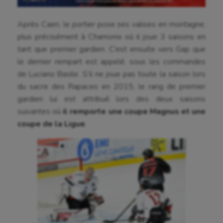
Aviron
Après Caen, le portier pose ses valises en montagne,
Balle à la main
plus précisément à Chamonix où il joue 3 saisons en
tant que premier gardien. C’est ensuite vers Gap que
Ballon au poing
le dernier rempart est appelé, sous les commandes
Baseball
de Luciano Basile. S’il ne joue pas toute la saison lors
du sacre des Rapaces en 2015, le rang de premier
Billard
gardien lui est attribué lors des deux saisons
Boules lyonnaises
suivantes où
il remporte une coupe Magnus et une
coupe de la Ligue
.
Canoë-kayak
Cerf Volant
Cheerleading
Course à pied
Crossfit