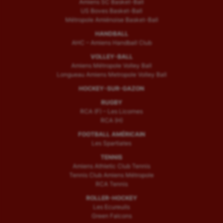
Amiens SC Basket-Ball
US Boves Basket-Ball
Métropole Amiénoise Basket-Ball
HANDBALL
AHC – Amiens Handball Club
VOLLEY-BALL
Amiens Métropole Volley Ball
Longueau Amiens Metropole Volley Ball
HOCKEY-SUR-GAZON
RUGBY
RCA (F) – Les Licornes
RCA (H)
FOOTBALL AMÉRICAIN
Les Spartiates
TENNIS
Amiens Athletic Club Tennis
Tennis Club Amiens Métropole
RCA Tennis
ROLLER-HOCKEY
Les Ecureuils
Green Falcons