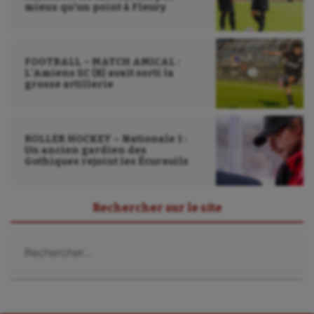
mieux qu’un point à Fleury
Water-polo
FOOTBALL – MATCH AMICAL :
L’Amiens SC (B) avait sorti la
grosse artillerie
ROLLER HOCKEY – Nationale 1 :
Un ancien gardien des
Gothiques rejoint les Écureuils
Rechercher sur le site
Rechercher :