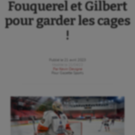
Fouquerel et Gilbert
pour garder les cages
!
Publié le
21 avril 2023
Modifié le
21/04/23
Par
Kevin Devigne
Pour
Gazette Sports