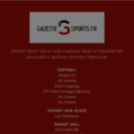
Gazette Sports est un web magazine dédié à l'actualité des
associations sportives d'Amiens Métropole.
FOOTBALL
Amiens SC
AC Amiens
ESC Longueau
FC Porto Portugais d’Amiens
US Camon
RC Amiens
HOCKEY-SUR-GLACE
Les Gothiques
BASKET-BALL
ESCLAMS BB