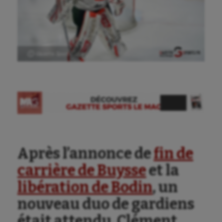
Ⓒ Gazette Sports
Après l’annonce de
fin de
carrière de Buysse
et la
libération de Bodin
, un
nouveau duo de gardiens
était attendu. Clément