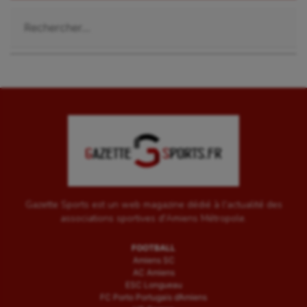
Rechercher :
Gazette Sports est un web magazine dédié à l'actualité des
associations sportives d'Amiens Métropole.
FOOTBALL
Amiens SC
AC Amiens
ESC Longueau
FC Porto Portugais d’Amiens