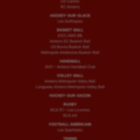
US Camon
RC Amiens
HOCKEY-SUR-GLACE
Les Gothiques
BASKET-BALL
ESCLAMS BB
Amiens SC Basket-Ball
US Boves Basket-Ball
Métropole Amiénoise Basket-Ball
HANDBALL
AHC – Amiens Handball Club
VOLLEY-BALL
Amiens Métropole Volley Ball
Longueau Amiens Metropole Volley Ball
HOCKEY-SUR-GAZON
RUGBY
RCA (F) – Les Licornes
RCA (H)
FOOTBALL AMÉRICAIN
Les Spartiates
TENNIS