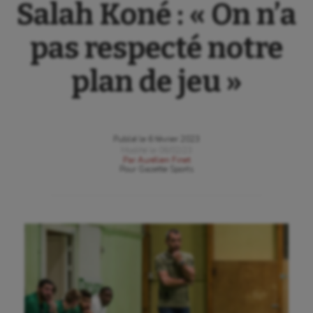
Salah Koné : « On n’a
pas respecté notre
plan de jeu »
Publié le
6 février 2023
Modifié le
06/02/23
Par
Aurélien Finet
Pour
Gazette Sports