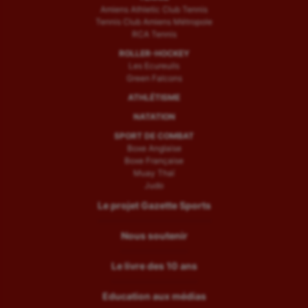
Amiens Athletic Club Tennis
Tennis Club Amiens Métropole
RCA Tennis
ROLLER-HOCKEY
Les Ecureuils
Green Falcons
ATHLÉTISME
NATATION
SPORT DE COMBAT
Boxe Anglaise
Boxe Française
Muay Thaï
Judo
Le projet Gazette Sports
Nous soutenir
Le livre des 10 ans
Education aux médias