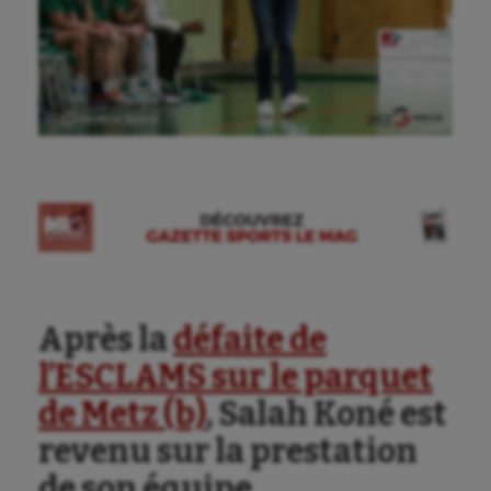
Ⓒ Gazette Sports
Après la
défaite de
l’ESCLAMS sur le parquet
de Metz (b)
, Salah Koné est
revenu sur la prestation
de son équipe.