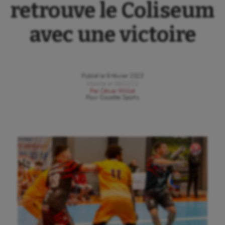
retrouve le Coliseum
avec une victoire
Publié le
6 février 2023
Modifié le
06/02/23
Par
César Willot
Pour
Gazette Sports