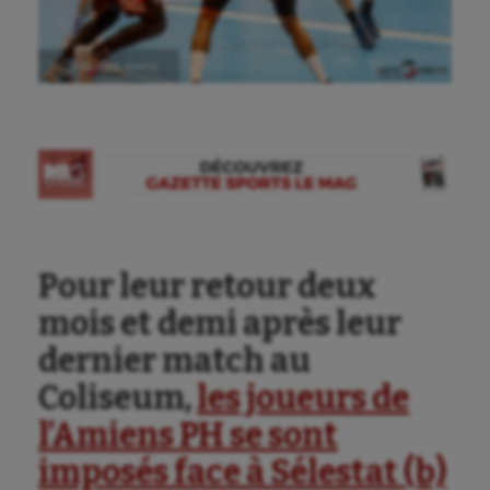
Ⓒ Gazette Sports
Pour leur retour deux
mois et demi après leur
dernier match au
Coliseum,
les joueurs de
l’Amiens PH se sont
imposés face à Sélestat (b)