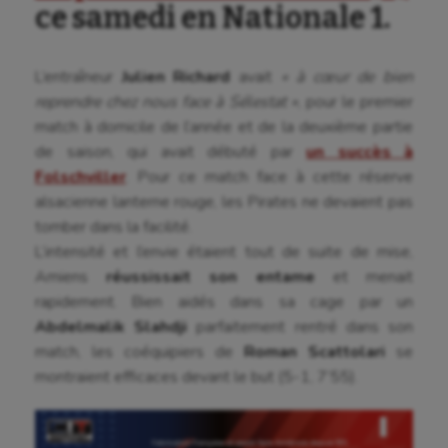
ce samedi en Nationale 1.
L’entraîneur
Julien Richard
avait
« à cœur de bien
reprendre chez nous face à Sélestat »
, pour le premier
match à domicile de l’année et de la deuxième partie
de saison, qui avait débuté par
un succès à
Folschviller
. Pour ce match face à cette réserve
alsacienne lanterne rouge, les Pirates ne devaient pas
tomber dans la facilité.
L’intensité et l’envie étaient tout de suite de mise,
Amiens
réussissait son entame
et menait
rapidement. Bien aidés dans sa cage par un
Abdelmalik Slahdji
parfaitement rentré dans son
match, les coéquipiers de
Roman Scattolari
se
montraient efficaces devant le but (5-1, 7’55).