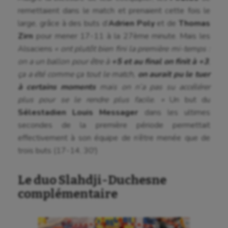
Athlétisme
remettaient dans le match et prenaient cette fois le
Auto
large, grâce à des buts d’
Adrien Poly
et de
Thomas
Zirn
pour mener 17-11 à la 27ème minute. Mais les
Aviron
Alsaciens
« ont plutôt bien fini la première mi-temps :
on a un ballon pour être à
+5 et au final on finit à +3
,
Balle à la main
ça a été comme ça tout le match,
on aurait pu le tuer
Ballon au poing
à certains moments
mais on n’a pas su accélérer
plus pour se le rendre plus facile. »
Un but du
Baseball
Sélestadien Louis Messager
dans les ultimes
Billard
secondes de la première période permettait
effectivement à son équipe de n’être menée que de
Boules lyonnaises
trois buts (17-14, 30′)
Canoë-kayak
Le duo Slahdji-Duchesne
Cerf Volant
complémentaire
Cheerleading
Course à pied