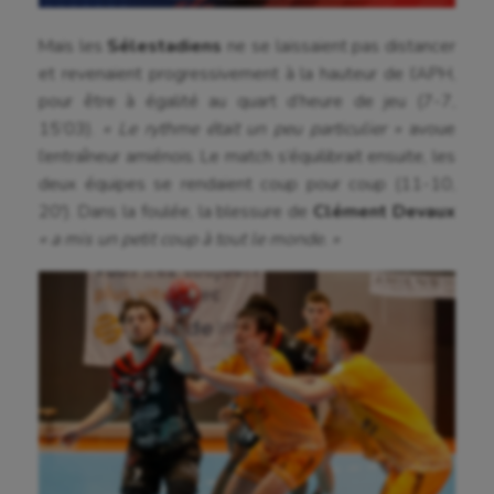
Mais les
Sélestadiens
ne se laissaient pas distancer
et revenaient progressivement à la hauteur de l’APH,
pour être à égalité au quart d’heure de jeu (7-7,
15’03).
« Le rythme était un peu particulier »
avoue
l’entraîneur amiénois. Le match s’équilibrait ensuite, les
deux équipes se rendaient coup pour coup (11-10,
20′). Dans la foulée, la blessure de
Clément Devaux
« a mis un petit coup à tout le monde. »