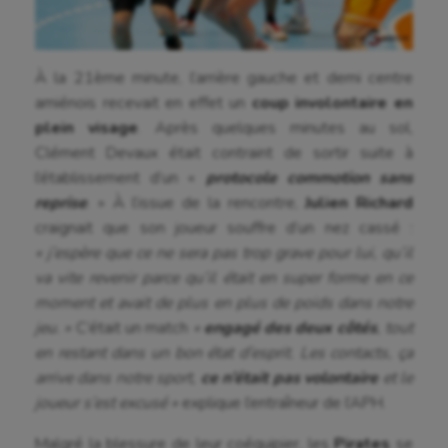
À la 21ème minute, l’arrière gauche et demi centre
amiénois recevait en effet un
coup involontaire en
plein visage
. Après quelques minutes au sol,
Clément Devaux était contraint de sortir suite à
l’établissement d’un «
protocole commotion sans
reprise
. »
À l’issue de la rencontre,
Julien Richard
craignait que son joueur souffre d’un nez cassé :
« j’espère que ce ne sera pas trop grave pour lui, qu’il
va vite revenir parce qu’il était en super forme en ce
moment et avait de plus en plus de poids dans notre
jeu. »
C’était un match
«
engagé des deux côtés
, tout
en restant dans un bon état d’esprit. Les contacts, ça
arrive dans notre sport,
ce n’était pas volontaire
et le
joueur s’est excusé »
explique l’entraîneur de l’APH.
Aéronautique
Malgré la blessure de leur coéquipier, les
Pirates
se