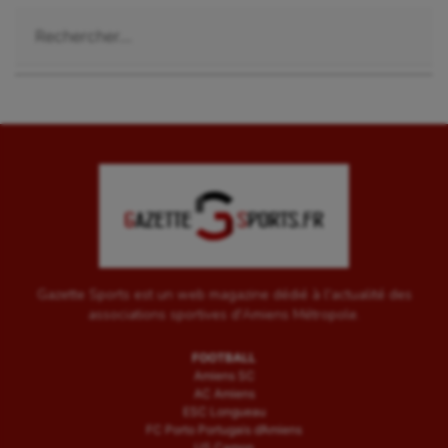
Rechercher :
Gazette Sports est un web magazine dédié à l'actualité des
associations sportives d'Amiens Métropole.
FOOTBALL
Amiens SC
AC Amiens
ESC Longueau
FC Porto Portugais d’Amiens
US Camon