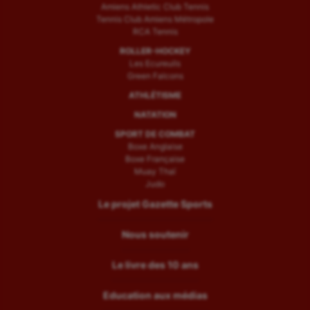
Amiens Athletic Club Tennis
Tennis Club Amiens Métropole
RCA Tennis
ROLLER-HOCKEY
Les Ecureuils
Green Falcons
ATHLÉTISME
NATATION
SPORT DE COMBAT
Boxe Anglaise
Boxe Française
Muay Thaï
Judo
Le projet Gazette Sports
Nous soutenir
Le livre des 10 ans
Education aux médias