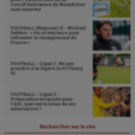
Corrid’Halloween de Montdidier
sont ouvertes
FOOTBALL (Régional 1) – Michaël
Debève : « On va tout faire pour
retrouver le championnat de
France »
FOOTBALL – Ligue 3 : Ne pas
prendre à la légère le FC Fleury
91
FOOTBALL – Ligue 3 :
Préparation terminée pour
l’ASC, quel est le bilan de ses
adversaires ?
Rechercher sur le site