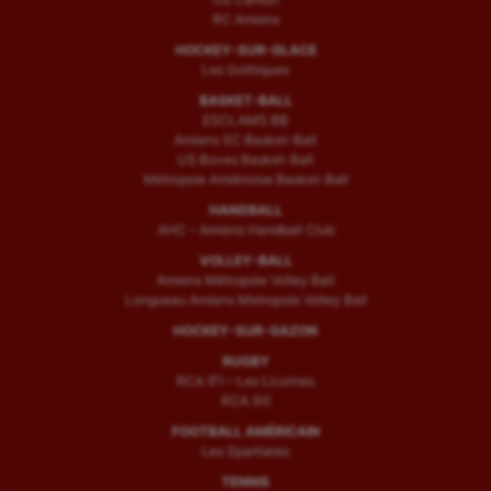
RC Amiens
HOCKEY-SUR-GLACE
Les Gothiques
BASKET-BALL
ESCLAMS BB
Amiens SC Basket-Ball
US Boves Basket-Ball
Métropole Amiénoise Basket-Ball
HANDBALL
AHC – Amiens Handball Club
VOLLEY-BALL
Amiens Métropole Volley Ball
Longueau Amiens Metropole Volley Ball
HOCKEY-SUR-GAZON
RUGBY
RCA (F) – Les Licornes
RCA (H)
FOOTBALL AMÉRICAIN
Les Spartiates
TENNIS