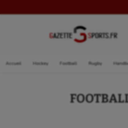
Rechercher :
Accueil
Hockey
Football
Rugby
Handba
FOOTBALL 