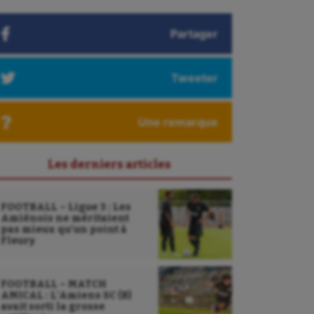
Partager
Tweeter
Une remarque
Les derniers articles
FOOTBALL – Ligue 3 : Les
Amiénois ne méritaient
pas mieux qu’un point à
Fleury
FOOTBALL – MATCH
AMICAL : L’Amiens SC (B)
avait sorti la grosse