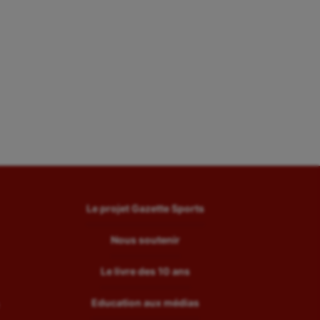
Le projet Gazette Sports
Nous soutenir
Le livre des 10 ans
Education aux médias