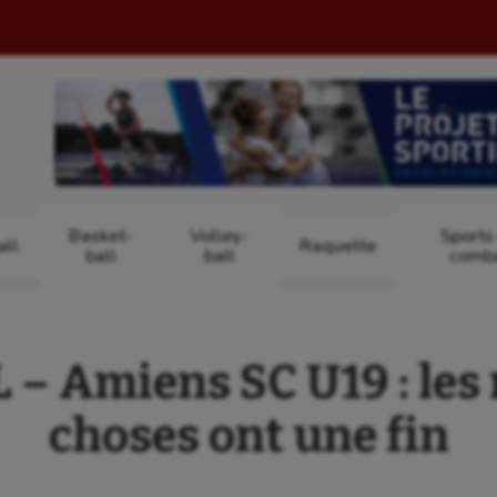
Basket-
Volley-
Sports
ll
Raquette
ball
ball
comb
– Amiens SC U19 : les 
choses ont une fin