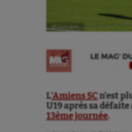
Ⓒ Gazette Sports
L
‘Amiens SC
n’est pl
U19 après sa défaite 
13ème journée
.
Aéronautique
Dan
Athlétisme
Equi