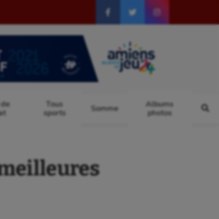
 de
Tous
Albums
Somme
at
sports
photos
meilleures