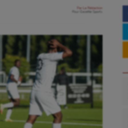
Par
La Rédaction
Pour
Gazette Sports