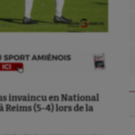
us invaincu en National
Re
à Reims (5-4) lors de la
se
Kayak-polo
tation
Korfbal