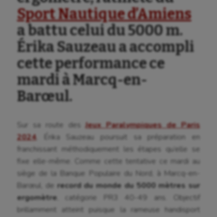
Sport Nautique d’Amiens
a battu celui du 5000 m.
Érika Sauzeau a accompli
cette performance ce
mardi à Marcq-en-
Barœul.
Aéronautique
Athlétisme
Sur sa route des
Jeux Paralympiques de Paris
Auto
2024
, Érika Sauzeau poursuit sa préparation en
franchissant méthodiquement les étapes qu’elle se
Aviron
fixe elle-même. Comme cette tentative ce mardi au
siège de la Banque Populaire du Nord, à Marcq-en-
Balle à la main
Barœul, de
record du monde du 5000 mètres sur
Ballon au poing
ergomètre
, catégorie PR3 40-49 ans. Objectif
brillamment atteint puisque la rameuse handisport
Baseball