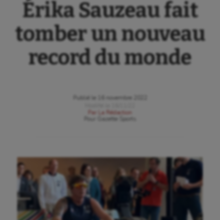
Érika Sauzeau fait
tomber un nouveau
record du monde
Publié le
16 novembre 2022
Modifié le
16/11/22
Par
La Rédaction
Pour
Gazette Sports