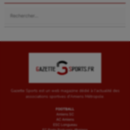
Rechercher :
Gazette Sports est un web magazine dédié à l'actualité des
associations sportives d'Amiens Métropole.
FOOTBALL
Amiens SC
AC Amiens
ESC Longueau
FC Porto Portugais d’Amiens