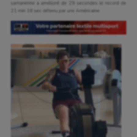
samarienne a amélioré de 29 secondes le record de
Billard
21 min 18 sec détenu par une Américaine.
Boules lyonnaises
Canoë-kayak
Cerf Volant
Cheerleading
Course à pied
Crossfit
Cyclisme
Danse
Equitation
Escalade