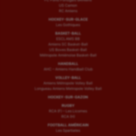
US Camon
RC Amiens
HOCKEY-SUR-GLACE
Les Gothiques
BASKET-BALL
ESCLAMS BB
Amiens SC Basket-Ball
US Boves Basket-Ball
Métropole Amiénoise Basket-Ball
HANDBALL
AHC – Amiens Handball Club
VOLLEY-BALL
Amiens Métropole Volley Ball
Longueau Amiens Metropole Volley Ball
HOCKEY-SUR-GAZON
RUGBY
RCA (F) – Les Licornes
RCA (H)
FOOTBALL AMÉRICAIN
Les Spartiates