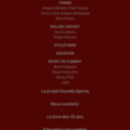
TENNIS
Amiens Athletic Club Tennis
Tennis Club Amiens Métropole
RCA Tennis
ROLLER-HOCKEY
Les Ecureuils
Green Falcons
ATHLÉTISME
NATATION
SPORT DE COMBAT
Boxe Anglaise
Boxe Française
Muay Thaï
Judo
Le projet Gazette Sports
Nous soutenir
Le livre des 10 ans
Education aux médias