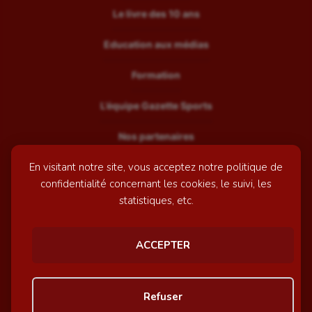
Le livre des 10 ans
Education aux médias
Formation
L’équipe Gazette Sports
Nos partenaires
En visitant notre site, vous acceptez notre politique de
Recrutement
confidentialité concernant les cookies, le suivi, les
Mentions légales
statistiques, etc.
Contactez-nous
ACCEPTER
© GazetteSports - 2026 | Site internet réalisé par
l'agence
Refuser
Awelty