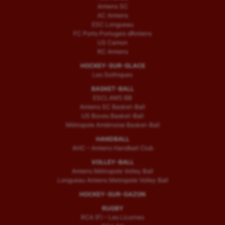
Amiens SC
AC Amiens
ESC Longueau
FC Porto Portugais d’Amiens
US Camon
RC Amiens
HOCKEY-SUR-GLACE
Les Gothiques
BASKET-BALL
ESCLAMS BB
Amiens SC Basket-Ball
US Boves Basket-Ball
Métropole Amiénoise Basket-Ball
HANDBALL
AHC – Amiens Handball Club
VOLLEY-BALL
Amiens Métropole Volley Ball
Longueau Amiens Metropole Volley Ball
HOCKEY-SUR-GAZON
RUGBY
RCA (F) – Les Licornes