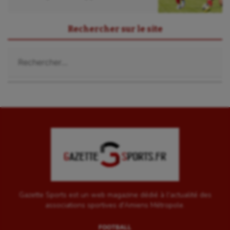
UNSS
Voile
Rechercher sur le site
Wakeboard
Rechercher :
Water-polo
Gazette Sports est un web magazine dédié à l'actualité des
associations sportives d'Amiens Métropole.
FOOTBALL