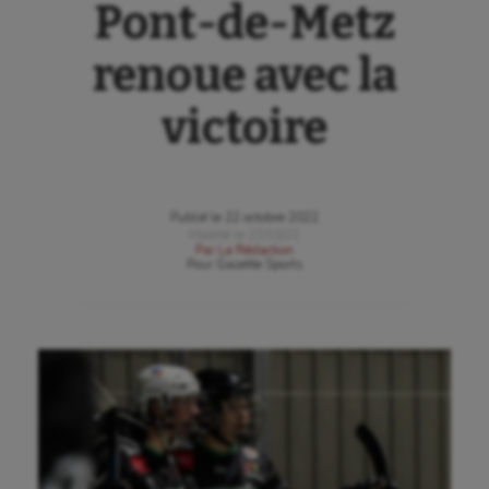
Pont-de-Metz
renoue avec la
victoire
Publié le
22 octobre 2022
Modifié le
22/10/22
Par
La Rédaction
Pour
Gazette Sports