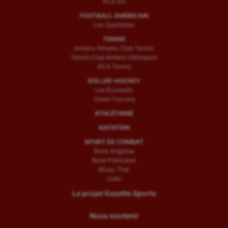
RCA (H)
FOOTBALL AMÉRICAIN
Les Spartiates
TENNIS
Amiens Athletic Club Tennis
Tennis Club Amiens Métropole
RCA Tennis
ROLLER-HOCKEY
Les Ecureuils
Green Falcons
ATHLÉTISME
NATATION
SPORT DE COMBAT
Boxe Anglaise
Boxe Française
Muay Thaï
Judo
Le projet Gazette Sports
Nous soutenir