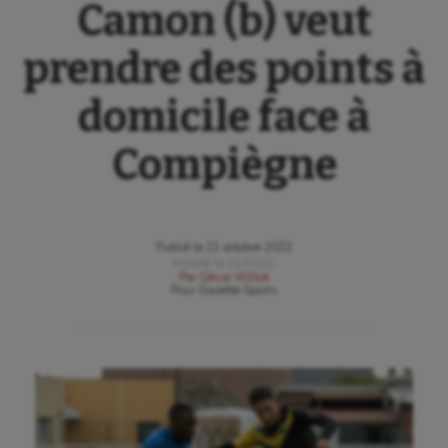
Camon (b) veut
prendre des points à
domicile face à
Compiègne
Publié le
21 octobre 2022
Modifié le
21/10/22
Par
César Willot
Pour
Gazette Sports