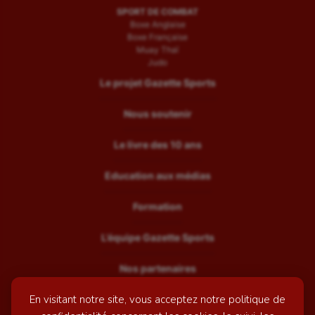
SPORT DE COMBAT
Boxe Anglaise
Boxe Française
Muay Thaï
Judo
Le projet Gazette Sports
Nous soutenir
Le livre des 10 ans
Education aux médias
Formation
L’équipe Gazette Sports
Nos partenaires
En visitant notre site, vous acceptez notre politique de
Recrutement