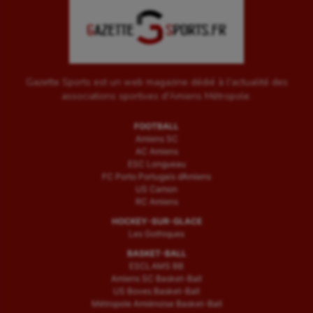
Gazette Sports est un web magazine dédié à l'actualité des
associations sportives d'Amiens Métropole.
FOOTBALL
Amiens SC
AC Amiens
ESC Longueau
FC Porto Portugais d’Amiens
US Camon
RC Amiens
HOCKEY-SUR-GLACE
Les Gothiques
BASKET-BALL
ESCLAMS BB
Amiens SC Basket-Ball
US Boves Basket-Ball
Métropole Amiénoise Basket-Ball