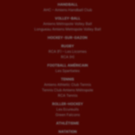
HANDBALL
AHC – Amiens Handball Club
VOLLEY-BALL
Amiens Métropole Volley Ball
Longueau Amiens Metropole Volley Ball
HOCKEY-SUR-GAZON
RUGBY
RCA (F) – Les Licornes
RCA (H)
FOOTBALL AMÉRICAIN
Les Spartiates
TENNIS
Amiens Athletic Club Tennis
Tennis Club Amiens Métropole
RCA Tennis
ROLLER-HOCKEY
Les Ecureuils
Green Falcons
ATHLÉTISME
NATATION