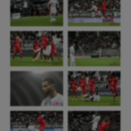
Natation artistique
Omnisports
Outdoor
Paddle
Parkour
Patinage artistique
Pétanque
Plongée
Randonnée / Marche
Roller-derby
Sarbacane
Sauvetage sportif