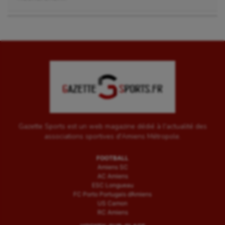
Gazette Sports est un web magazine dédié à l'actualité des
associations sportives d'Amiens Métropole.
FOOTBALL
Amiens SC
AC Amiens
ESC Longueau
FC Porto Portugais d’Amiens
US Camon
RC Amiens