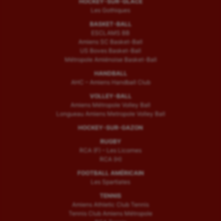
HOCKEY-SUR-GLACE
Les Gothiques
BASKET-BALL
ESCLAMS BB
Amiens SC Basket-Ball
US Boves Basket-Ball
Métropole Amiénoise Basket-Ball
HANDBALL
AHC – Amiens Handball Club
VOLLEY-BALL
Amiens Métropole Volley Ball
Longueau Amiens Metropole Volley Ball
HOCKEY-SUR-GAZON
RUGBY
RCA (F) – Les Licornes
RCA (H)
FOOTBALL AMÉRICAIN
Les Spartiates
TENNIS
Amiens Athletic Club Tennis
Tennis Club Amiens Métropole