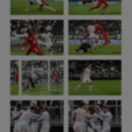
Sport adapté
Sport handicap
Sport santé
Sport-entreprise
Sport-santé
Tir
Tir à l'arc
Triathlon
Ultimate frisbee
UNSS
Voile