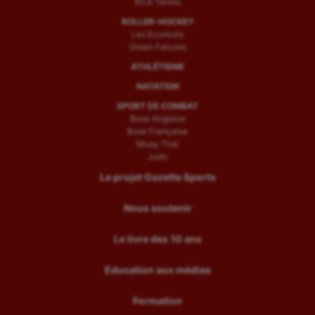
RCA Tennis
ROLLER-HOCKEY
Les Ecureuils
Green Falcons
ATHLÉTISME
NATATION
SPORT DE COMBAT
Boxe Anglaise
Boxe Française
Muay Thaï
Judo
Le projet Gazette Sports
Nous soutenir
Le livre des 10 ans
Education aux médias
Formation