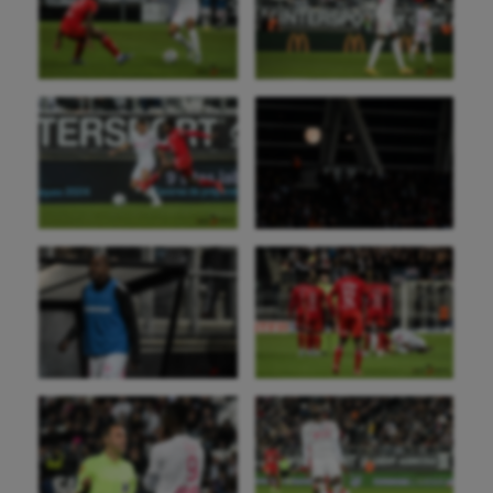
Auto
Aviron
Balle à la main
Ballon au poing
Baseball
Billard
Boules lyonnaises
Canoë-kayak
Cerf Volant
Cheerleading
Course à pied