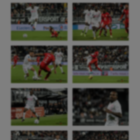
Gymnastique
Gymnastique rythmique
Haltérophilie
Handisport
Hippisme
Jeux Olympiques et Paralympiques
Kayak-polo
Korfbal
Longue paume
Moto
Natation