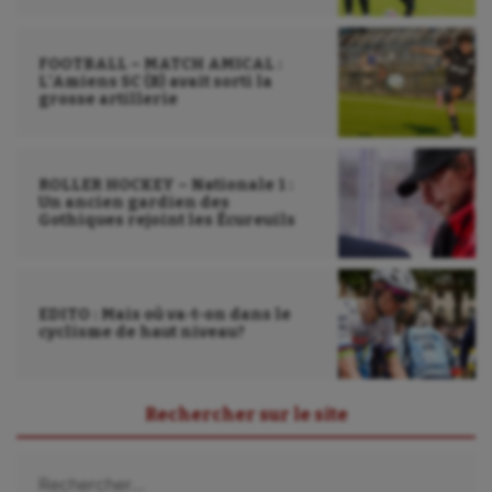
FOOTBALL – MATCH AMICAL :
L’Amiens SC (B) avait sorti la
grosse artillerie
ROLLER HOCKEY – Nationale 1 :
Un ancien gardien des
Gothiques rejoint les Écureuils
EDITO : Mais où va-t-on dans le
cyclisme de haut niveau?
Rechercher sur le site
Rechercher :