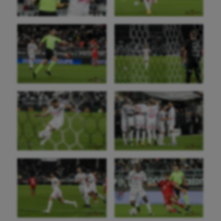
Crossfit
Cyclisme
Danse
Equitation
Escalade
Escrime
Fitness
Flag football
Football américain
Futsal
Golf