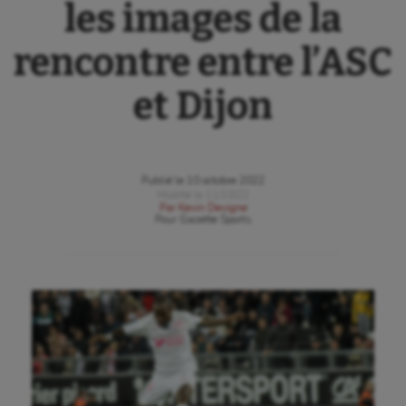
les images de la
rencontre entre l’ASC
et Dijon
Publié le
10 octobre 2022
Modifié le
11/10/22
Par
Kevin Devigne
Pour
Gazette Sports