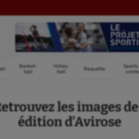
Basket-
Volley-
Sports
ll
Raquette
ball
ball
comb
etrouvez les images de 
édition d’Avirose