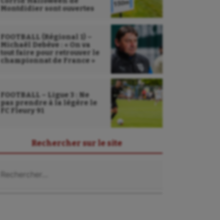
Corrid’Halloween de
Montdidier sont ouvertes
FOOTBALL (Régional 1) –
Michaël Debève : « On va
tout faire pour retrouver le
championnat de France »
FOOTBALL – Ligue 3 : Ne
pas prendre à la légère le
FC Fleury 91
Rechercher sur le site
chercher :