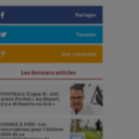
Partager
Tweeter
Une remarque
Les derniers articles
FOOTBALL (Ligue 3) : ASC,
Alain Pochat « Au départ,
il y a 18 favoris en lice »
COURSE À PIED : Les
inscriptions pour l’édition
2026 de La