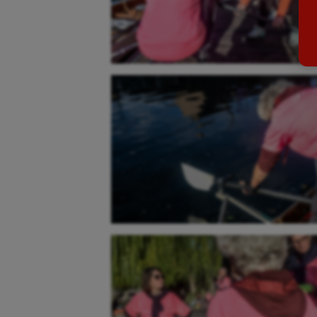
Billard
Futs
Boules lyonnaises
Golf
Canoë-kayak
Gymn
Cerf Volant
Gymn
Cheerleading
Halté
Course à pied
Hand
Crossfit
Hipp
Cyclisme
Jeux