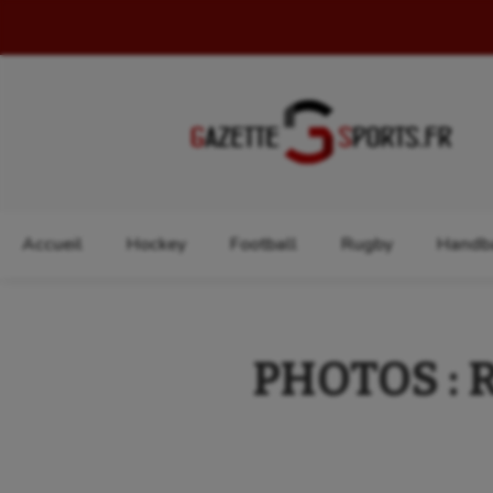
Rechercher :
Accueil
Hockey
Football
Rugby
Handba
PHOTOS : R