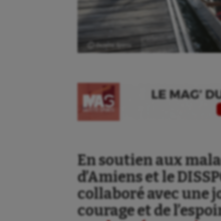
Ⓒ Gazette Sports
En soutien aux mala
d’Amiens et le DISS
collaboré avec une j
courage et de l’espoi