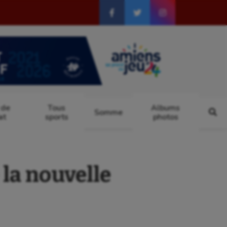
 de
Tous
Albums
Somme
at
sports
photos
la nouvelle