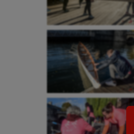
Aéronautique
Dan
Athlétisme
Equi
Auto
Esca
Aviron
Escr
Balle à la main
Fitn
Ballon au poing
Flag 
Baseball
Foot