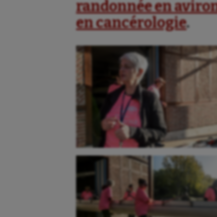
randonnée en aviron 
en cancérologie
.