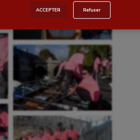
ACCEPTER
Refuser
al
Outdoor
Paddle
astique
Parkour
astique rythmique
Patinage artistique
rophilie
Pétanque
isport
Plongée
isme
Randonnée / Marche
 Olympiques et Paralympiques
Roller-derby