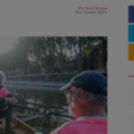
Par
Kevin Devigne
Pour
Gazette Sports