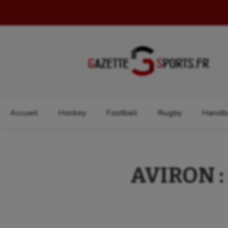
Rechercher :
Accueil
Hockey
Football
Rugby
Handba
AVIRON : 