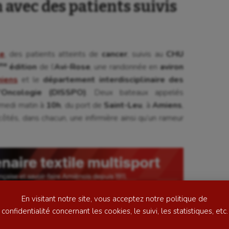
avec des patients suivis
e
, des patients atteints de
cancer
, suivis au
CHU
me
édition
de l’
Avi-Rose
, une randonnée en
aviron
iens
et le
département interdisciplinaire des
’Oncologie (DISSPO)
. Deux bateaux appelés
se
Kayak-polo
samedi matin à
10h
, du port de
Saint-Leu
, à
Amiens
,
ôtés, dans chacun, une infirmière ainsi qu’un rameur
tation
Korfbal
lade
Longue paume
ime
Moto
ess
Natation
En visitant notre site, vous acceptez notre politique de
football
Natation artistique
confidentialité concernant les cookies, le suivi, les statistiques, etc.
ball américain
Omnisports