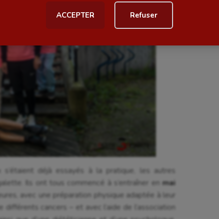
ACCEPTER
Refuser
al
Outdoor
Paddle
astique
Parkour
astique rythmique
Patinage artistique
rophilie
Pétanque
isport
Plongée
isme
Randonnée / Marche
 Olympiques et Paralympiques
Roller-derby
x s’étaient déjà essayés à la pratique, les autres
galette. Ils ont tous commencé à s’entraîner en
mai
eures, avec une préparation physique adaptée à leur
e différents cancers – et avec l’aide de l’association