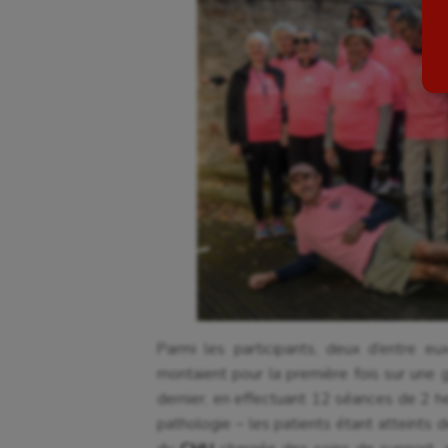
Billard
Futs
Boules lyonnaises
Golf
Canoë-kayak
Gymn
Cerf Volant
Gymn
Cheerleading
Halté
Course à pied
Hand
Crossfit
Hipp
Cyclisme
Jeux
Parmi les participants, deux d’entre eu
montaient pour la première fois sur une 
dernier, en effectuant 12 séances de 2 h
pathologie – les patients étant atteints d