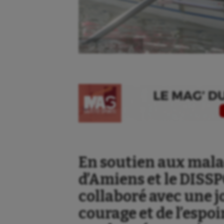
Ⓒ Gazette Sports
En soutien aux mala
d’Amiens et le DISS
collaboré avec une j
courage et de l’espoi