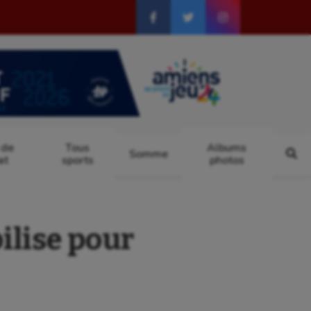
 de
Tous
Albums
Somme
at
sports
photos
ilise pour