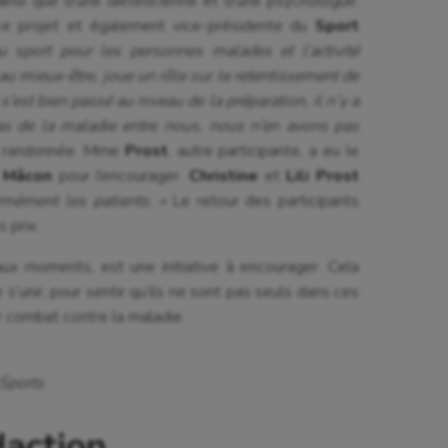
insi que d’une diététicienne et d’une psychologue.
e ce projet et également vice-présidente du
Sport
 au sport pour les personnes malades et l’activité
 au mieux-être, joue un rôle sur le retentissement de
 s’est bien passé au niveau de la préparation, il n’y a
s de la maladie entre nous, nous n’en avons pas
la randonnée. Mme
Prost
, autre participante, a eu le
e
Mâcon
pour l’encourager.
Christine
et
Lili Prost
rmément les patients. »
Le retour des participants
 prix.
aux moments, est une initiative à encourager. Cela
s’unir, pour sentir qu’ils ne sont pas seuls dans ces
r combat contre la maladie.
 Sports
daction