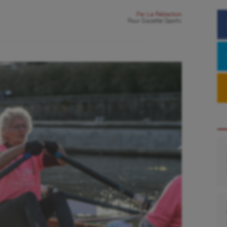
Par
La Rédaction
Pour
Gazette Sports