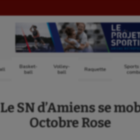
Basket-
Volley-
Sports
ll
Raquette
ball
ball
comb
Le SN d’Amiens se mob
Octobre Rose