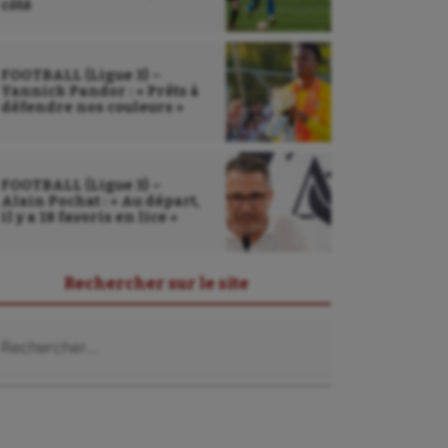
côté
FOOTBALL (Ligue 3) –
Yannick Pandor : « Prêts à
défendre nos couleurs »
FOOTBALL (Ligue 3) –
Alain Pochat : « Au départ,
il y a 18 favoris en lice »
Rechercher sur le site
chercher :