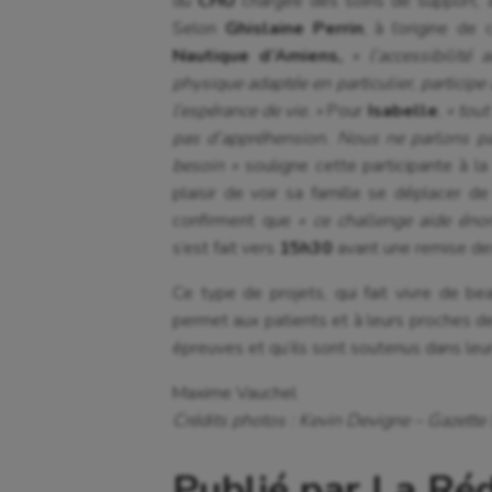
du
CHU
chargée des soins de support, a
Selon
Ghislaine Perrin
, à l’origine d
Nautique d’Amiens,
« l’accessibilité
physique adaptée en particulier, participe
l’espérance de vie. »
Pour
Isabelle
,
« tout
pas d’appréhension. Nous ne parlons pa
besoin »
souligne cette participante à 
plaisir de voir sa famille se déplacer d
confirment que
« ce challenge aide éno
s’est fait vers
15h30
avant une remise des
Ce type de projets, qui fait vivre de be
permet aux patients et à leurs proches de 
épreuves et qu’ils sont soutenus dans leu
Maxime Vauchel
Crédits photos : Kevin Devigne – Gazette
Publié par La Ré