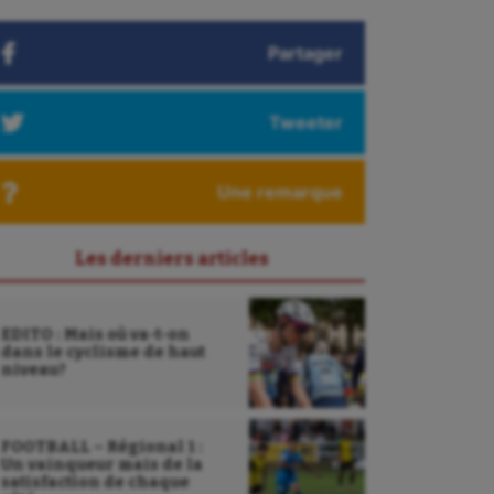
Partager
Tweeter
Une remarque
Les derniers articles
EDITO : Mais où va-t-on
dans le cyclisme de haut
niveau?
FOOTBALL – Régional 1 :
Un vainqueur mais de la
satisfaction de chaque