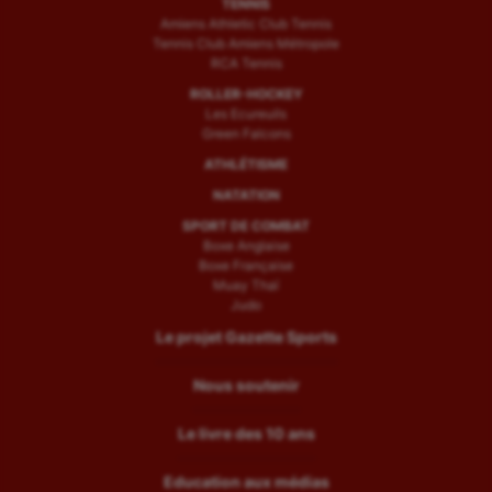
TENNIS
Amiens Athletic Club Tennis
Tennis Club Amiens Métropole
RCA Tennis
ROLLER-HOCKEY
Les Ecureuils
Green Falcons
ATHLÉTISME
NATATION
SPORT DE COMBAT
Boxe Anglaise
Boxe Française
Muay Thaï
Judo
Le projet Gazette Sports
Nous soutenir
Le livre des 10 ans
Education aux médias