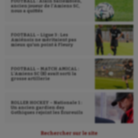
FOOTBALL : Alain Sallembien,
ancien joueur de l’Amiens SC,
nous a quittés
FOOTBALL – Ligue 3 : Les
Amiénois ne méritaient pas
mieux qu’un point à Fleury
FOOTBALL – MATCH AMICAL :
L’Amiens SC (B) avait sorti la
grosse artillerie
ROLLER HOCKEY – Nationale 1 :
Un ancien gardien des
Gothiques rejoint les Écureuils
Rechercher sur le site