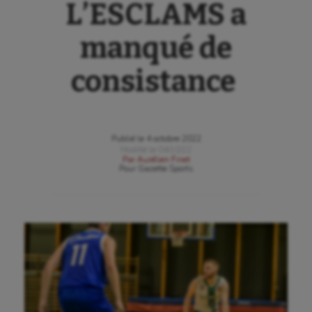
L’ESCLAMS a
manqué de
consistance
Publié le
4 octobre 2022
Modifié le
04/10/22
Par
Aurélien Finet
Pour
Gazette Sports