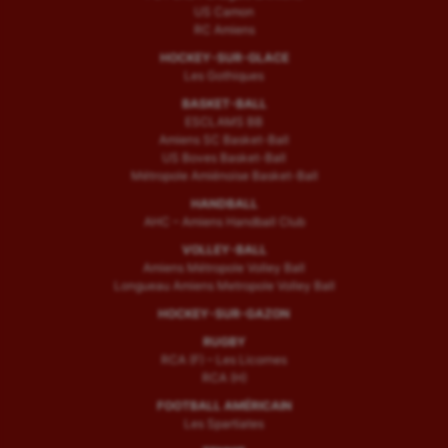
US Camon
RC Amiens
HOCKEY-SUR-GLACE
Les Gothiques
BASKET-BALL
ESCLAMS BB
Amiens SC Basket-Ball
US Boves Basket-Ball
Métropole Amiénoise Basket-Ball
HANDBALL
AHC – Amiens Handball Club
VOLLEY-BALL
Amiens Métropole Volley Ball
Longueau Amiens Metropole Volley Ball
HOCKEY-SUR-GAZON
RUGBY
RCA (F) – Les Licornes
RCA (H)
FOOTBALL AMÉRICAIN
Les Spartiates