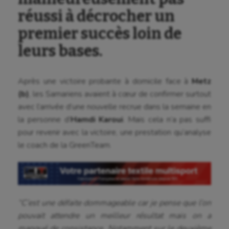
réussi à décrocher un
premier succès loin de
leurs bases.
Après une victoire probante à domicile face à
Metz
(b)
, les Samariens avaient à cœur de confirmer surtout
avec l’arrivée d’une nouvelle recrue dans la semaine en
la personne d’
Hamdi Karoui
. Mais cela n’a pas suffi
pour revenir avec la victoire, une prestation qu’analyse
le coach de la GreenTeam.
“C’est une défaite dommageable car je pense que l’on
pouvait attendre un meilleur résultat mais on a
manqué de consistance. Notamment sur le deuxième