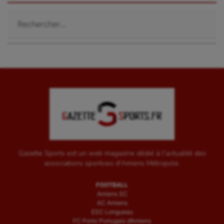
Rechercher :
Gazette Sports est un web magazine dédié à l'actualité des
associations sportives d'Amiens Métropole.
FOOTBALL
Amiens SC
AC Amiens
ESC Longueau
FC Porto Portugais d’Amiens