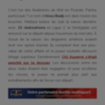
C’est l’un des feuilletons de l’été en Picardie. Partira,
partira pas ? Le nom d’
Aliou Badji
est dans toutes les
bouches. Meilleur buteur du club la saison dernière,
avec
13
réalisations
en Ligue 2, le Sénégalais est
annoncé sur le départ depuis l’ouverture du mercato. À
l’issue de la saison, les dirigeants amiénois avaient
levé son option d’achat. Ils comptent tirer une plus-
value de cette affaire et le joueur souhaite découvrir
l’étage supérieur. Dernièrement,
l’AJ Auxerre s’était
penché sur le dossier
. Les discussions entre les
deux clubs étaient bien engagées et pour accélérer
les choses, le joueur ne prenait plus part aux
entraînements afin de forcer son départ.
Aéronautique
Athlétisme