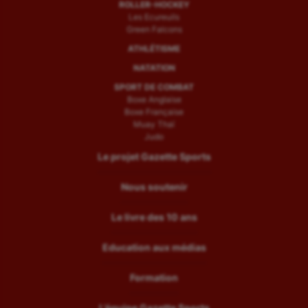
ROLLER-HOCKEY
Les Ecureuils
Green Falcons
ATHLÉTISME
NATATION
SPORT DE COMBAT
Boxe Anglaise
Boxe Française
Muay Thaï
Judo
Le projet Gazette Sports
Nous soutenir
Le livre des 10 ans
Education aux médias
Formation
L’équipe Gazette Sports