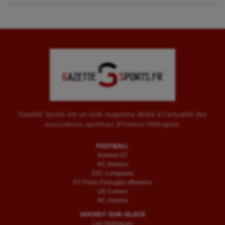
Gazette Sports est un web magazine dédié à l'actualité des
associations sportives d'Amiens Métropole.
FOOTBALL
Amiens SC
AC Amiens
ESC Longueau
FC Porto Portugais d’Amiens
US Camon
RC Amiens
HOCKEY-SUR-GLACE
Les Gothiques