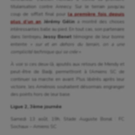
titularisation contre Annecy. Sur le terrain jusqu’au
Gymnastique rythmique
coup de sifflet final pour
la première fois depuis
plus d’un an
,
Jérémy Gélin
a montré des choses
Haltérophilie
intéressantes balle au pied. En tout cas, son partenaire
Handisport
dans l’entrejeu,
Jessy Benet
témoigne de leur bonne
entente
« sur et en dehors du terrain, on a une
Hippisme
complicité technique
qui se crée »
.
Jeux Olympiques et Paralympiques
À voir si ces deux-là, ajoutés aux retours de Mendy et
Kayak-polo
peut-être de Badji, permettront à l’Amiens SC de
continuer sa marche en avant. Plus libérés après leur
Korfbal
victoire, les Amiénois souhaitent désormais engranger
des points hors de leur base.
Longue paume
Ligue 2, 3ème journée
Moto
Samedi 13 août, 19h, Stade Auguste Bonal : FC
Natation
Sochaux – Amiens SC
Natation artistique