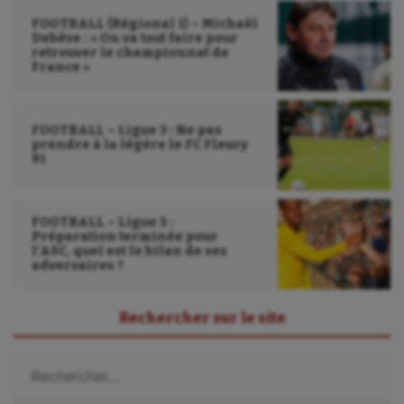
Wakeboard
FOOTBALL (Régional 1) – Michaël
Debève : « On va tout faire pour
Water-polo
retrouver le championnat de
France »
FOOTBALL – Ligue 3 : Ne pas
prendre à la légère le FC Fleury
91
FOOTBALL – Ligue 3 :
Préparation terminée pour
l’ASC, quel est le bilan de ses
adversaires ?
Rechercher sur le site
Rechercher :