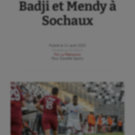
Badji et Mendy à
Sochaux
Publié le
11 août 2022
Modifié le
01/09/22
Par
La Rédaction
Pour
Gazette Sports