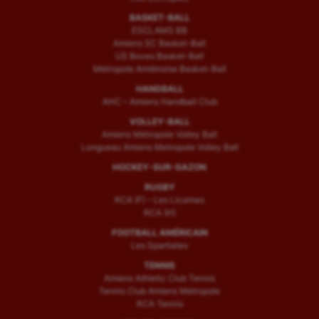
BASKET-BALL
ESCLAMS BB
Amiens SC Basket-Ball
US Boves Basket-Ball
Métropole Amiénoise Basket-Ball
HANDBALL
AHC – Amiens Handball Club
VOLLEY-BALL
Amiens Métropole Volley Ball
Longueau Amiens Metropole Volley Ball
HOCKEY-SUR-GAZON
RUGBY
RCA (F) – Les Licornes
RCA (H)
FOOTBALL AMÉRICAIN
Les Spartiates
TENNIS
Amiens Athletic Club Tennis
Tennis Club Amiens Métropole
RCA Tennis