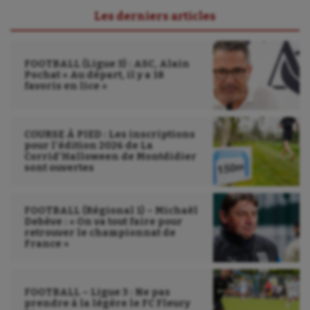
UNSS
Les derniers articles
Voile
FOOTBALL (Ligue 3) : ASC, Alain
Wakeboard
Pochat « Au départ, il y a 18
favoris en lice »
Water-polo
COURSE À PIED : Les inscriptions
pour l’édition 2026 de La
Corrid’Halloween de Montdidier
sont ouvertes
FOOTBALL (Régional 1) – Michaël
Debève : « On va tout faire pour
retrouver le championnat de
France »
FOOTBALL – Ligue 3 : Ne pas
prendre à la légère le FC Fleury