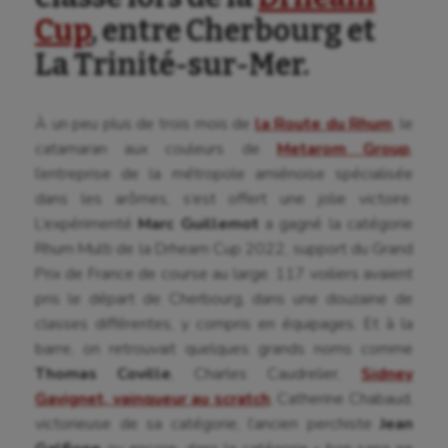
Cup
, entre Cherbourg et
La Trinité-sur-Mer.
À un peu plus de trois mois de
la Route du Rhum
, le
catamaran aux couleurs de
Metarom Group
,
l’entreprise de la métropole amiénoise spécialisée
dans les arômes, s’est offert une jolie victoire.
L’expérimenté
Marc Guillemot
a gagné la catégorie
Rhum Multi de la Drheam Cup 2022, support du Grand
Prix de France de course au large. 117 voiliers avaient
pris le départ de Cherbourg, dans une douzaine de
classes différentes, y compris en équipages. Et à la
barre, on retrouvait quelques grands noms comme
Thomas Coville
, Charles Caudrelier,
Sidney
Gavignet, vainqueur au scratch
, Catherine Chabaud,
victorieuse de sa catégorie, l’ancien perchiste
Jean