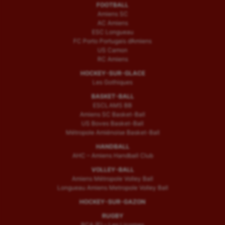
FOOTBALL
Amiens SC
AC Amiens
ESC Longueau
FC Porto Portugais d’Amiens
US Camon
RC Amiens
HOCKEY-SUR-GLACE
Les Gothiques
BASKET-BALL
ESCLAMS BB
Amiens SC Basket-Ball
US Boves Basket-Ball
Métropole Amiénoise Basket-Ball
HANDBALL
AHC – Amiens Handball Club
VOLLEY-BALL
Amiens Métropole Volley Ball
Longueau Amiens Metropole Volley Ball
HOCKEY-SUR-GAZON
RUGBY
RCA (F) – Les Licornes