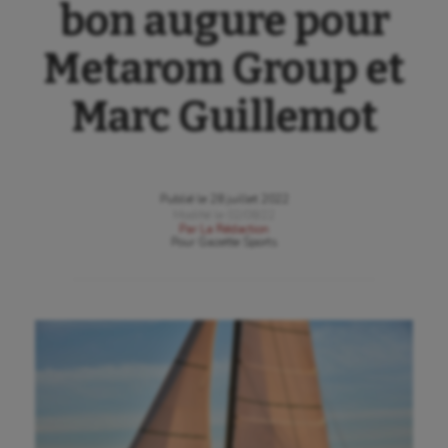
bon augure pour
Metarom Group et
Marc Guillemot
Publié le
28 juillet 2022
Modifié le
02/08/22
Par
La Rédaction
Pour
Gazette Sports