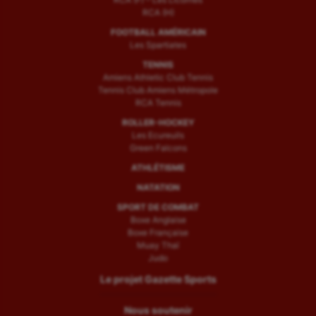
RCA (H)
FOOTBALL AMÉRICAIN
Les Spartiates
TENNIS
Amiens Athletic Club Tennis
Tennis Club Amiens Métropole
RCA Tennis
ROLLER-HOCKEY
Les Ecureuils
Green Falcons
ATHLÉTISME
NATATION
SPORT DE COMBAT
Boxe Anglaise
Boxe Française
Muay Thaï
Judo
Le projet Gazette Sports
Nous soutenir