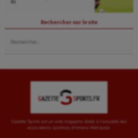
91
Rechercher sur le site
Rechercher :
Gazette Sports est un web magazine dédié à l'actualité des
associations sportives d'Amiens Métropole.