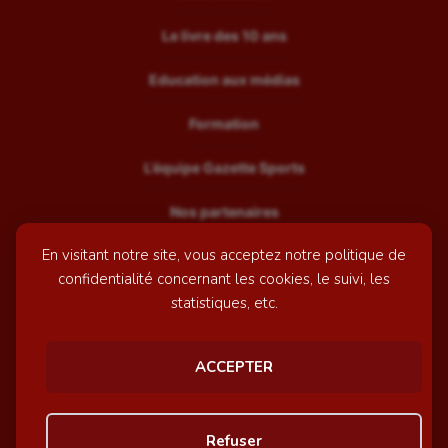
Le livre des 10 ans
Education aux médias
Formation
L’équipe Gazette Sports
Nos partenaires
En visitant notre site, vous acceptez notre politique de
Recrutement
confidentialité concernant les cookies, le suivi, les
Mentions légales
statistiques, etc.
Contactez-nous
ACCEPTER
© GazetteSports - 2026 | Site internet réalisé par
l'agence
Refuser