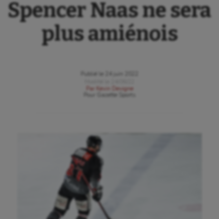
Spencer Naas ne sera
plus amiénois
Publié le
24 juin 2022
Modifié le
24/06/22
Par
Kevin Devigne
Pour
Gazette Sports
Aéronautique