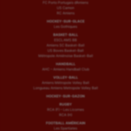
FC Porto Portugais d’Amiens
Voile
US Camon
RC Amiens
Wakeboard
HOCKEY-SUR-GLACE
Les Gothiques
Water-polo
BASKET-BALL
ESCLAMS BB
Amiens SC Basket-Ball
US Boves Basket-Ball
Métropole Amiénoise Basket-Ball
HANDBALL
AHC – Amiens Handball Club
VOLLEY-BALL
Amiens Métropole Volley Ball
Longueau Amiens Metropole Volley Ball
HOCKEY-SUR-GAZON
RUGBY
RCA (F) – Les Licornes
RCA (H)
FOOTBALL AMÉRICAIN
Les Spartiates