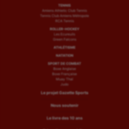
TENNIS
Amiens Athletic Club Tennis
Tennis Club Amiens Métropole
RCA Tennis
ROLLER-HOCKEY
Les Ecureuils
Green Falcons
ATHLÉTISME
NATATION
SPORT DE COMBAT
Boxe Anglaise
Boxe Française
Muay Thaï
Judo
Le projet Gazette Sports
Nous soutenir
Le livre des 10 ans