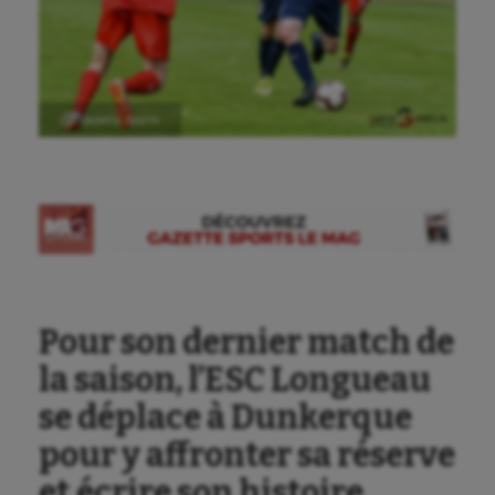
Ⓒ Gazette Sports
Pour son dernier match de
Aéronautique
la saison, l’ESC Longueau
Athlétisme
se déplace à Dunkerque
pour y affronter sa réserve
Auto
et écrire son histoire.
Aviron