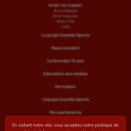
SPORT DE COMBAT
Boxe Anglaise
Boxe Française
Muay Thaï
Judo
Le projet Gazette Sports
Nous soutenir
Le livre des 10 ans
Education aux médias
Formation
L’équipe Gazette Sports
Nos partenaires
En visitant notre site, vous acceptez notre politique de
Recrutement