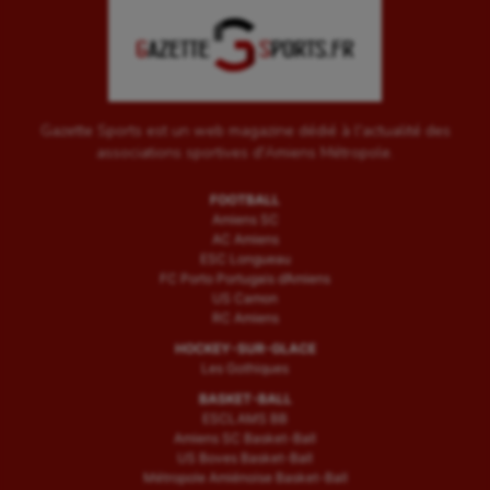
Gazette Sports est un web magazine dédié à l'actualité des
associations sportives d'Amiens Métropole.
FOOTBALL
Amiens SC
AC Amiens
ESC Longueau
FC Porto Portugais d’Amiens
US Camon
RC Amiens
HOCKEY-SUR-GLACE
Les Gothiques
BASKET-BALL
ESCLAMS BB
Amiens SC Basket-Ball
US Boves Basket-Ball
Métropole Amiénoise Basket-Ball