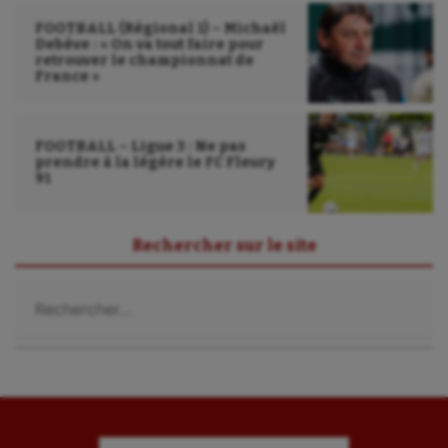
Sport handicap
FOOTBALL (Régional 1) – Michaël
Sport santé
Debève : « On va tout faire pour
retrouver le championnat de
France »
Sport-entreprise
Sport-santé
FOOTBALL – Ligue 3 : Ne pas
prendre à la légère le FC Fleury
Tir
91
Tir à l'arc
Triathlon
Rechercher sur le site
Ultimate frisbee
Rechercher :
UNSS
Voile
Wakeboard
Water-polo