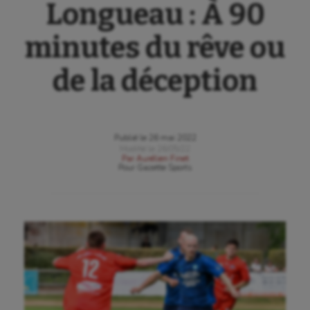
Longueau : À 90
minutes du rêve ou
de la déception
Publié le
26 mai 2022
Modifié le
26/05/22
Par
Aurélien Finet
Pour
Gazette Sports