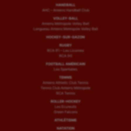
HANDBALL
AHC – Amiens Handball Club
VOLLEY-BALL
Amiens Métropole Volley Ball
Longueau Amiens Metropole Volley Ball
HOCKEY-SUR-GAZON
RUGBY
RCA (F) – Les Licornes
RCA (H)
FOOTBALL AMÉRICAIN
Les Spartiates
TENNIS
Amiens Athletic Club Tennis
Tennis Club Amiens Métropole
RCA Tennis
ROLLER-HOCKEY
Les Ecureuils
Green Falcons
ATHLÉTISME
NATATION