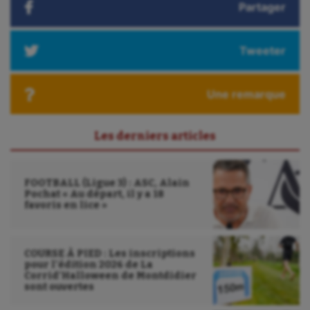
Partager
Outdoor
Paddle
Tweeter
Parkour
Patinage artistique
Une remarque
Pétanque
Les derniers articles
Plongée
Randonnée / Marche
FOOTBALL (Ligue 3) : ASC, Alain
Pochat « Au départ, il y a 18
Roller-derby
favoris en lice »
Sarbacane
COURSE À PIED : Les inscriptions
Sauvetage sportif
pour l’édition 2026 de La
Corrid’Halloween de Montdidier
Sport adapté
sont ouvertes