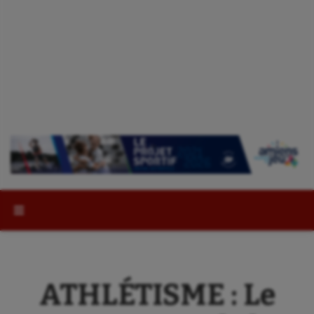
Rechercher :
ATHLÉTISME : Le