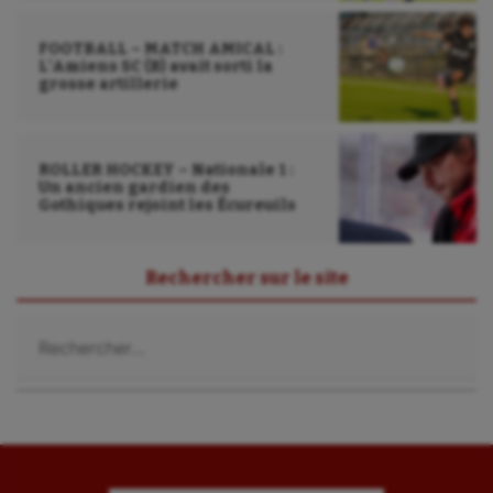
Randonnée / Marche
FOOTBALL – MATCH AMICAL :
L’Amiens SC (B) avait sorti la
Roller-derby
grosse artillerie
Sarbacane
Sauvetage sportif
ROLLER HOCKEY – Nationale 1 :
Un ancien gardien des
Gothiques rejoint les Écureuils
Sport adapté
Sport handicap
Rechercher sur le site
Sport santé
Rechercher :
Sport-entreprise
Sport-santé
Tir
Tir à l'arc