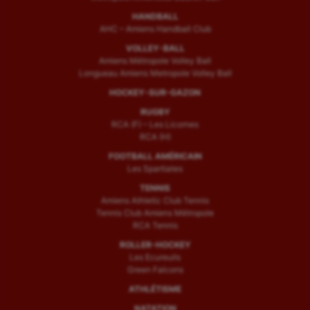
HANDBALL
AHC – Amiens Handball Club
VOLLEY-BALL
Amiens Métropole Volley Ball
Longueau Amiens Metropole Volley Ball
HOCKEY-SUR-GAZON
RUGBY
RCA (F) – Les Licornes
RCA (H)
FOOTBALL AMÉRICAIN
Les Spartiates
TENNIS
Amiens Athletic Club Tennis
Tennis Club Amiens Métropole
RCA Tennis
ROLLER-HOCKEY
Les Ecureuils
Green Falcons
ATHLÉTISME
NATATION