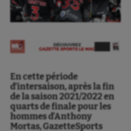
Ⓒ Gazette Sports
Aéronautique
Athlétisme
Auto
Aviron
En cette période
Balle à la main
d’intersaison, après la fin
Ballon au poing
de la saison 2021/2022 en
Baseball
quarts de finale pour les
Billard
hommes d’Anthony
Mortas, GazetteSports
Boules lyonnaises