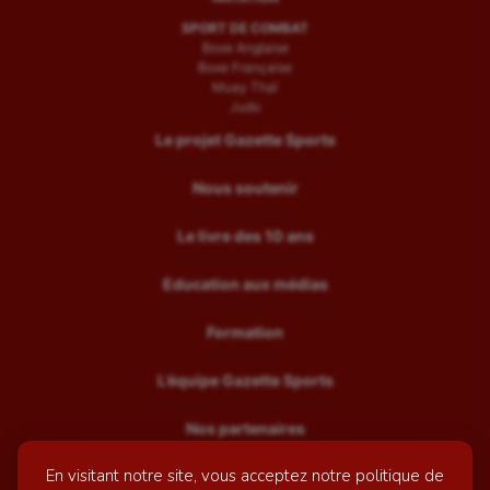
SPORT DE COMBAT
Boxe Anglaise
Boxe Française
Muay Thaï
Judo
Le projet Gazette Sports
Nous soutenir
Le livre des 10 ans
Education aux médias
Formation
L’équipe Gazette Sports
Nos partenaires
En visitant notre site, vous acceptez notre politique de
Recrutement