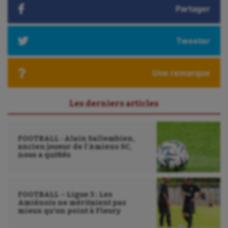
Korfbal
Partager
Longue paume
Tweeter
Moto
Natation
Une remarque
Natation artistique
Omnisports
Les derniers articles
Outdoor
FOOTBALL : Alain Sallembien,
Paddle
ancien joueur de l’Amiens SC,
nous a quittés
Parkour
Patinage artistique
FOOTBALL – Ligue 3 : Les
Amiénois ne méritaient pas
Pétanque
mieux qu’un point à Fleury
Plongée