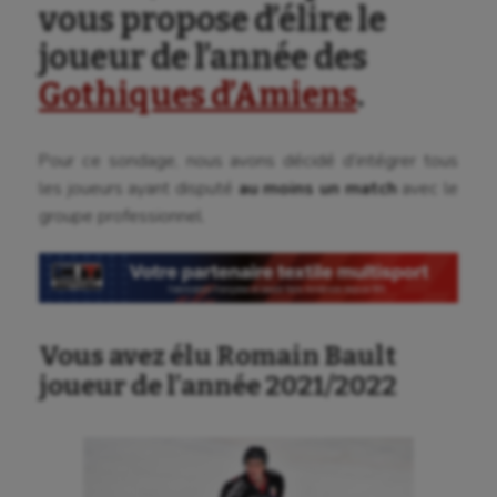
vous propose d’élire le
Canoë-kayak
joueur de l’année des
Cerf Volant
Gothiques d’Amiens
.
Cheerleading
Course à pied
Pour ce sondage, nous avons décidé d’intégrer tous
les joueurs ayant disputé
au moins un match
avec le
Crossfit
groupe professionnel.
Cyclisme
Danse
Equitation
Vous avez élu Romain Bault
Escalade
joueur de l’année 2021/2022
Escrime
Fitness