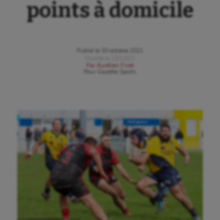
points à domicile
Publié le
30 octobre 2021
Modifié le
29/10/21
Par
Aurélien Finet
Pour
Gazette Sports