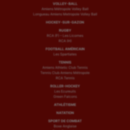
VOLLEY-BALL
Amiens Métropole Volley Ball
Longueau Amiens Metropole Volley Ball
HOCKEY-SUR-GAZON
RUGBY
RCA (F) – Les Licornes
RCA (H)
FOOTBALL AMÉRICAIN
Les Spartiates
TENNIS
Amiens Athletic Club Tennis
Tennis Club Amiens Métropole
RCA Tennis
ROLLER-HOCKEY
Les Ecureuils
Green Falcons
ATHLÉTISME
NATATION
SPORT DE COMBAT
Boxe Anglaise