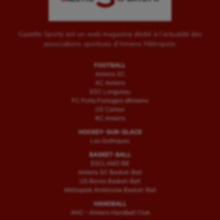
Ultimate frisbee
Gazette Sports est un web magazine dédié à l'actualité des
UNSS
associations sportives d'Amiens Métropole.
Voile
FOOTBALL
Amiens SC
Wakeboard
AC Amiens
ESC Longueau
Water-polo
FC Porto Portugais d’Amiens
US Camon
RC Amiens
HOCKEY-SUR-GLACE
Les Gothiques
BASKET-BALL
ESCLAMS BB
Amiens SC Basket-Ball
US Boves Basket-Ball
Métropole Amiénoise Basket-Ball
HANDBALL
AHC – Amiens Handball Club