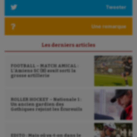
Tweeter
Une remarque
Les derniers articles
FOOTBALL – MATCH AMICAL :
L’Amiens SC (B) avait sorti la
grosse artillerie
ROLLER HOCKEY – Nationale 1 :
Un ancien gardien des
Gothiques rejoint les Écureuils
EDITO : Mais où va-t-on dans le