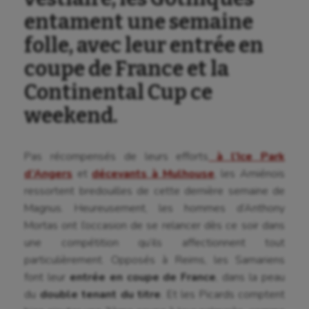
entament une semaine
folle, avec leur entrée en
coupe de France et la
Continental Cup ce
weekend.
Pas récompensés de leurs efforts
à l’Ice Park
d’Angers
et
décevants à Mulhouse
, les Amiénois
ressortent bredouilles de cette dernière semaine de
Magnus. Heureusement, les hommes d’Anthony
Mortas ont l’occasion de se relancer dès ce soir dans
une compétition qu’ils affectionnent tout
particulièrement. Opposés à Reims, les Samariens
font leur
entrée en coupe de France
, dans la peau
du
double tenant du titre
. Et les Picards comptent