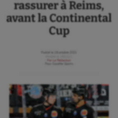
rassurer à Reims,
avant la Continental
Cup
Publié le
18 octobre 2021
Modifié le
18/10/21
Par
La Rédaction
Pour
Gazette Sports