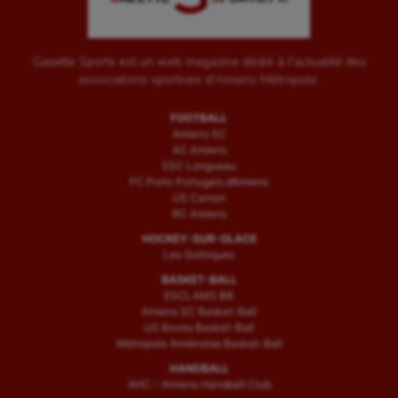
Gazette Sports est un web magazine dédié à l'actualité des
associations sportives d'Amiens Métropole.
FOOTBALL
Amiens SC
AC Amiens
ESC Longueau
FC Porto Portugais d’Amiens
US Camon
RC Amiens
HOCKEY-SUR-GLACE
Les Gothiques
BASKET-BALL
ESCLAMS BB
Amiens SC Basket-Ball
US Boves Basket-Ball
Métropole Amiénoise Basket-Ball
HANDBALL
AHC – Amiens Handball Club