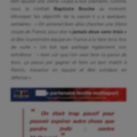
bien ajouter une 3ème coupe à leur palmarès, comme
nous le confiait
Baptiste Bruche
au moment
d’évoquer les objectifs de la saison il y a quelques
semaines :
« On aimerait bien aller chercher une 3ème
coupe de France, pour dire
« jamais deux sans trois »
et être la première équipe en France à le faire trois fois
de suite »
. Un but que partage également son
entraîneur :
« bien sûr que l’on veut faire la passe de
trois, ça passe par gagner et faire un bon match à
Reims, travailler en équipe et être solidaire en
défense »
.
On était trop passif pour
pouvoir espérer autre chose que
perdre (ndlr : contre