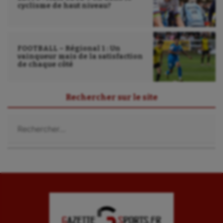
cyclisme de haut niveau?
FOOTBALL – Régional 1 : Un
vainqueur mais de la satisfaction
de chaque côté
Rechercher sur le site
Rechercher :