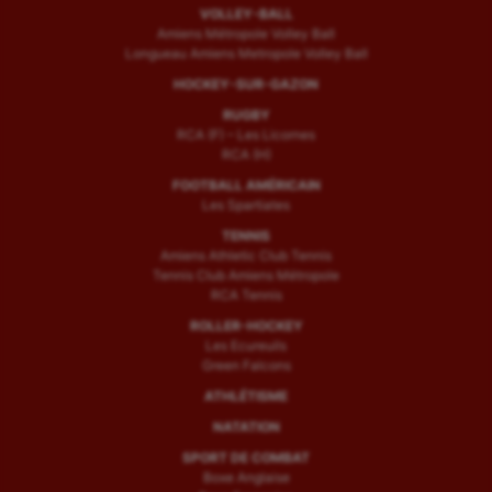
VOLLEY-BALL
Amiens Métropole Volley Ball
Longueau Amiens Metropole Volley Ball
HOCKEY-SUR-GAZON
RUGBY
RCA (F) – Les Licornes
RCA (H)
FOOTBALL AMÉRICAIN
Les Spartiates
TENNIS
Amiens Athletic Club Tennis
Tennis Club Amiens Métropole
RCA Tennis
ROLLER-HOCKEY
Les Ecureuils
Green Falcons
ATHLÉTISME
NATATION
SPORT DE COMBAT
Boxe Anglaise