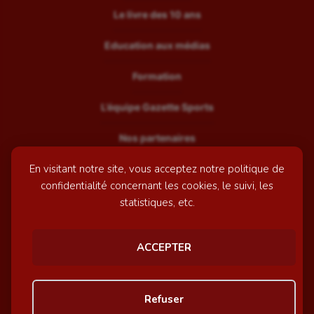
Le livre des 10 ans
Education aux médias
Formation
L’équipe Gazette Sports
Nos partenaires
En visitant notre site, vous acceptez notre politique de
Recrutement
confidentialité concernant les cookies, le suivi, les
Mentions légales
statistiques, etc.
Contactez-nous
ACCEPTER
© GazetteSports - 2026 | Site internet réalisé par
l'agence
Refuser
Awelty