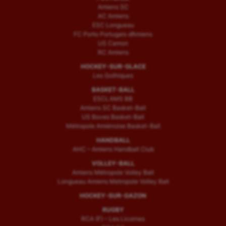
Amiens SC
AC Amiens
ESC Longueau
FC Porto Portugais d’Amiens
US Camon
RC Amiens
HOCKEY-SUR-GLACE
Les Gothiques
BASKET-BALL
ESCLAMS BB
Amiens SC Basket-Ball
US Boves Basket-Ball
Métropole Amiénoise Basket-Ball
HANDBALL
AHC – Amiens Handball Club
VOLLEY-BALL
Amiens Métropole Volley Ball
Longueau Amiens Metropole Volley Ball
HOCKEY-SUR-GAZON
RUGBY
RCA (F) – Les Licornes