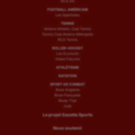
RCA (H)
FOOTBALL AMÉRICAIN
Les Spartiates
TENNIS
Amiens Athletic Club Tennis
Tennis Club Amiens Métropole
RCA Tennis
ROLLER-HOCKEY
Les Ecureuils
Green Falcons
ATHLÉTISME
NATATION
SPORT DE COMBAT
Boxe Anglaise
Boxe Française
Muay Thaï
Judo
Le projet Gazette Sports
Nous soutenir