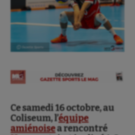
Ⓒ Gazette Sports
Aéronautique
Athlétisme
Auto
Ce samedi 16 octobre, au
Aviron
Coliseum, l’
équipe
Balle à la main
amiénoise
a rencontré
Ballon au poing