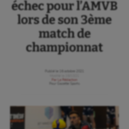
échec pour l’AMVB
lors de son 3ème
match de
championnat
Publié le
16 octobre 2021
Modifié le
18/10/21
Par
La Rédaction
Pour
Gazette Sports