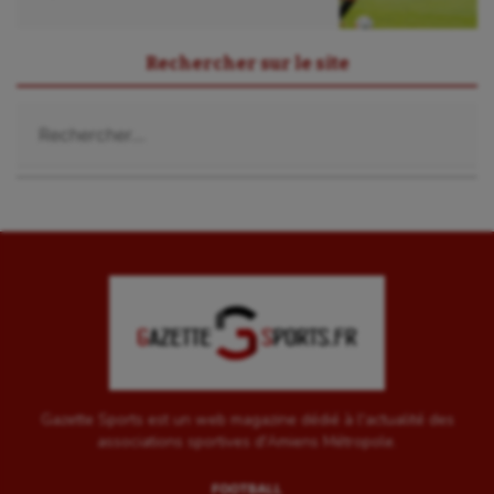
Sport-santé
Rechercher sur le site
Tir
Rechercher :
Tir à l'arc
Triathlon
Ultimate frisbee
UNSS
Voile
Wakeboard
Water-polo
Gazette Sports est un web magazine dédié à l'actualité des
associations sportives d'Amiens Métropole.
FOOTBALL