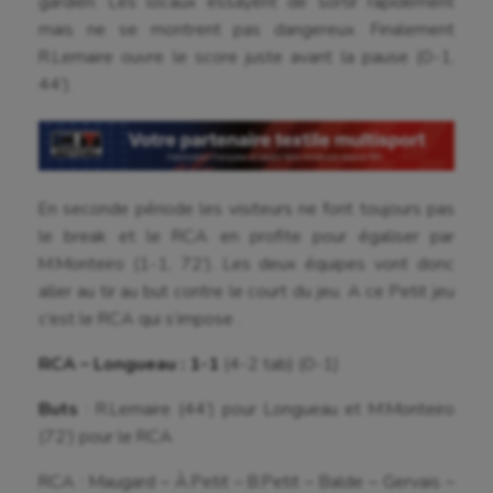
gardien. Les locaux essayent de sortir rapidement
Billard
mais ne se montrent pas dangereux. Finalement
R.Lemaire ouvre le score juste avant la pause (0-1,
Boules lyonnaises
44’).
Canoë-kayak
Cerf Volant
Cheerleading
En seconde période les visiteurs ne font toujours pas
Course à pied
le break et le RCA en profite pour égaliser par
M.Monteiro (1-1, 72’). Les deux équipes vont donc
Crossfit
aller au tir au but contre le court du jeu. A ce Petit jeu
c’est le RCA qui s’impose .
Cyclisme
RCA – Longueau : 1-1
(4-2 tab) (0-1)
Danse
Buts
: R.Lemaire (44’) pour Longueau et M.Monteiro
Equitation
(72’) pour le RCA
Escalade
RCA : Maugard – À.Petit – B.Petit – Balde – Gervais –