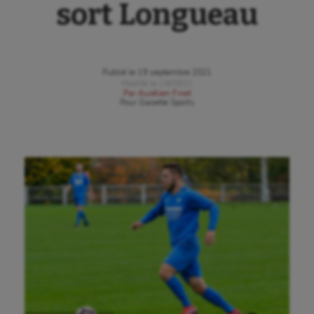
sort Longueau
Publié le
19 septembre 2021
Modifié le
19/09/21
Par
Aurélien Finet
Pour
Gazette Sports