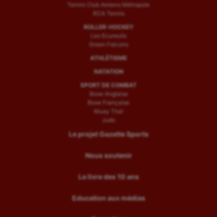
Tennis Club Amiens Métropole
RCA Tennis
ROLLER-HOCKEY
Les Ecureuils
Green Falcons
ATHLÉTISME
NATATION
SPORT DE COMBAT
Boxe Anglaise
Boxe Française
Muay Thaï
Judo
Le projet Gazette Sports
Nous soutenir
Le livre des 10 ans
Education aux médias