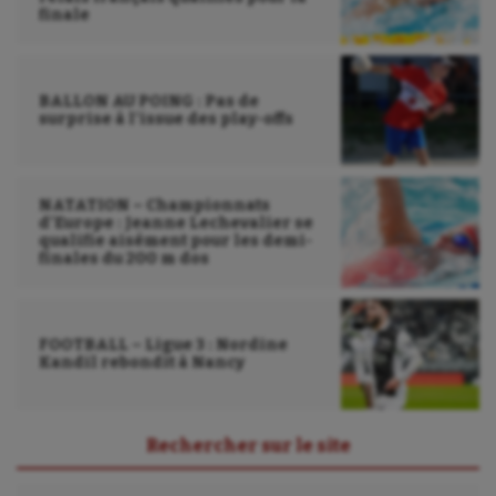
finale
Pétanque
Plongée
BALLON AU POING : Pas de
Randonnée / Marche
surprise à l’issue des play-offs
Roller-derby
NATATION – Championnats
Sarbacane
d’Europe : Jeanne Lechevalier se
qualifie aisément pour les demi-
Sauvetage sportif
finales du 200 m dos
Sport adapté
Sport handicap
FOOTBALL – Ligue 3 : Nordine
Kandil rebondit à Nancy
Sport santé
Sport-entreprise
Rechercher sur le site
Sport-santé
Rechercher :