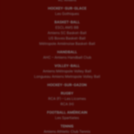
HOCKEY-SUR-GLACE
Les Gothiques
BASKET-BALL
ESCLAMS BB
Amiens SC Basket-Ball
US Boves Basket-Ball
Métropole Amiénoise Basket-Ball
HANDBALL
AHC – Amiens Handball Club
VOLLEY-BALL
Amiens Métropole Volley Ball
Longueau Amiens Metropole Volley Ball
HOCKEY-SUR-GAZON
RUGBY
RCA (F) – Les Licornes
RCA (H)
FOOTBALL AMÉRICAIN
Les Spartiates
TENNIS
Amiens Athletic Club Tennis