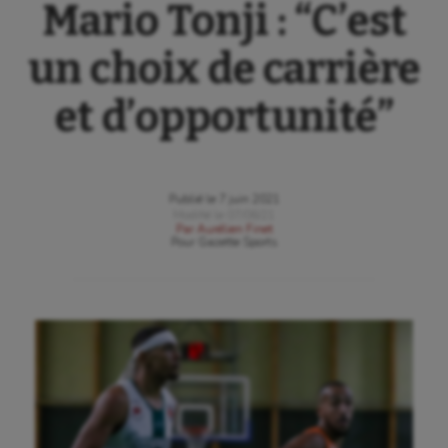
Mario Tonji : “C’est
un choix de carrière
et d’opportunité”
Publié le
7 juin 2021
Modifié le
07/06/21
Par
Aurélien Finet
Pour
Gazette Sports