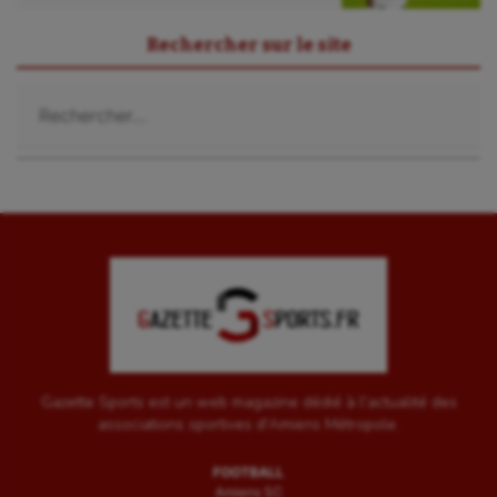
Sport-santé
Rechercher sur le site
Tir
Rechercher :
Tir à l'arc
Triathlon
Ultimate frisbee
UNSS
Voile
Wakeboard
Water-polo
Gazette Sports est un web magazine dédié à l'actualité des
associations sportives d'Amiens Métropole.
FOOTBALL
Amiens SC