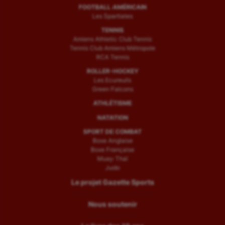
FOOTBALL AMÉRICAIN
Les Spartiates
TENNIS
Amiens Athletic Club Tennis
Tennis Club Amiens Métropole
RCA Tennis
ROLLER-HOCKEY
Les Ecureuils
Green Falcons
ATHLÉTISME
NATATION
SPORT DE COMBAT
Boxe Anglaise
Boxe Française
Muay Thaï
Judo
Le projet Gazette Sports
Nous soutenir