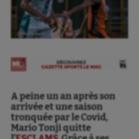
Ⓒ Gazette Sports
Aéronautique
Athlétisme
A peine un an après son
Auto
arrivée et une saison
Aviron
tronquée par le Covid,
Balle à la main
Mario Tonji quitte
Ballon au poing
l’
ESCLAMS
. Grâce à ses