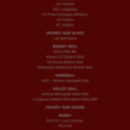
AC Amiens
ESC Longueau
FC Porto Portugais d’Amiens
US Camon
RC Amiens
HOCKEY-SUR-GLACE
Les Gothiques
BASKET-BALL
ESCLAMS BB
Amiens SC Basket-Ball
US Boves Basket-Ball
Métropole Amiénoise Basket-Ball
HANDBALL
AHC – Amiens Handball Club
VOLLEY-BALL
Amiens Métropole Volley Ball
Longueau Amiens Metropole Volley Ball
HOCKEY-SUR-GAZON
RUGBY
RCA (F) – Les Licornes
RCA (H)