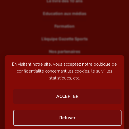
Le livre des 10 ans
Education aux médias
Formation
L’équipe Gazette Sports
Nos partenaires
En visitant notre site, vous acceptez notre politique de
Recrutement
confidentialité concernant les cookies, le suivi, les
Mentions légales
statistiques, etc.
Contactez-nous
ACCEPTER
© GazetteSports - 2026 | Site internet réalisé par
l'agence
Refuser
Awelty
Personnaliser