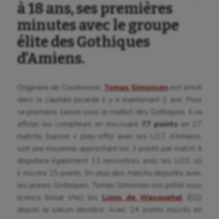
à 18 ans, ses premières
minutes avec le groupe
élite des Gothiques
d’Amiens.
Originaire de Courbevoie,
Tomas Simonsen
est arrivé
dans la capitale picarde il y a maintenant 2 ans. Pour
sa première saison sous le maillot des Gothiques, il va
affoler les compteurs en inscrivant
77 points
en 27
matchs (saison + play-offs) avec les U17 d’Amiens,
soit une moyenne approchant les 3 points par match. Il
disputera également 11 rencontres avec les U20, où
il inscrira 15 points. En plus des matchs disputés avec
les jeunes Gothiques, Tomas Simonsen est prêté sous
licence bleue chez les
Lions de Wasquehal
(D2)
depuis la saison dernière. Avec 14 points inscrits en