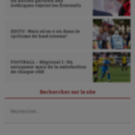
Un ancien gardien des
Gothiques rejoint les Écureuils
EDITO : Mais où va-t-on dans le
cyclisme de haut niveau?
FOOTBALL – Régional 1 : Un
vainqueur mais de la satisfaction
de chaque côté
Rechercher sur le site
Rechercher :