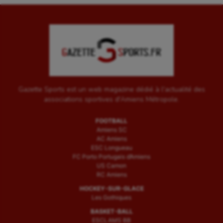
Gazette Sports est un web magazine dédié à l'actualité des
associations sportives d'Amiens Métropole.
FOOTBALL
Amiens SC
AC Amiens
ESC Longueau
FC Porto Portugais d’Amiens
US Camon
RC Amiens
HOCKEY-SUR-GLACE
Les Gothiques
BASKET-BALL
ESCLAMS BB