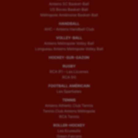
Amiens SC Basket-Ball
US Boves Basket-Ball
Métropole Amiénoise Basket-Ball
HANDBALL
AHC – Amiens Handball Club
VOLLEY-BALL
Amiens Métropole Volley Ball
Longueau Amiens Metropole Volley Ball
HOCKEY-SUR-GAZON
RUGBY
RCA (F) – Les Licornes
RCA (H)
FOOTBALL AMÉRICAIN
Les Spartiates
TENNIS
Amiens Athletic Club Tennis
Tennis Club Amiens Métropole
RCA Tennis
ROLLER-HOCKEY
Les Ecureuils
Green Falcons