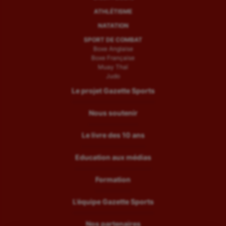
ATHLÉTISME
NATATION
SPORT DE COMBAT
Boxe Anglaise
Boxe Française
Muay Thaï
Judo
Le projet Gazette Sports
Nous soutenir
Le livre des 10 ans
Education aux médias
Formation
L’équipe Gazette Sports
Nos partenaires