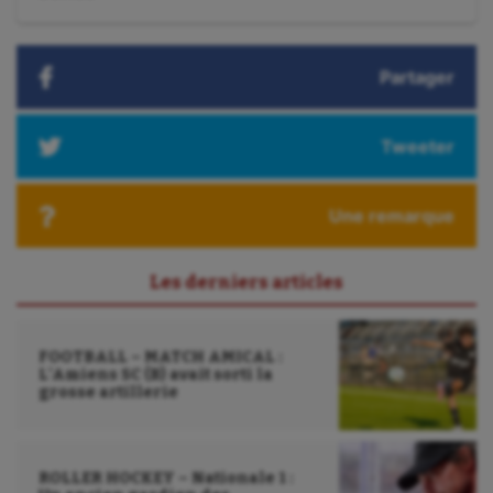
suivant
Tir à l'arc
:
Triathlon
Partager
Ultimate frisbee
UNSS
Tweeter
Voile
Une remarque
Wakeboard
Water-polo
Les derniers articles
FOOTBALL – MATCH AMICAL :
L’Amiens SC (B) avait sorti la
grosse artillerie
ROLLER HOCKEY – Nationale 1 :