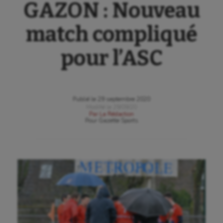
GAZON : Nouveau
match compliqué
pour l’ASC
Publié le
29 septembre 2020
Modifié le
29/09/20
Par
La Rédaction
Pour
Gazette Sports