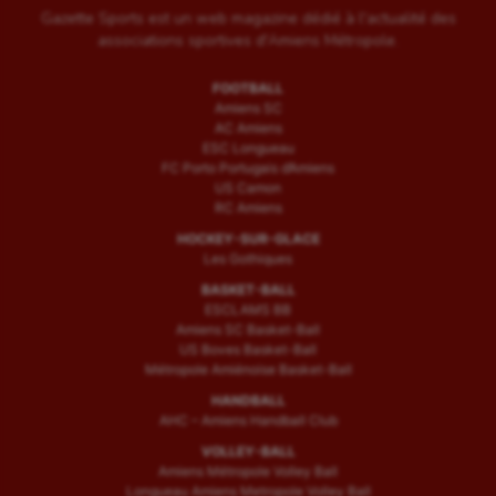
Gazette Sports est un web magazine dédié à l'actualité des
associations sportives d'Amiens Métropole.
FOOTBALL
Amiens SC
AC Amiens
ESC Longueau
FC Porto Portugais d’Amiens
US Camon
RC Amiens
HOCKEY-SUR-GLACE
Les Gothiques
BASKET-BALL
ESCLAMS BB
Amiens SC Basket-Ball
US Boves Basket-Ball
Métropole Amiénoise Basket-Ball
HANDBALL
AHC – Amiens Handball Club
VOLLEY-BALL
Amiens Métropole Volley Ball
Longueau Amiens Metropole Volley Ball