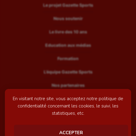
Le projet Gazette Sports
Nous soutenir
Le livre des 10 ans
Education aux médias
Formation
L’équipe Gazette Sports
Nos partenaires
En visitant notre site, vous acceptez notre politique de
Recrutement
confidentialité concernant les cookies, le suivi, les
Mentions légales
statistiques, etc.
Contactez-nous
ACCEPTER