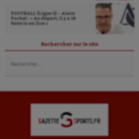
Ultimate frisbee
FOOTBALL (Ligue 3) – Alain
UNSS
Pochat : « Au départ, il y a 18
favoris en lice »
Voile
Wakeboard
Rechercher sur le site
Water-polo
Rechercher :