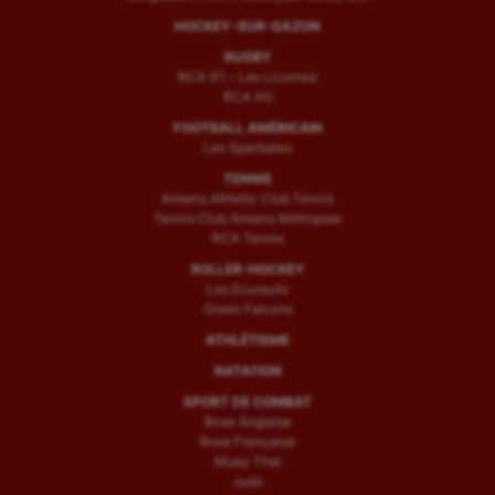
HOCKEY-SUR-GAZON
RUGBY
RCA (F) – Les Licornes
RCA (H)
FOOTBALL AMÉRICAIN
Les Spartiates
TENNIS
Amiens Athletic Club Tennis
Tennis Club Amiens Métropole
RCA Tennis
ROLLER-HOCKEY
Les Ecureuils
Green Falcons
ATHLÉTISME
NATATION
SPORT DE COMBAT
Boxe Anglaise
Boxe Française
Muay Thaï
Judo