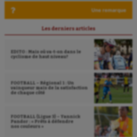
Roller-derby
Une remarque
Sarbacane
Les derniers articles
Sauvetage sportif
Sport adapté
EDITO : Mais où va-t-on dans le
Sport handicap
cyclisme de haut niveau?
Sport santé
Sport-entreprise
FOOTBALL – Régional 1 : Un
vainqueur mais de la satisfaction
Sport-santé
de chaque côté
Tir
Tir à l'arc
FOOTBALL (Ligue 3) – Yannick
Pandor : « Prêts à défendre
nos couleurs »
Triathlon