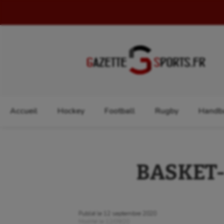
Rechercher :
Accueil
Hockey
Football
Rugby
Handba
BASKET-
Publié le
12 septembre 2020
Modifié le
12/09/20