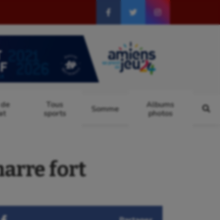
 de
Tous
Albums
Somme
at
sports
photos
rre fort