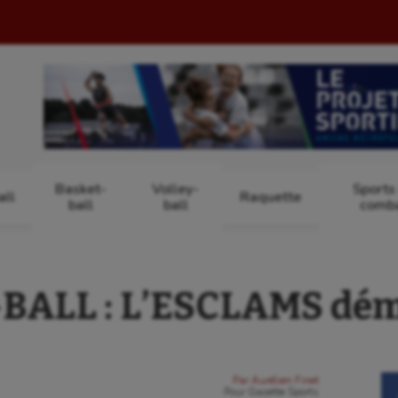
Basket-
Volley-
Sports
ll
Raquette
ball
ball
comb
BALL : L’ESCLAMS déma
Par
Aurélien Finet
Pour
Gazette Sports