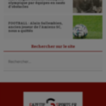
olympique par équipes en sauts
d’obstacles
FOOTBALL : Alain Sallembien,
ancien joueur de l’Amiens SC,
nous a quittés
Rechercher sur le site
Rechercher :