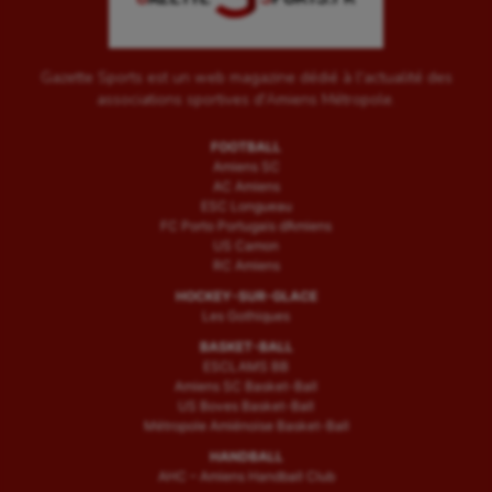
Gazette Sports est un web magazine dédié à l'actualité des
associations sportives d'Amiens Métropole.
FOOTBALL
Amiens SC
AC Amiens
ESC Longueau
FC Porto Portugais d’Amiens
US Camon
RC Amiens
HOCKEY-SUR-GLACE
Les Gothiques
BASKET-BALL
ESCLAMS BB
Amiens SC Basket-Ball
US Boves Basket-Ball
Métropole Amiénoise Basket-Ball
HANDBALL
AHC – Amiens Handball Club