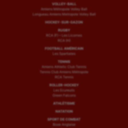
VOLLEY-BALL
Amiens Métropole Volley Ball
Longueau Amiens Metropole Volley Ball
HOCKEY-SUR-GAZON
RUGBY
RCA (F) – Les Licornes
RCA (H)
FOOTBALL AMÉRICAIN
Les Spartiates
TENNIS
Amiens Athletic Club Tennis
Tennis Club Amiens Métropole
RCA Tennis
ROLLER-HOCKEY
Les Ecureuils
Green Falcons
ATHLÉTISME
NATATION
SPORT DE COMBAT
Boxe Anglaise