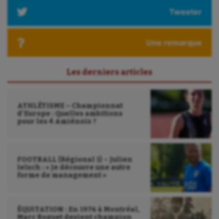
Tweeter
Une remarque
Les derniers articles
ATHLÉTISME – Championnat
d’Europe : Quelles ambitions
pour les 4 Amiénois ?
FOOTBALL (Régional 1) – Julien
Ielsch : « Je découvre une autre
forme de management »
ÉQUITATION : En 1976 à Montréal,
Marc Roguet devient champion