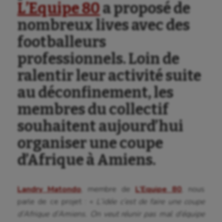
L’Equipe 80
a proposé de
nombreux lives avec des
footballeurs
professionnels. Loin de
ralentir leur activité suite
au déconfinement, les
membres du collectif
souhaitent aujourd’hui
organiser une coupe
d’Afrique à Amiens.
Landry Matondo
, membre de
L’Equipe 80
, nous
parle de ce projet : «
L’idée c’est de faire une coupe
d’Afrique d’Amiens. On veut réunir pas mal d’équipe