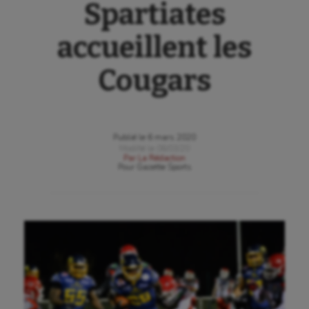
Spartiates
accueillent les
Cougars
Publié le
6 mars 2020
Modifié le
06/03/20
Par
La Rédaction
Pour
Gazette Sports