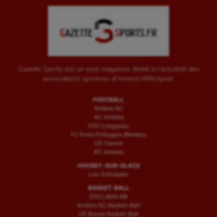
Gazette Sports est un web magazine dédié à l'actualité des
associations sportives d'Amiens Métropole.
FOOTBALL
Amiens SC
AC Amiens
ESC Longueau
FC Porto Portugais d’Amiens
US Camon
RC Amiens
HOCKEY-SUR-GLACE
Les Gothiques
BASKET-BALL
ESCLAMS BB
Amiens SC Basket-Ball
US Boves Basket-Ball