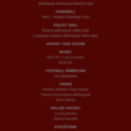
Métropole Amiénoise Basket-Ball
HANDBALL
AHC – Amiens Handball Club
VOLLEY-BALL
Amiens Métropole Volley Ball
Longueau Amiens Metropole Volley Ball
HOCKEY-SUR-GAZON
RUGBY
RCA (F) – Les Licornes
RCA (H)
FOOTBALL AMÉRICAIN
Les Spartiates
TENNIS
Amiens Athletic Club Tennis
Tennis Club Amiens Métropole
RCA Tennis
ROLLER-HOCKEY
Les Ecureuils
Green Falcons
ATHLÉTISME