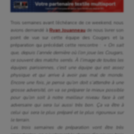
Canoë-kayak
Cerf Volant
Trois semaines avant l’échéance de ce weekend, nous
avions demandé à
Ryan Jouanneau
de nous livrer son
Cheerleading
point de vue sur cette équipe des Cougars et la
Course à pied
préparation qui précédait cette rencontre : «
On sait
que, depuis l’année dernière où l’on joue les Cougars,
Crossfit
ce souvent des matchs serrés. À l’image de toutes les
Cyclisme
équipes parisiennes, c’est une équipe qui est assez
physique et qui arrive à avoir pas mal de monde.
Danse
Encore une fois, je pense qu’on doit s’attendre à une
grosse adversité, on va se préparer le mieux possible
Equitation
pour qu’on soit à notre meilleur niveau face à cet
Escalade
adversaire qui sera lui aussi très bon. Ça va être à
celui qui sera le plus préparé et le plus rigoureux sur
Escrime
le terrain.
Fitness
Les trois semaines de préparation vont être très