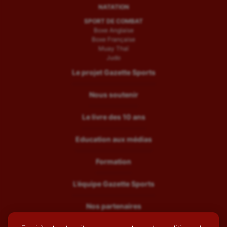
NATATION
SPORT DE COMBAT
Boxe Anglaise
Boxe Française
Muay Thaï
Judo
Le projet Gazette Sports
Nous soutenir
Le livre des 10 ans
Education aux médias
Formation
L’équipe Gazette Sports
Nos partenaires