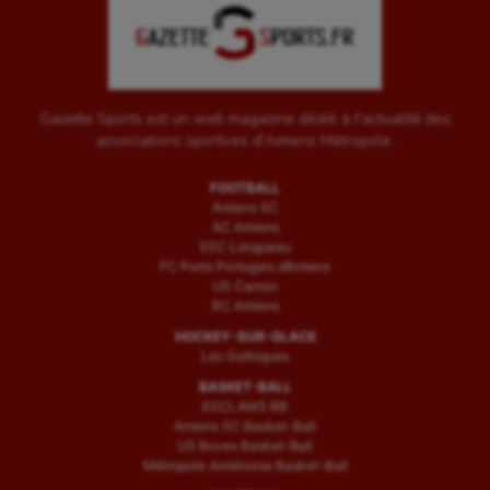
Gazette Sports est un web magazine dédié à l'actualité des
associations sportives d'Amiens Métropole.
FOOTBALL
Amiens SC
AC Amiens
ESC Longueau
FC Porto Portugais d’Amiens
US Camon
RC Amiens
HOCKEY-SUR-GLACE
Les Gothiques
BASKET-BALL
ESCLAMS BB
Amiens SC Basket-Ball
US Boves Basket-Ball
Métropole Amiénoise Basket-Ball