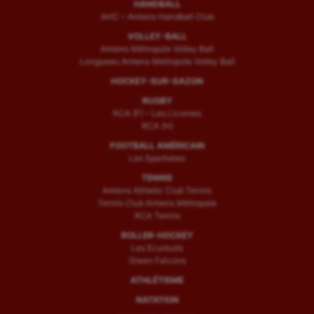
HANDBALL
AHC – Amiens Handball Club
VOLLEY-BALL
Amiens Métropole Volley Ball
Longueau Amiens Metropole Volley Ball
HOCKEY-SUR-GAZON
RUGBY
RCA (F) – Les Licornes
RCA (H)
FOOTBALL AMÉRICAIN
Les Spartiates
TENNIS
Amiens Athletic Club Tennis
Tennis Club Amiens Métropole
RCA Tennis
ROLLER-HOCKEY
Les Ecureuils
Green Falcons
ATHLÉTISME
NATATION