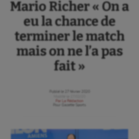
Mario Richer « On a
eu la chance de
terminer le match
mais on ne l’a pas
fait »
Publié le
27 février 2020
Modifié le
27/02/20
Par
La Rédaction
Pour
Gazette Sports