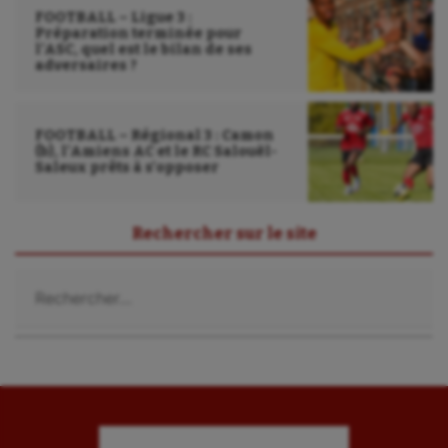
FOOTBALL – Ligue 3 :
Préparation terminée pour
l’ASC, quel est le bilan de ses
adversaires ?
FOOTBALL – Régional 3 : Camon
(b), l’Amiens AC et le RC Salouël-
Saleux prêts à s’opposer
Rechercher sur le site
Rechercher :