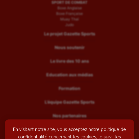
SPORT DE COMBAT
Boxe Anglaise
Boxe Française
Muay Thaï
Judo
Le projet Gazette Sports
Nous soutenir
Le livre des 10 ans
Education aux médias
Formation
L’équipe Gazette Sports
Nos partenaires
En visitant notre site, vous acceptez notre politique de
Recrutement
confidentialité concernant les cookies, le suivi, les