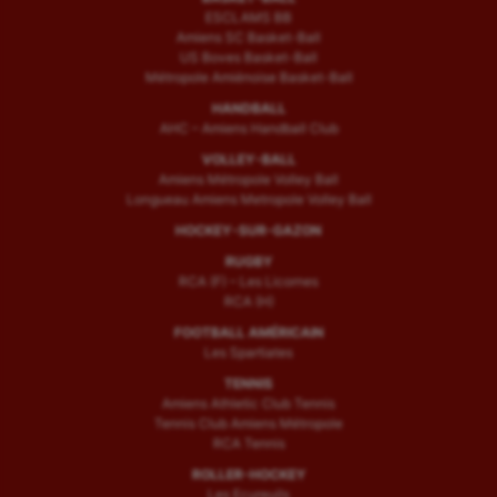
ESCLAMS BB
Amiens SC Basket-Ball
US Boves Basket-Ball
Métropole Amiénoise Basket-Ball
HANDBALL
AHC – Amiens Handball Club
VOLLEY-BALL
Amiens Métropole Volley Ball
Longueau Amiens Metropole Volley Ball
HOCKEY-SUR-GAZON
RUGBY
RCA (F) – Les Licornes
RCA (H)
FOOTBALL AMÉRICAIN
Les Spartiates
TENNIS
Amiens Athletic Club Tennis
Tennis Club Amiens Métropole
RCA Tennis
ROLLER-HOCKEY
Les Ecureuils