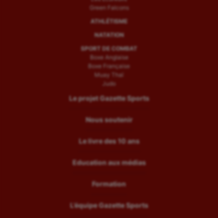
Green Falcons
ATHLÉTISME
NATATION
SPORT DE COMBAT
Boxe Anglaise
Boxe Française
Muay Thaï
Judo
Le projet Gazette Sports
Nous soutenir
Le livre des 10 ans
Education aux médias
Formation
L’équipe Gazette Sports