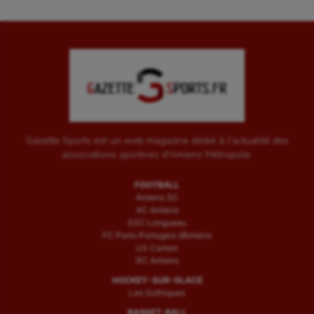
Gazette Sports est un web magazine dédié à l'actualité des
associations sportives d'Amiens Métropole.
FOOTBALL
Amiens SC
AC Amiens
ESC Longueau
FC Porto Portugais d’Amiens
US Camon
RC Amiens
HOCKEY-SUR-GLACE
Les Gothiques
BASKET-BALL