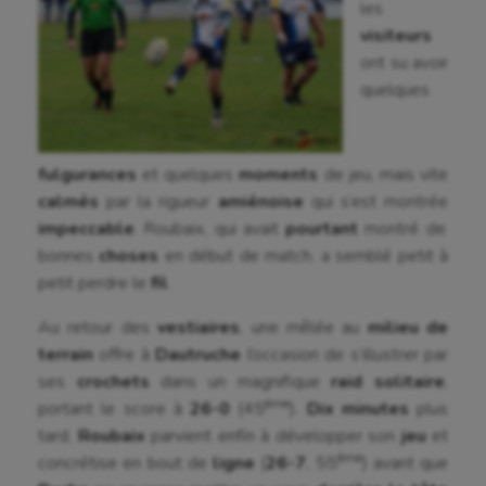
les
visiteurs
ont su avoir
quelques
fulgurances
et quelques
moments
de jeu, mais vite
calmés
par la rigueur
amiénoise
qui s’est montrée
impeccable
. Roubaix, qui avait
pourtant
montré de
bonnes
choses
en début de match, a semblé petit à
petit perdre le
fil
.
Au retour des
vestiaires
, une mêlée au
milieu de
terrain
offre à
Dautruche
l’occasion de s’illustrer par
ses
crochets
dans un magnifique
raid solitaire
,
Aéronautique
ème
portant le score à
26-0
(45
).
Dix minutes
plus
tard,
Roubaix
parvient enfin à développer son
jeu
et
Athlétisme
ème
concrétise en bout de
ligne
(
26-7
, 55
) avant que
Auto