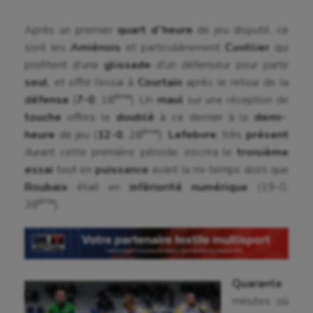
Après un premier
quart d’heure
de jeu disputé, ce
sont les
Amiénois
et particulièrement
Cuvillier
qui
profitent d’une
glissade
d’un défenseur pour partir
seul
, et offrir l’essai à
Courtain
après le retour de la
ème
défense
(
7-0
, 18
). Un
maul
sur une réception de
touche
offrira le
doublé
à ce dernier à la
demi-
ème
heure
de jeu (
12-0
, 28
).
Lefebvre
, très
présent
durant cette première période, inscrira le
troisième
essai
tout en
puissance
avant la mi-temps alors que
Roubaix
était en
infériorité
numérique
(19-0,
ème
38
).
Quarante
minutes où