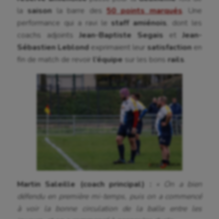
la
saison
la barre des
50 points marqués
. Une
Cyclisme
performance qui a ravi le
staff amiénois
, dont les
Danse
coachs adjoints
Jean-Baptiste Segais
et
Jean-
Sébastien Leblond
exprimaient leur
satisfaction
en
Equitation
fin de match de revoir
l’équipe
sur les bons
rails
.
Escalade
Escrime
Fitness
Flag football
Football américain
Futsal
Martin Saleille (coach principal) :
« On a bien
Golf
défendu en première mi-temps, puis on a commencé
à voir la bonne circulation de la balle entre les
Gymnastique