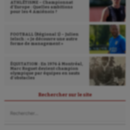
ATHLÉTISME – Championnat
d’Europe : Quelles ambitions
pour les 4 Amiénois ?
FOOTBALL (Régional 1) – Julien
Ielsch : « Je découvre une autre
forme de management »
ÉQUITATION : En 1976 à Montréal,
Marc Roguet devient champion
olympique par équipes en sauts
d’obstacles
Rechercher sur le site
Rechercher :