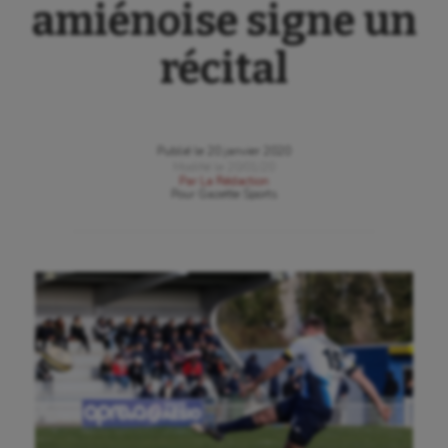
amiénoise signe un
récital
Publié le
20 janvier 2020
Modifié le
20/01/20
Par
La Rédaction
Pour
Gazette Sports