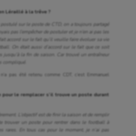
 Léraillé à la trêve ?
 postulé sur le poste de CTD, on a toujours partagé
oyais pas l’empêcher de postuler et je n’en ai pas les
t accord sur le fait qu’il veuille faire évoluer sa vie
tball. On était aussi d’accord sur le fait que ce soit
 jusqu’à la fin de saison. Car trouvé un entraîneur
ès compliqué.
illé n’a pas été retenu comme CDT, c’est Emmanuel
n pour le remplacer s’il trouve un poste durant
ement. L’objectif est de finir la saison et de remplir
te trouver un poste pour rentrer dans le football à
 rares. En tous cas pour le moment, je n’ai pas