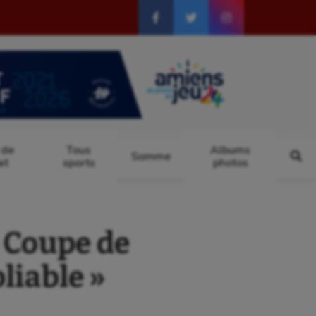
 de
Tous
Albums
Somme
at
sports
photos
a Coupe de
liable »