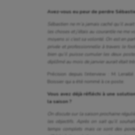
Avez-vous eu peur de perdre Sébastien
Sébastien ne m’a jamais caché qu’il avait
les choses et j’étais au courantJe ne me v
moyens si c’est sa volonté. On est en parfai
privée et professionnelle à travers le foo
bien qu’il puisse cumuler les deux postes
diplômé au mois de janvier aurait était tr
Précision depuis l’interview : M. Lera
Boissier qui a été nommé à ce poste.
Vous avez déjà réfléchi à une solutio
la saison ?
On discute sur la saison prochaine régulièr
les objectifs. Après on sait qu’il souhai
temps complets mais ce sont des postes