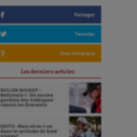
Partager
Tweeter
Une remarque
Les derniers articles
ROLLER HOCKEY –
Nationale 1 : Un ancien
gardien des Gothiques
rejoint les Écureuils
EDITO : Mais où va-t-on
dans le cyclisme de haut
niveau?