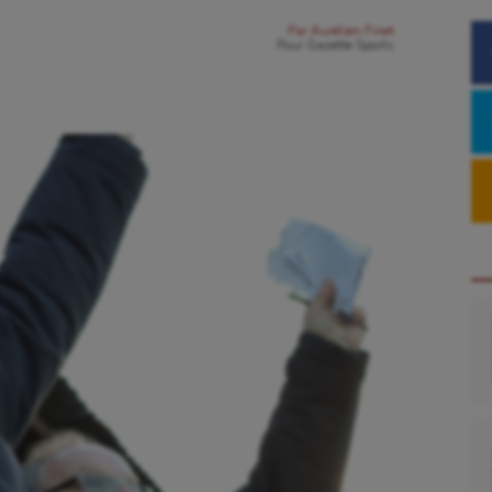
Par
Aurélien Finet
Pour
Gazette Sports