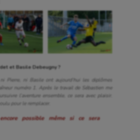
.
rdet et Basile Debeugny ?
 ni Pierre, ni Basile ont aujourd’hui les diplômes
raîneur numéro 1. Après le travail de Sébastien me
ursuivre l’aventure ensemble, ce sera avec plaisir.
voulu pour le remplacer.
t encore possible même si ce sera