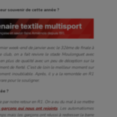
eur souvenir de cette année ?
emier week-end de janvier avec le 32ème de finale à
e club, on a fait revivre le stade Moulonguet avec
en plus de qualité avec un peu de déception sur la
ent de fierté. C’est de loin le meilleur moment sur
oment inoubliable. Après, il y a la remontée en R1
rare pour le souligner.
lée ?
 par notre retour en R1. On a eu du mal à se mettre
 garçons qui nous ont rejoints
. Les automatismes
mps mais les garçons ont réussi à redresser la barre