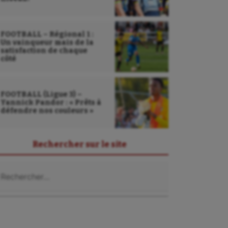
FOOTBALL – Régional 1 :
Un vainqueur mais de la
satisfaction de chaque
côté
FOOTBALL (Ligue 3) –
Yannick Pandor : « Prêts à
défendre nos couleurs »
Rechercher sur le site
chercher :