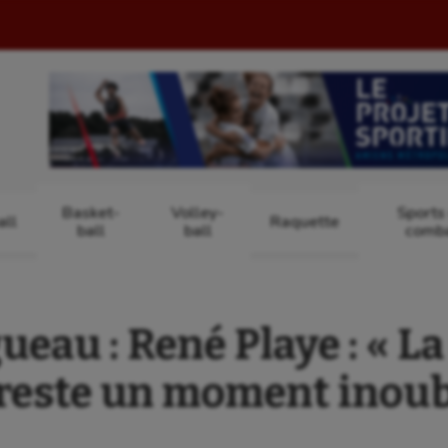
Basket-
Volley-
Sports
ll
Raquette
ball
ball
comb
eau : René Playe : « L
reste un moment inoub