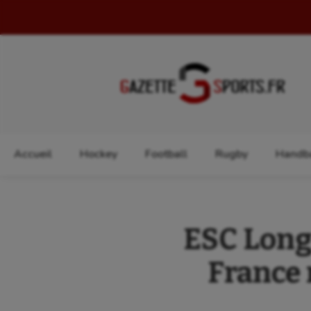
Rechercher :
Accueil
Hockey
Football
Rugby
Handba
ESC Longu
France 