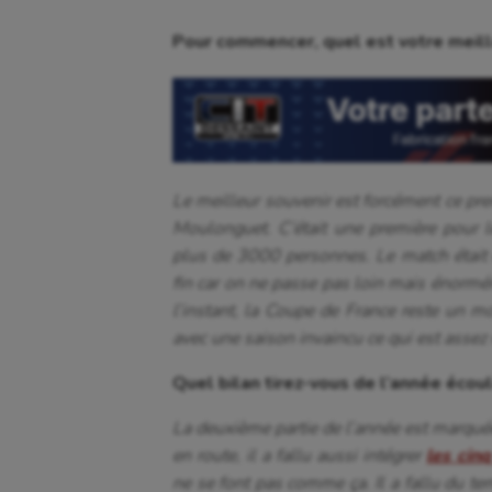
Pour commencer, quel est votre meill
Le meilleur souvenir est forcément ce pr
Moulonguet. C’était une première pour l
plus de 3000 personnes. Le match était 
fin car on ne passe pas loin mais énormém
l’instant, la Coupe de France reste un m
avec une saison invaincu ce qui est assez 
Quel bilan tirez-vous de l’année écou
La deuxième partie de l’année est marquée
en route, il a fallu aussi intégrer
les cinq
ne se font pas comme ça. Il a fallu du te