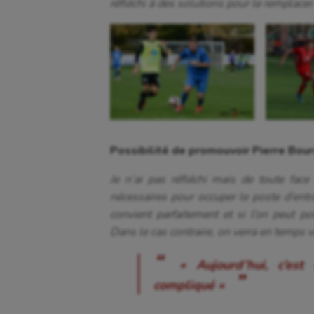
réfléchi à des solutions pour le remplacer
Possibilité de promouvoir Pierre Bou
Je n’ai pas réfléchi mais de toute face
nécessaires pour occuper le poste d’ent
convient parfaitement et si l’on peut po
Dans le cas contraire, on verra en temps 
«
Aujourd’hui, c’es
compliqué
«