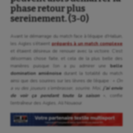
phase retour plus
sereinement. (3-0)
Avant le démarrage du match face à l’équipe d’Halluin,
les Aigles s’étaient
préparés à un match complexe
et étaient désireux de renouer avec la victoire. C’est
désormais chose faite, et cela de la plus belle des
manières puisque l’on a pu admirer une
belle
domination amiénoise
durant la totalité du match
ainsi que des sourires sur les lèvres de l’équipe : «
On
a vu des joueurs s’embrasser, sourire. Moi,
j’ai envie
de voir ça pendant toute la saison
», confie
l’entraîneur des Aigles, Ali Nouaour.