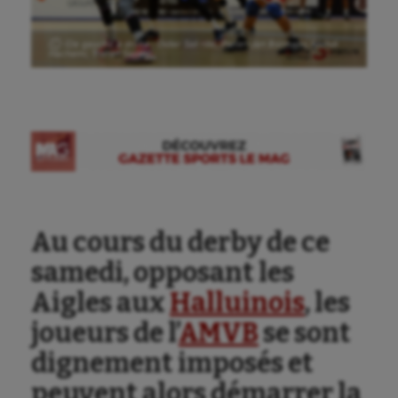
Ⓒ (De gauche à droite : Didier Sali Hilé, Pieter-Jan Bormans, Mehdi
Hachemi, Tristan Sapet)
Au cours du derby de ce
samedi, opposant les
Aigles aux
Halluinois
, les
joueurs de l’
AMVB
se sont
dignement imposés et
peuvent alors démarrer la