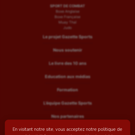
SPORT DE COMBAT
Boxe Anglaise
Boxe Française
Muay Thaï
Judo
Le projet Gazette Sports
Nous soutenir
Le livre des 10 ans
Education aux médias
Formation
L’équipe Gazette Sports
Nos partenaires
En visitant notre site, vous acceptez notre politique de
Recrutement