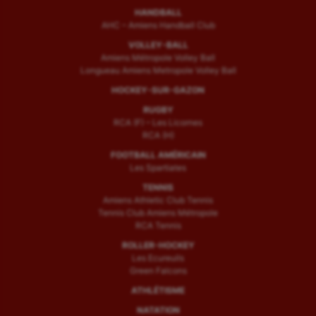
HANDBALL
AHC – Amiens Handball Club
VOLLEY-BALL
Amiens Métropole Volley Ball
Longueau Amiens Metropole Volley Ball
HOCKEY-SUR-GAZON
RUGBY
RCA (F) – Les Licornes
RCA (H)
FOOTBALL AMÉRICAIN
Les Spartiates
TENNIS
Amiens Athletic Club Tennis
Tennis Club Amiens Métropole
RCA Tennis
ROLLER-HOCKEY
Les Ecureuils
Green Falcons
ATHLÉTISME
NATATION