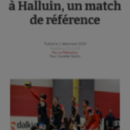
à Halluin, un match
de référence
Publié le
1 décembre 2019
Modifié le
01/12/19
Par
La Rédaction
Pour
Gazette Sports