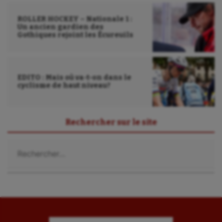
ROLLER HOCKEY – Nationale 1 :
Un ancien gardien des
Gothiques rejoint les Écureuils
EDITO : Mais où va-t-on dans le
cyclisme de haut niveau?
Rechercher sur le site
Rechercher :