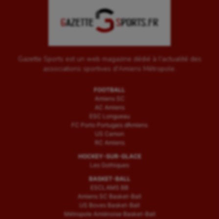
Gazette Sports est un web magazine dédié à l'actualité des
associations sportives d'Amiens Métropole.
FOOTBALL
Amiens SC
AC Amiens
ESC Longueau
FC Porto Portugais d’Amiens
US Camon
RC Amiens
HOCKEY-SUR-GLACE
Les Gothiques
BASKET-BALL
ESCLAMS BB
Amiens SC Basket-Ball
US Boves Basket-Ball
Métropole Amiénoise Basket-Ball