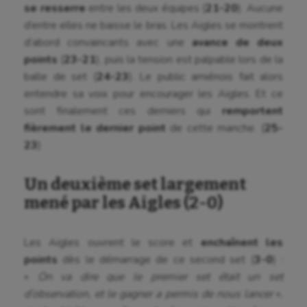
se resserre
entre les deux équipes (
21-20
). Aucune
d’entre elles ne baisse le bras. Les Aigles se montrent
d’abord convaincants avec une
avance de deux
points
(
23-21
), puis la tension est palpable lors de la
balle de set (
24-23
). Le public amiénois fait alors
entendre sa voix pour encourager les Aigles. Et ce
sont finalement ces derniers qui
remportent
fièrement le dernier point
de cette manche. (
25-
23
)
Un deuxième set largement
mené par les Aigles (2-0)
Les Aigles ouvrent le score et
enchaînent les
points
dès le démarrage de ce second set (
3-0
) :
«
On va dire que le premier set était un set
d’observation, et le gagner a permis de nous lancer
»,