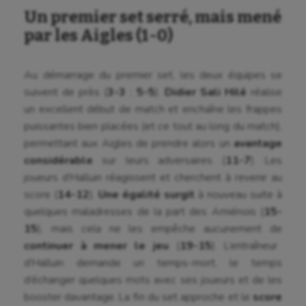
Un premier set serré, mais mené
par les Aigles (1-0)
Au démarrage du premier set, les deux équipes se
suivent de près (
3-3
;
5-5
).
Didier Sali Hilé
réalise
un excellent début de match et enchaîne les frappes
puissantes bien placées (et ce tout au long du match),
permettant aux Aigles de prendre alors un
avantage
considérable
sur leurs adversaires (
11-7
). Les
joueurs d’Halluin réagissent et cherchent à revenir au
score (
14-12
).
Une égalité surgit
à nouveau suite à
quelques maladresses de la part des Amiénois (
15-
15
), mais cela ne les empêche aucunement de
continuer à mener le jeu
(
19-15
). L’entraîneur
d’Halluin demande un temps-mort, le temps
d’échanger quelques mots avec ses joueurs et de les
booster davantage. La fin du set approche et le
score