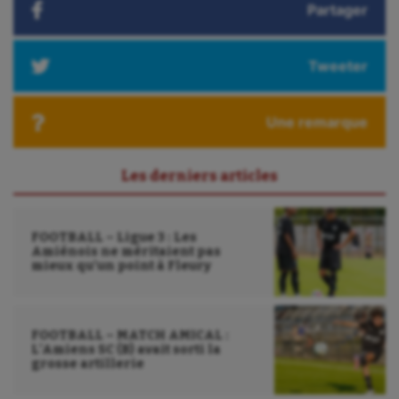
Partager
Tweeter
Une remarque
Les derniers articles
FOOTBALL – Ligue 3 : Les
Amiénois ne méritaient pas
mieux qu’un point à Fleury
FOOTBALL – MATCH AMICAL :
L’Amiens SC (B) avait sorti la
grosse artillerie