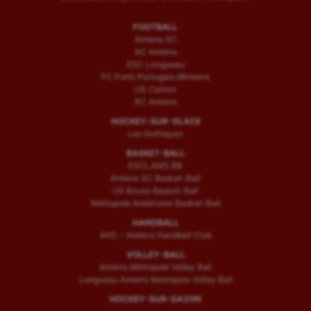
FOOTBALL
Amiens SC
AC Amiens
ESC Longueau
FC Porto Portugais d’Amiens
US Camon
RC Amiens
HOCKEY-SUR-GLACE
Les Gothiques
BASKET-BALL
ESCLAMS BB
Amiens SC Basket-Ball
US Boves Basket-Ball
Métropole Amiénoise Basket-Ball
HANDBALL
AHC – Amiens Handball Club
VOLLEY-BALL
Amiens Métropole Volley Ball
Longueau Amiens Metropole Volley Ball
HOCKEY-SUR-GAZON