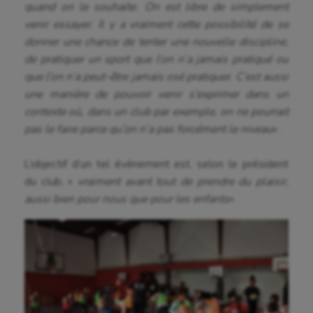
quand on le souhaite. On est libre de simplement
Hippisme
venir essayer. Il y a vraiment cette possibilité de se
donner une chance de tenter une nouvelle discipline,
Jeux Olympiques et Paralympiques
de pratiquer un sport que l’on n’a jamais pratiqué ou
que l’on n’a peut-être jamais osé pratiquer. C’est aussi
Kayak-polo
une manière de pouvoir venir s’exprimer dans un
Korfbal
contexte où, dans un club par exemple, on ne pourrait
pas le faire parce qu’on n’a pas forcément le niveau
« .
Longue paume
Moto
L’objectif d’un tel événement est, selon le président
du club, «
vraiment avant tout de prendre du plaisir,
Natation
aussi bien pour nous que pour les enfants
« .
Natation artistique
Omnisports
Outdoor
Paddle