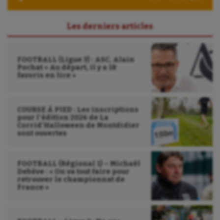
Les derniers articles
FOOTBALL (Ligue 3) : ASC, Alain
Pochat « Au départ, il y a 18
favoris en lice »
COURSE À PIED : Les inscriptions
pour l’édition 2026 de La
Corrid’Halloween de Montdidier
sont ouvertes
FOOTBALL (Régional 1) – Michaël
Debève : « On va tout faire pour
retrouver le championnat de
France »