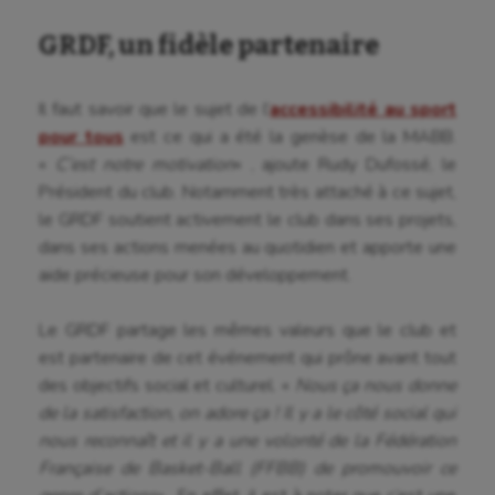
GRDF, un fidèle partenaire
Il faut savoir que le sujet de l’
accessibilité au sport
pour tous
est ce qui a été la genèse de la MABB.
«
C’est notre motivation
« , ajoute Rudy Dufossé, le
Président du club. Notamment très attaché à ce sujet,
le GRDF soutient activement le club dans ses projets,
dans ses actions menées au quotidien et apporte une
aide précieuse pour son développement.
Aéronautique
Athlétisme
Le GRDF partage les mêmes valeurs que le club et
est partenaire de cet événement qui prône avant tout
Auto
des objectifs social et culturel. «
Nous ça nous donne
Aviron
de la satisfaction, on adore ça ! Il y a le côté social qui
nous reconnaît et il y a une volonté de la Fédération
Balle à la main
Française de Basket-Ball (FFBB) de promouvoir ce