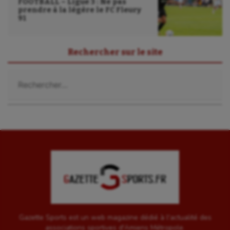
FOOTBALL – Ligue 3 : Ne pas
prendre à la légère le FC Fleury
91
Rechercher sur le site
Rechercher :
Gazette Sports est un web magazine dédié à l'actualité des
associations sportives d'Amiens Métropole.