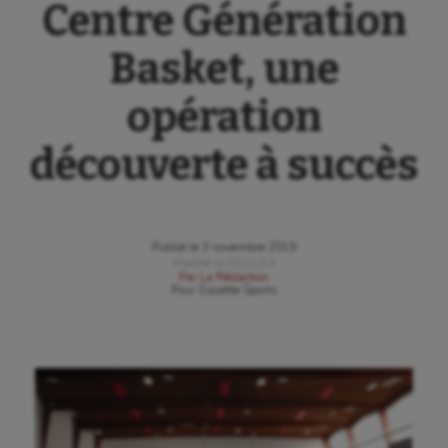
Centre Génération
Basket, une
opération
découverte à succès
Publié le
3 novembre 2019
Modifié le
03/11/19
Par
La Rédaction
Pour
Gazette Sports