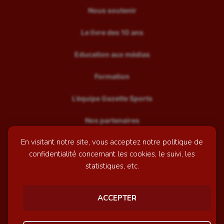
Nous soutenir
Le livre des 10 ans
Education aux médias
Formation
L’équipe Gazette Sports
Nos partenaires
En visitant notre site, vous acceptez notre politique de
Recrutement
confidentialité concernant les cookies, le suivi, les
Mentions légales
statistiques, etc.
Contactez-nous
ACCEPTER