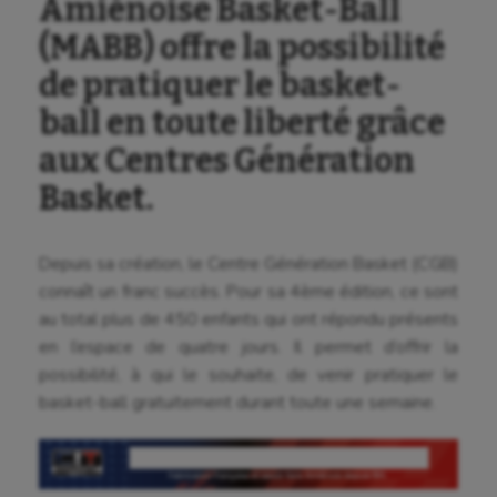
Amiénoise Basket-Ball
(MABB) offre la possibilité
de pratiquer le basket-
ball en toute liberté grâce
aux Centres Génération
Basket.
Depuis sa création, le Centre Génération Basket (CGB)
connaît un franc succès. Pour sa 4ème édition, ce sont
au total plus de 450 enfants qui ont répondu présents
en l’espace de quatre jours. Il permet d’offrir la
possibilité, à qui le souhaite, de venir pratiquer le
basket-ball gratuitement durant toute une semaine.