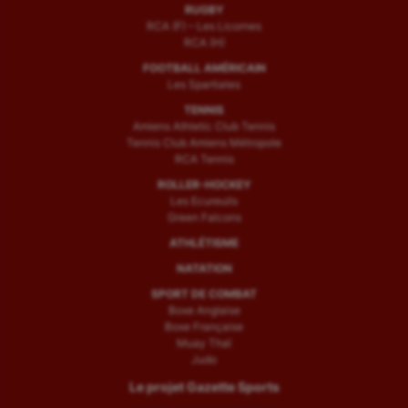
RUGBY
RCA (F) – Les Licornes
RCA (H)
FOOTBALL AMÉRICAIN
Les Spartiates
TENNIS
Amiens Athletic Club Tennis
Tennis Club Amiens Métropole
RCA Tennis
ROLLER-HOCKEY
Les Ecureuils
Green Falcons
ATHLÉTISME
NATATION
SPORT DE COMBAT
Boxe Anglaise
Boxe Française
Muay Thaï
Judo
Le projet Gazette Sports