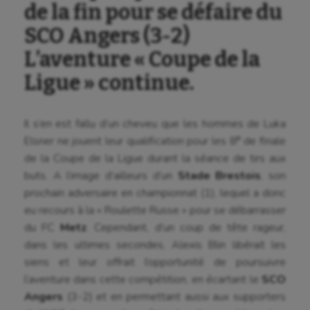
de la fin pour se défaire du
SCO Angers (3-2)
L’aventure « Coupe de la
Ligue » continue.
Il s’en est fallu d’un cheveu que les hommes de Luka
e
Elsner ne jouent leur qualification pour les 8
de finale
de la Coupe de la Ligue durant la séance de tirs aux
buts. A l’image d’ailleurs d’un
Stade Brestois
, son
prochain adversaire en championnat (1), lequel a donc
eu recours à la « Roulette Russe » pour se débarrasser
du FC
Metz
. Cependant, d’un coup de tête rageur,
dans les ultimes secondes, Alexis Blin libérait les
siens et leur offrait l’opportunité de poursuivre
l’aventure dans cette compétition, en écartant le
SCO
Angers
(3-2) et en permettant aussi aux supporters