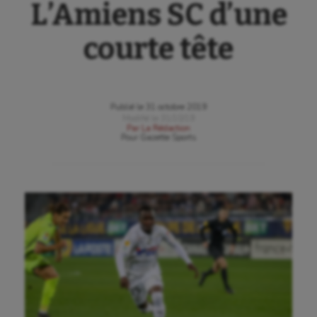
L’Amiens SC d’une
courte tête
Publié le
31 octobre 2019
Modifié le
31/10/19
Par
La Rédaction
Pour
Gazette Sports