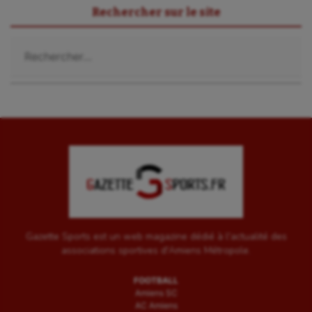
Rechercher sur le site
Rechercher :
Gazette Sports est un web magazine dédié à l'actualité des
associations sportives d'Amiens Métropole.
FOOTBALL
Amiens SC
AC Amiens