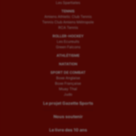
Les Spartiates
TENNIS
Amiens Athletic Club Tennis
Tennis Club Amiens Métropole
RCA Tennis
ROLLER-HOCKEY
Les Ecureuils
Green Falcons
ATHLÉTISME
NATATION
SPORT DE COMBAT
Boxe Anglaise
Boxe Française
Muay Thaï
Judo
Le projet Gazette Sports
Nous soutenir
Le livre des 10 ans