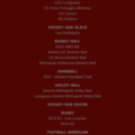
ESC Longueau
FC Porto Portugais d’Amiens
US Camon
RC Amiens
HOCKEY-SUR-GLACE
Les Gothiques
BASKET-BALL
ESCLAMS BB
Amiens SC Basket-Ball
US Boves Basket-Ball
Métropole Amiénoise Basket-Ball
HANDBALL
AHC – Amiens Handball Club
VOLLEY-BALL
Amiens Métropole Volley Ball
Longueau Amiens Metropole Volley Ball
HOCKEY-SUR-GAZON
RUGBY
RCA (F) – Les Licornes
RCA (H)
FOOTBALL AMÉRICAIN