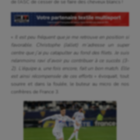
de l’ASC de cesser de se faire des cheveux blancs !
«
Il est peu fréquent que je me retrouve en position si
favorable. Christophe (Jallet) m’adresse un super
centre que j’ai pu catapulter au fond des filets. Je suis
néanmoins ravi d’avoir pu contribuer à ce succès (3-
2). L’équipe a, une fois encore, fait un bon match. Elle
est ainsi récompensée de ces efforts
» évoquait, tout
sourire et dans la foulée, le buteur au micro de nos
confrères de France 3.
Aéronautique