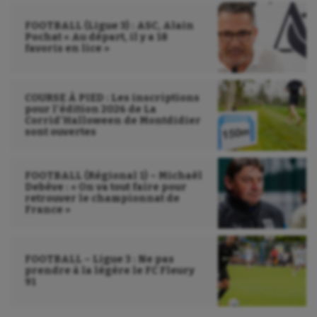
FOOTBALL (Ligue 3) : ASC, Alain
Pochat « Au départ, il y a 18
favoris en lice »
COURSE À PIED : Les inscriptions
pour l’édition 2026 de La
Corrid’Halloween de Montdidier
sont ouvertes
FOOTBALL (Régional 1) – Michaël
Debève : « On va tout faire pour
retrouver le championnat de
France »
FOOTBALL – Ligue 3 : Ne pas
prendre à la légère le FC Fleury
91