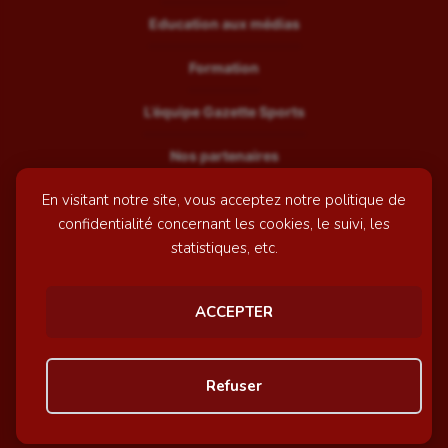
Education aux médias
Formation
L’équipe Gazette Sports
Nos partenaires
En visitant notre site, vous acceptez notre politique de
Recrutement
confidentialité concernant les cookies, le suivi, les
Mentions légales
statistiques, etc.
Contactez-nous
ACCEPTER
© GazetteSports - 2026 | Site internet réalisé par
l'agence
Refuser
Awelty
Personnaliser