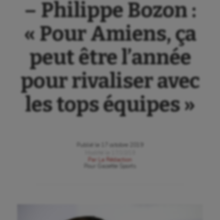
– Philippe Bozon :
« Pour Amiens, ça
peut être l’année
pour rivaliser avec
les tops équipes »
Publié le
17 octobre 2019
Modifié le
17/10/19
Par
La Rédaction
Pour
Gazette Sports