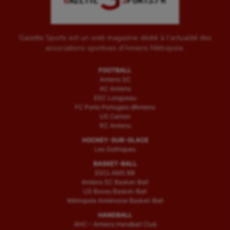
Gazette Sports est un web magazine dédié à l'actualité des
associations sportives d'Amiens Métropole.
FOOTBALL
Amiens SC
AC Amiens
ESC Longueau
FC Porto Portugais d’Amiens
US Camon
RC Amiens
HOCKEY-SUR-GLACE
Les Gothiques
BASKET-BALL
ESCLAMS BB
Amiens SC Basket-Ball
US Boves Basket-Ball
Métropole Amiénoise Basket-Ball
HANDBALL
AHC – Amiens Handball Club