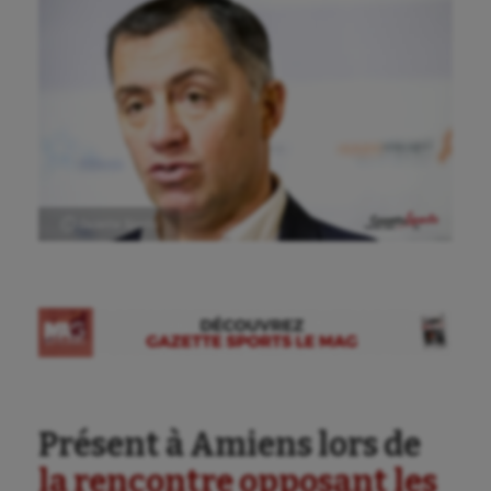
Ⓒ Gazette Sports
Présent à Amiens lors de
la rencontre opposant les