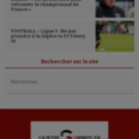
retrouver le championnat de
France »
FOOTBALL – Ligue 3 : Ne pas
prendre à la légère le FC Fleury
91
Rechercher sur le site
Rechercher :