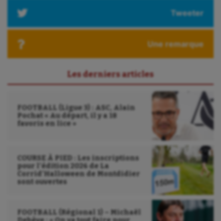
Tweeter
Une remarque
Les derniers articles
FOOTBALL (Ligue 3) : ASC, Alain
Pochat « Au départ, il y a 18
favoris en lice »
COURSE À PIED : Les inscriptions
pour l’édition 2026 de La
Corrid’Halloween de Montdidier
sont ouvertes
FOOTBALL (Régional 1) – Michaël
Debève : « On va tout faire pour