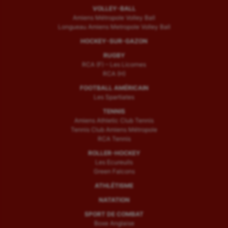
VOLLEY-BALL
Amiens Métropole Volley Ball
Longueau Amiens Metropole Volley Ball
HOCKEY-SUR-GAZON
RUGBY
RCA (F) – Les Licornes
RCA (H)
FOOTBALL AMÉRICAIN
Les Spartiates
TENNIS
Amiens Athletic Club Tennis
Tennis Club Amiens Métropole
RCA Tennis
ROLLER-HOCKEY
Les Ecureuils
Green Falcons
ATHLÉTISME
NATATION
SPORT DE COMBAT
Boxe Anglaise