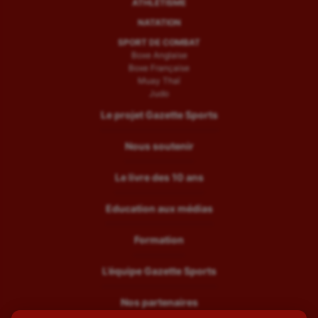
ATHLÉTISME
NATATION
SPORT DE COMBAT
Boxe Anglaise
Boxe Française
Muay Thaï
Judo
Le projet Gazette Sports
Nous soutenir
Le livre des 10 ans
Education aux médias
Formation
L’équipe Gazette Sports
Nos partenaires