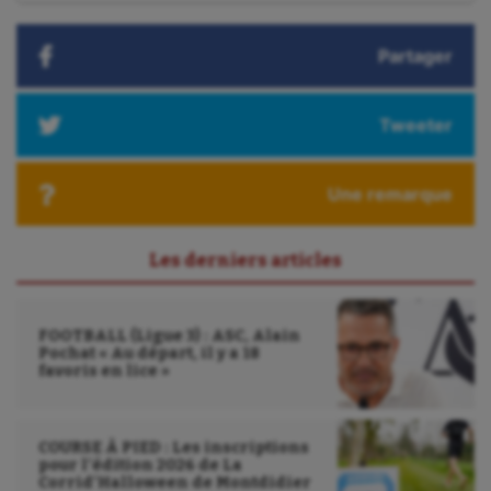
:
Sport handicap
Partager
Sport santé
Sport-entreprise
Tweeter
Sport-santé
Une remarque
Tir
Tir à l'arc
Les derniers articles
Triathlon
Ultimate frisbee
FOOTBALL (Ligue 3) : ASC, Alain
Pochat « Au départ, il y a 18
favoris en lice »
UNSS
Voile
COURSE À PIED : Les inscriptions
Wakeboard
pour l’édition 2026 de La
Corrid’Halloween de Montdidier