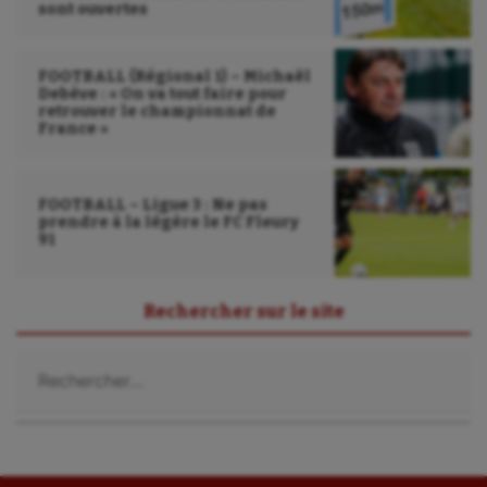
sont ouvertes
Water-polo
FOOTBALL (Régional 1) – Michaël
Debève : « On va tout faire pour
retrouver le championnat de
France »
FOOTBALL – Ligue 3 : Ne pas
prendre à la légère le FC Fleury
91
Rechercher sur le site
Rechercher :