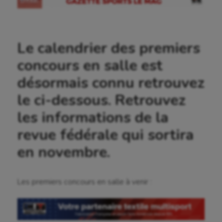
Le calendrier des premiers
concours en salle est
désormais connu retrouvez
le ci-dessous. Retrouvez
les informations de la
revue fédérale qui sortira
en novembre.
Aéronautique
Les premiers concours en salle à venir :
Athlétisme
Auto