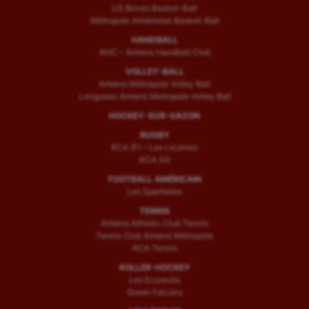
US Boves Basket-Ball
Métropole Amiénoise Basket-Ball
HANDBALL
AHC – Amiens Handball Club
VOLLEY-BALL
Amiens Métropole Volley Ball
Longueau Amiens Metropole Volley Ball
HOCKEY-SUR-GAZON
RUGBY
RCA (F) – Les Licornes
RCA (H)
FOOTBALL AMÉRICAIN
Les Spartiates
TENNIS
Amiens Athletic Club Tennis
Tennis Club Amiens Métropole
RCA Tennis
ROLLER-HOCKEY
Les Ecureuils
Green Falcons