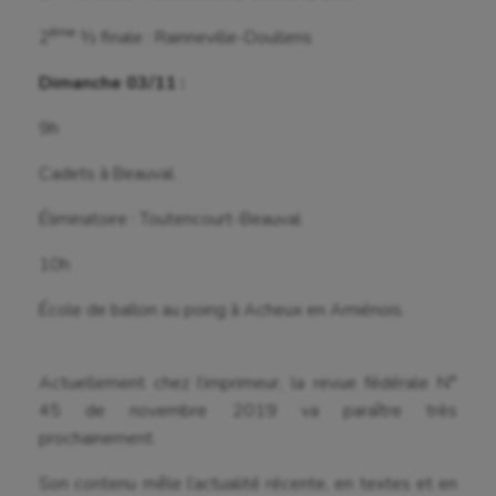
Cyclisme
ème
2
½ finale : Rainneville-Doullens
Danse
Dimanche 03/11 :
Equitation
9h
Escalade
Cadets à Beauval.
Escrime
Éliminatoire : Toutencourt-Beauval
Fitness
10h
Flag football
École de ballon au poing à Acheux en Amiénois.
Football américain
Futsal
Actuellement chez l’imprimeur, la revue fédérale N°
Golf
45 de novembre 2019 va paraître très
prochainement.
Gymnastique
Son contenu mêle l’actualité récente, en textes et en