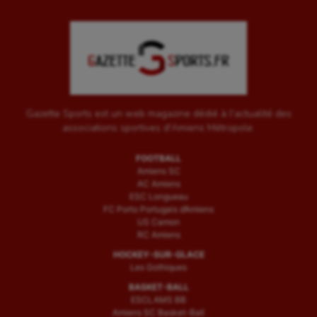
Gazette Sports est un web magazine dédié à l'actualité des
associations sportives d'Amiens Métropole.
FOOTBALL
Amiens SC
AC Amiens
ESC Longueau
FC Porto Portugais d’Amiens
US Camon
RC Amiens
HOCKEY-SUR-GLACE
Les Gothiques
BASKET-BALL
ESCLAMS BB
Amiens SC Basket-Ball