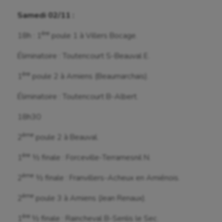
Aviron
Samedi 02/11 :
Balle à la main
ère
18h : 1
poule 1 à Villers Bocage.
Ballon au poing
Éliminatoire : Toutencourt S-Beauval E.
Baseball
ère
1
poule 2 à Amiens (Beaumarchais).
Billard
Éliminatoire : Toutencourt B-Albert.
Boules lyonnaises
18h30
Canoë-kayak
ème
2
poule 2 à Beauval.
Cerf Volant
ère
1
½ finale : Forceville-Terramesnil N.
Cheerleading
ème
2
½ finale : Franvillers-Acheux en Amiénois.
Course à pied
ème
2
poule 3 à Amiens (Jean Renaux).
Crossfit
ère
1
½ finale : Raincheval B-Senlis le Sec.