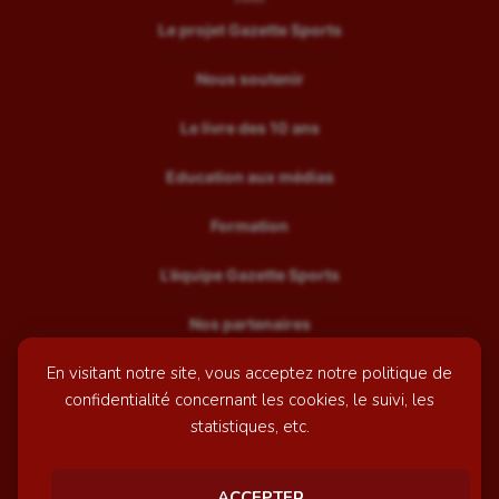
Le projet Gazette Sports
Nous soutenir
Le livre des 10 ans
Education aux médias
Formation
L’équipe Gazette Sports
Nos partenaires
En visitant notre site, vous acceptez notre politique de
Recrutement
confidentialité concernant les cookies, le suivi, les
Mentions légales
statistiques, etc.
Contactez-nous
ACCEPTER