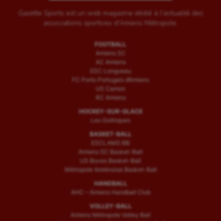
Gazette Sports est un web magazine dédié à l'actualité des
associations sportives d'Amiens Métropole.
FOOTBALL
Amiens SC
AC Amiens
ESC Longueau
FC Porto Portugais d’Amiens
US Camon
RC Amiens
HOCKEY-SUR-GLACE
Les Gothiques
BASKET-BALL
ESCLAMS BB
Amiens SC Basket-Ball
US Boves Basket-Ball
Métropole Amiénoise Basket-Ball
HANDBALL
AHC – Amiens Handball Club
VOLLEY-BALL
Amiens Métropole Volley Ball