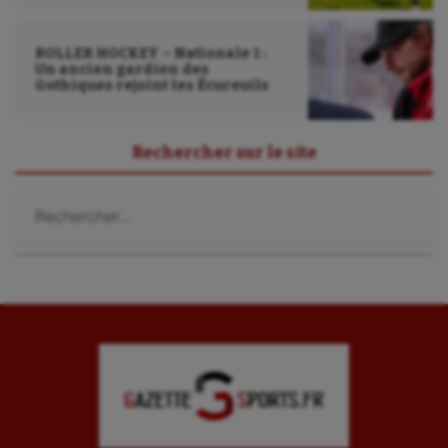
ROLLER HOCKEY – Nationale 1 :
Un ancien gardien des
Gothiques rejoint les Écureuils
Rechercher sur le site
Rechercher :