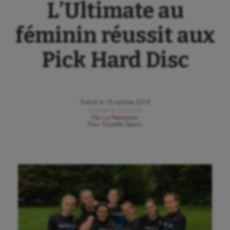
L’Ultimate au
féminin réussit aux
Pick Hard Disc
Publié le
15 octobre 2019
Modifié le
15/10/19
Par
La Rédaction
Pour
Gazette Sports