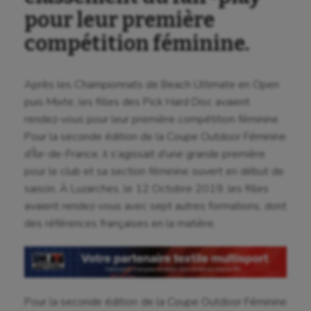
pour leur première
compétition féminine.
Après les Championnats de Beach Ultimate en Open
puis Mixte, les filles des Pick Hard Disc avaient
rendez-vous pour leur première compétition féminine.
Pour la seconde édition de la Coupe Outdoor Féminine
d’Île-de-France, il s’agissait d’une grande première
pour le club et sa section féminine ouvert en début de
saison. À Luzarches, le 12 Octobre 2019, les filles
avaient rendez-vous avec sept autres formations, dont
des références françaises en la matière.
Pour la seconde édition de la Coupe Outdoor Féminine