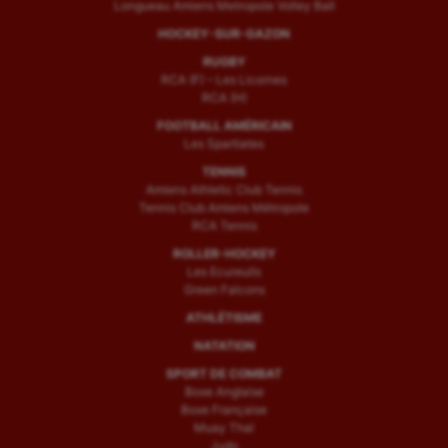
Longueau Amiens Metropole Volley Ball
HOCKEY-SUR-GAZON
RUGBY
RCA (F) – Les Licornes
RCA (H)
FOOTBALL AMÉRICAIN
Les Spartiates
TENNIS
Amiens Athletic Club Tennis
Tennis Club Amiens Métropole
RCA Tennis
ROLLER-HOCKEY
Les Ecureuils
Green Falcons
ATHLÉTISME
NATATION
SPORT DE COMBAT
Boxe Anglaise
Boxe Française
Muay Thaï
Judo