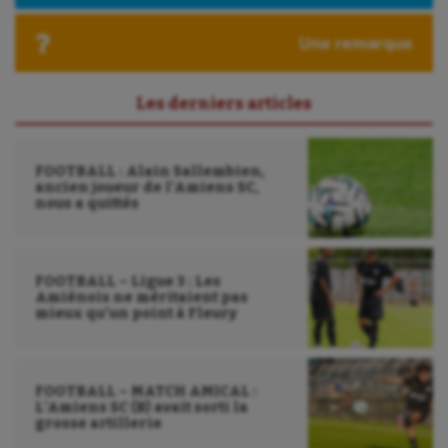
Une remarque
Les derniers articles
FOOTBALL : Alain Sallembien,
ancien joueur de l’Amiens SC,
nous a quittés
FOOTBALL – Ligue 3 : Les
Amiénois ne méritaient pas
mieux qu’un point à Fleury
FOOTBALL – MATCH AMICAL :
L’Amiens SC (B) avait sorti la
grosse artillerie