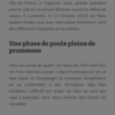
d’Île-de-France, il s’agissait d’une grande première
pour le club et sa section féminine ouvert en début de
saison. À Luzarches, le 12 Octobre 2019, les filles
avaient rendez-vous avec sept autres formations, dont
des références françaises en la matière.
Une phase de poule pleine de
promesses
Dans une poule de quatre, les filles des Pick Hard Disc
ont trois matches à jouer. L’objectif principal est de se
faire plaisir et d’engranger un maximum d’expérience
en se confrontant à des formations déjà bien
installées. L’effectif est réduit car elles ne sont que
sept à participer, dont deux renforts des Friselis de
Versailles.