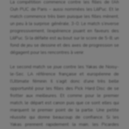
La compétition commence contre les filles de l’Ah
Ouh PUC de Paris – aussi nommées les LiliPuc. Et le
match commence très bien puisque les filles mènent,
un peu à la surprise générale, 3-0. Le match s’inverse
progressivement, l’expérience jouant en faveurs des
LiliPuc. Si la défaite est au bout sur le score de 5-8, un
fond de jeu se dessine et des axes de progression se
dégagent pour les rencontres à venir.
Le second match se joue contre les Yakas de Noisy-
le-Sec. LA référence française et européenne de
l’Ultimate féminin. Il s’agit donc d’une très belle
opportunité pour les filles des Pick Hard Disc de se
frotter aux meilleures. Et comme pour le premier
match, le départ est canon puis que ce sont elles qui
marquent le premier point de la partie. Une petite
réussite qui donne beaucoup de confiance. Si les
Yakas prennent rapidement la main, les Picardes