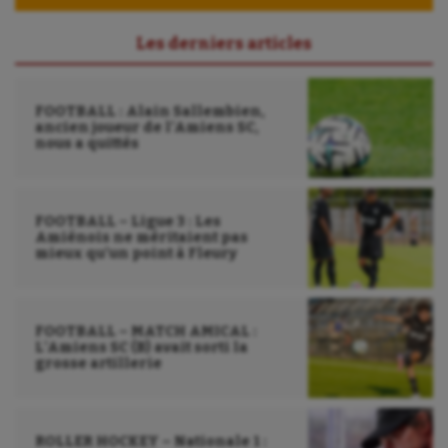
Sport-entreprise
Les derniers articles
Sport-santé
Tir
FOOTBALL : Alain Sallembien,
Tir à l'arc
ancien joueur de l’Amiens SC,
nous a quittés
Triathlon
Ultimate frisbee
FOOTBALL – Ligue 3 : Les
Amiénois ne méritaient pas
UNSS
mieux qu’un point à Fleury
Voile
Wakeboard
FOOTBALL – MATCH AMICAL :
L’Amiens SC (B) avait sorti la
grosse artillerie
Water-polo
ROLLER HOCKEY – Nationale 1 :