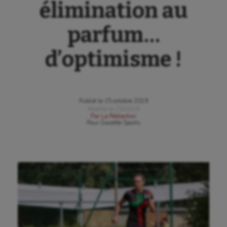
élimination au
parfum…
d’optimisme !
Publié le
15 octobre 2019
Modifié le
15/10/19
Par
La Rédaction
Pour
Gazette Sports