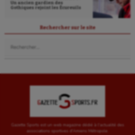
Un ancien gardien des
Gothiques rejoint les Écureuils
Rechercher sur le site
Rechercher :
Gazette Sports est un web magazine dédié à l'actualité des
associations sportives d'Amiens Métropole.