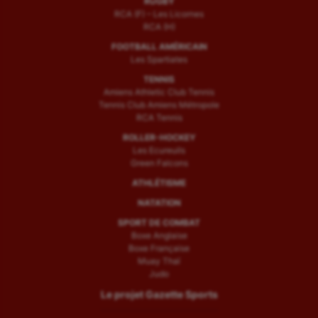
RUGBY
RCA (F) – Les Licornes
RCA (H)
FOOTBALL AMÉRICAIN
Les Spartiates
TENNIS
Amiens Athletic Club Tennis
Tennis Club Amiens Métropole
RCA Tennis
ROLLER-HOCKEY
Les Ecureuils
Green Falcons
ATHLÉTISME
NATATION
SPORT DE COMBAT
Boxe Anglaise
Boxe Française
Muay Thaï
Judo
Le projet Gazette Sports