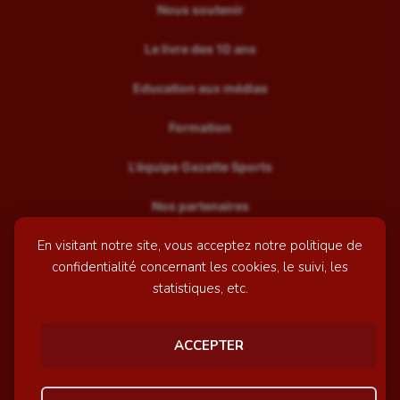
Nous soutenir
Le livre des 10 ans
Education aux médias
Formation
L’équipe Gazette Sports
Nos partenaires
En visitant notre site, vous acceptez notre politique de
Recrutement
confidentialité concernant les cookies, le suivi, les
Mentions légales
statistiques, etc.
Contactez-nous
ACCEPTER