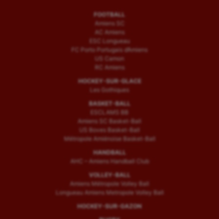
FOOTBALL
Amiens SC
AC Amiens
ESC Longueau
FC Porto Portugais d’Amiens
US Camon
RC Amiens
HOCKEY-SUR-GLACE
Les Gothiques
BASKET-BALL
ESCLAMS BB
Amiens SC Basket-Ball
US Boves Basket-Ball
Métropole Amiénoise Basket-Ball
HANDBALL
AHC – Amiens Handball Club
VOLLEY-BALL
Amiens Métropole Volley Ball
Longueau Amiens Metropole Volley Ball
HOCKEY-SUR-GAZON