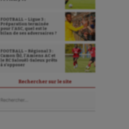
FOOTBALL – Ligue 3 :
Préparation terminée
pour l’ASC, quel est le
bilan de ses adversaires ?
FOOTBALL – Régional 3 :
Camon (b), l’Amiens AC et
le RC Salouël-Saleux prêts
à s’opposer
Rechercher sur le site
chercher :