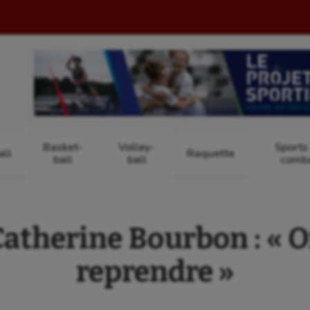
Basket-
Volley-
Sports
ll
Raquette
ball
ball
comb
therine Bourbon : « O
reprendre »