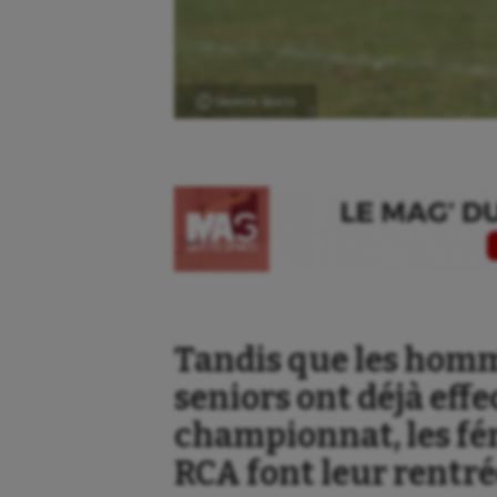
Ⓒ Gazette Sports
Tandis que les homm
seniors ont déjà eff
championnat, les fé
RCA font leur rentr