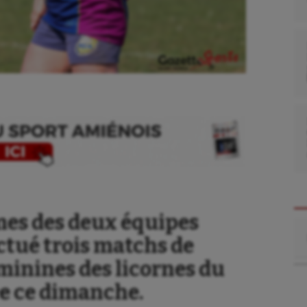
es des deux équipes
Re
ectué trois matchs de
minines des licornes du
ée ce dimanche.