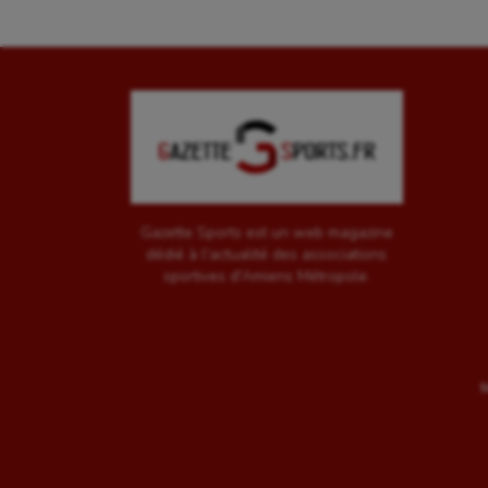
Gazette Sports est un web magazine
dédié à l'actualité des associations
sportives d'Amiens Métropole.
M