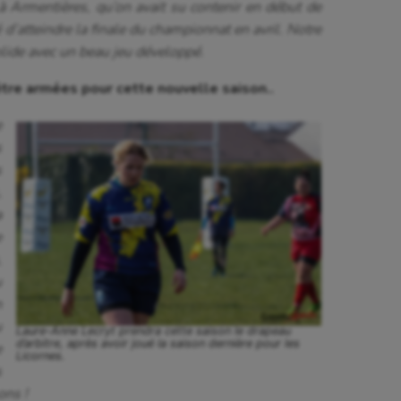
à Armentières, qu’on avait su contenir en début de
d’atteindre la finale du championnat en avril. Notre
olide avec un beau jeu développé.
être armées pour cette nouvelle saison..
e
s
s
,
a
e
,
u
n
u
Laure-Anne Lecryt prendra cette saison le drapeau
d’arbitre, après avoir joué la saison dernière pour les
e
Licornes.
s
ons !