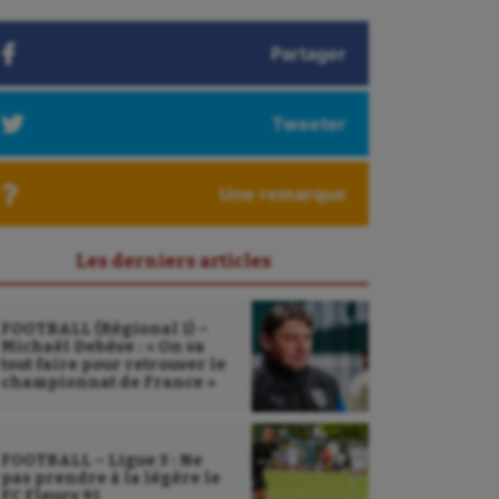
Partager
Tweeter
Une remarque
Les derniers articles
FOOTBALL (Régional 1) –
Michaël Debève : « On va
tout faire pour retrouver le
championnat de France »
FOOTBALL – Ligue 3 : Ne
pas prendre à la légère le
FC Fleury 91