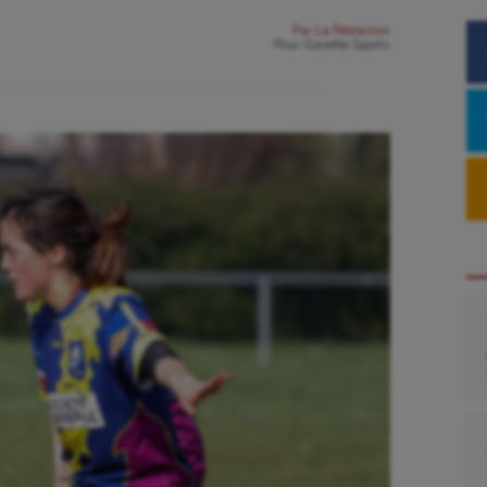
Par
La Rédaction
Pour
Gazette Sports