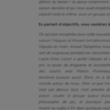
dehors du terrain ! Je pense notamment 
saison dernière et qui nous avait empêché 
objectif reste le même, avoir un groupe s
En parlant d’objectifs, vous semblez 
On est bien encadrées pour cette nouvell
saison ! Hugues et Vincent ont désormai
l’équipe en main, Anouk Delephine nou
sert de soigneuse pendant les rencontres
Laure-Anne Lecryt a quitté l’équipe et 
pris le poste de dirigeante et assistant
des coachs avec Marion Puiraveau
ancienne joueuse aussi. Donc on a d
monde autour de nous.
Mais ce que l’o
veut par dessus tout, c’est prendre d
plaisir, souder le groupe autour d’un
philosophie de jeu, et pourquoi pa
revenir au rugby à XV dans quelques sais