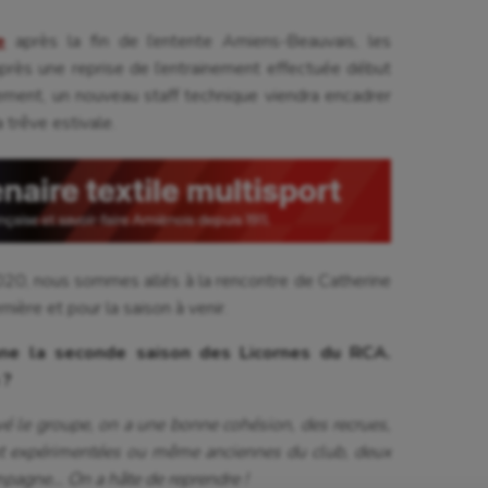
e
après la fin de l’entente Amiens-Beauvais, les
après une reprise de l’entrainement effectuée début
ent, un nouveau staff technique viendra encadrer
 trêve estivale.
20, nous sommes allés à la rencontre de Catherine
nière et pour la saison à venir.
se
Kayak-polo
nne la seconde saison des Licornes du RCA.
tation
Korfbal
 ?
lade
Longue paume
uvé le groupe, on a une bonne cohésion, des recrues,
nt expérimentées ou même anciennes du club, deux
ime
Moto
mpagne… On a hâte de reprendre !