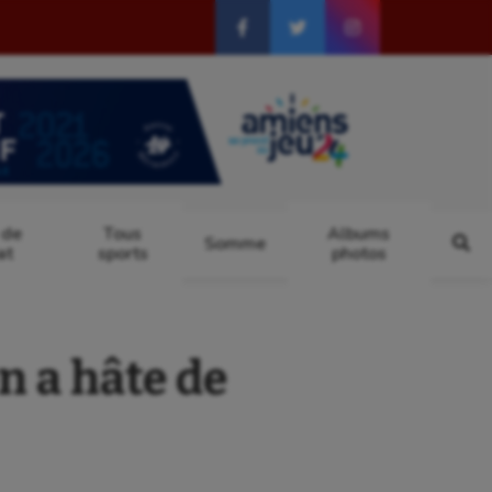
 de
Tous
Albums
Somme
at
sports
photos
n a hâte de