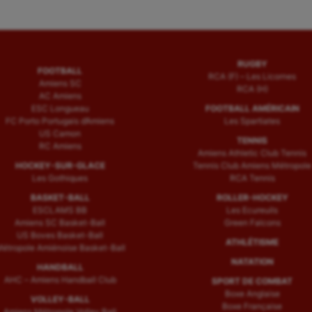
RUGBY
FOOTBALL
RCA (F) – Les Licornes
Amiens SC
RCA (H)
AC Amiens
ESC Longueau
FOOTBALL AMÉRICAIN
FC Porto Portugais d’Amiens
Les Spartiates
US Camon
TENNIS
RC Amiens
Amiens Athletic Club Tennis
HOCKEY-SUR-GLACE
Tennis Club Amiens Métropole
Les Gothiques
RCA Tennis
BASKET-BALL
ROLLER-HOCKEY
ESCLAMS BB
Les Ecureuils
Amiens SC Basket-Ball
Green Falcons
US Boves Basket-Ball
ATHLÉTISME
étropole Amiénoise Basket-Ball
NATATION
HANDBALL
AHC – Amiens Handball Club
SPORT DE COMBAT
Boxe Anglaise
VOLLEY-BALL
Boxe Française
Amiens Métropole Volley Ball