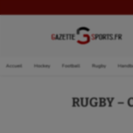
Rechercher :
Accueil
Hockey
Football
Rugby
Handba
RUGBY – Ca