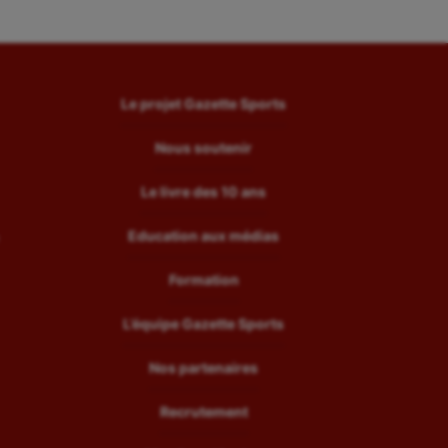
Le projet Gazette Sports
Nous soutenir
Le livre des 10 ans
Education aux médias
Formation
L’équipe Gazette Sports
Nos partenaires
Recrutement