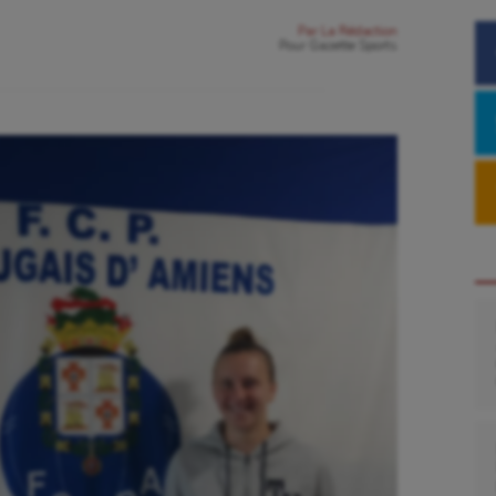
Par
La Rédaction
Pour
Gazette Sports