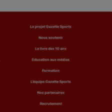
Le projet Gazette Sports
Nous soutenir
Le livre des 10 ans
Education aux médias
Formation
L’équipe Gazette Sports
Nos partenaires
Recrutement