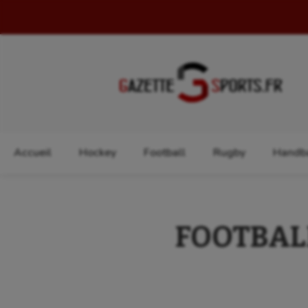
Rechercher :
Accueil
Hockey
Football
Rugby
Handba
FOOTBALL 