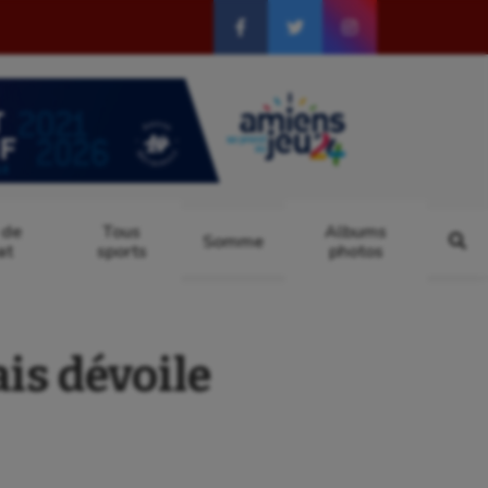
 de
Tous
Albums
Somme
at
sports
photos
is dévoile