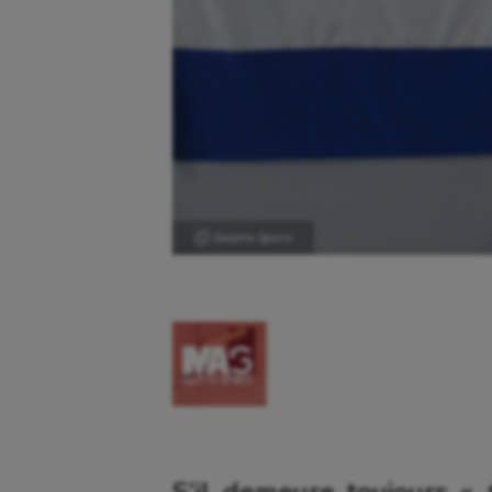
Ⓒ Gazette Sports
S’il demeure toujours «