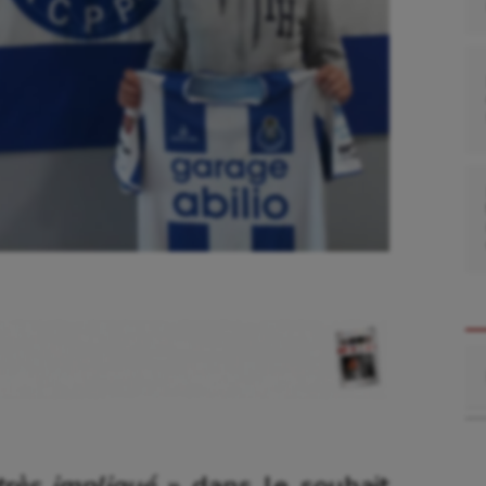
Re
très impliqué
» dans le souhait