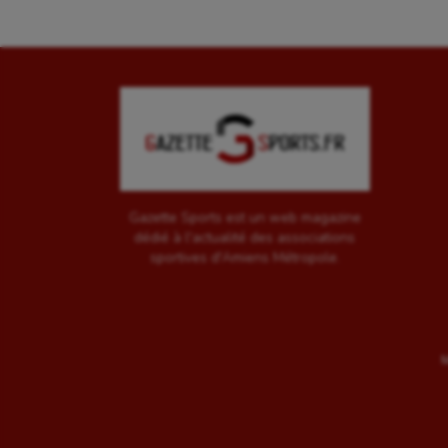
Gazette Sports est un web magazine
dédié à l'actualité des associations
sportives d'Amiens Métropole.
M