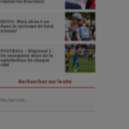
rejoint les Écureuils
EDITO : Mais où va-t-on
dans le cyclisme de haut
niveau?
FOOTBALL – Régional 1 :
Un vainqueur mais de la
satisfaction de chaque
côté
Rechercher sur le site
chercher :