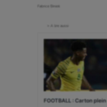
Fabrice Biniek
> A lire aussi