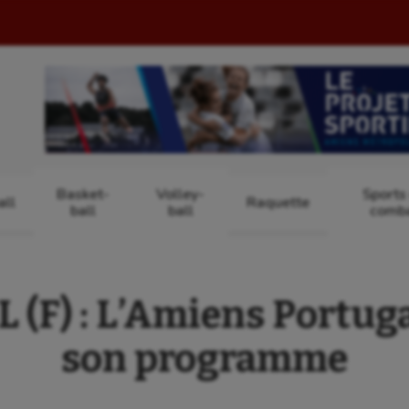
Basket-
Volley-
Sports
ll
Raquette
ball
ball
comb
(F) : L’Amiens Portuga
son programme