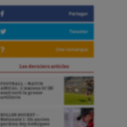
Partager
Tweeter
Une remarque
Les derniers articles
FOOTBALL – MATCH
AMICAL : L’Amiens SC (B)
avait sorti la grosse
artillerie
ROLLER HOCKEY –
Nationale 1 : Un ancien
gardien des Gothiques