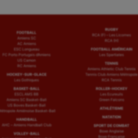
RUGBY
FOOTBALL
RCA (F) – Les Licornes
Amiens SC
RCA (H)
AC Amiens
ESC Longueau
FOOTBALL AMÉRICAIN
FC Porto Portugais d’Amiens
Les Spartiates
US Camon
TENNIS
RC Amiens
Amiens Athletic Club Tennis
HOCKEY-SUR-GLACE
Tennis Club Amiens Métropole
Les Gothiques
RCA Tennis
BASKET-BALL
ROLLER-HOCKEY
ESCLAMS BB
Les Ecureuils
Amiens SC Basket-Ball
Green Falcons
US Boves Basket-Ball
ATHLÉTISME
étropole Amiénoise Basket-Ball
NATATION
HANDBALL
AHC – Amiens Handball Club
SPORT DE COMBAT
Boxe Anglaise
VOLLEY-BALL
Boxe Française